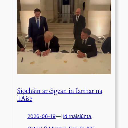
Síocháin ar éigean in Iarthar na
hÁise
2026-06-19
—
i
Idirnáisiúnta
,