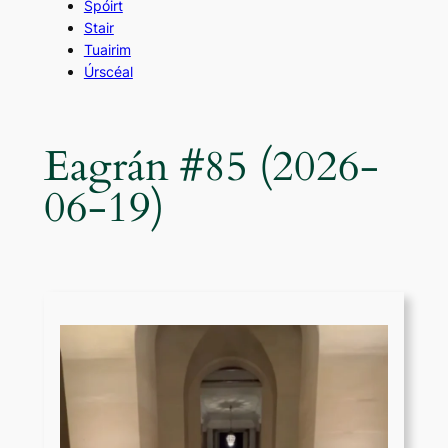
Spóirt
Stair
Tuairim
Úrscéal
Eagrán #85 (2026-
06-19)