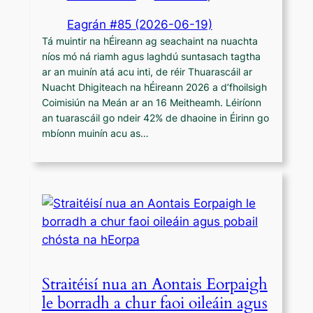
Eagrán #85 (2026-06-19)
Tá muintir na hÉireann ag seachaint na nuachta
níos mó ná riamh agus laghdú suntasach tagtha
ar an muinín atá acu inti, de réir Thuarascáil ar
Nuacht Dhigiteach na hÉireann 2026 a d’fhoilsigh
Coimisiún na Meán ar an 16 Meitheamh. Léiríonn
an tuarascáil go ndeir 42% de dhaoine in Éirinn go
mbíonn muinín acu as…
Straitéisí nua an Aontais Eorpaigh
le borradh a chur faoi oileáin agus