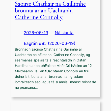
Saoirse Chathair na Gaillimhe
bronnta ar an Uachtarán
Catherine Connolly
2026-06-19
—
i
Náisiúnta
,
Eagrán #85 (2026-06-19)
Bronnadh saoirse Chathair na Gaillimhe ar
Uachtarán na hÉireann, Catherine Connolly, ag
searmanas speisialta a reáchtáladh in Óstán
Hardiman ar an bhFaiche Mhór Dé hAoine an 12
Meitheamh. Is í an tUachtarán Connolly an tríú
duine is tríocha ar ar bronnadh an gradam
iomráiteach seo, agus tá sí anois i measc roinnt de
na pearsana…