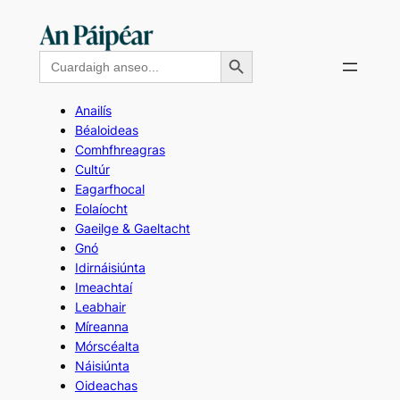
Skip
to
Search Button
Search
content
for:
Anailís
Béaloideas
Comhfhreagras
Cultúr
Eagarfhocal
Eolaíocht
Gaeilge & Gaeltacht
Gnó
Idirnáisiúnta
Imeachtaí
Leabhair
Míreanna
Mórscéalta
Náisiúnta
Oideachas