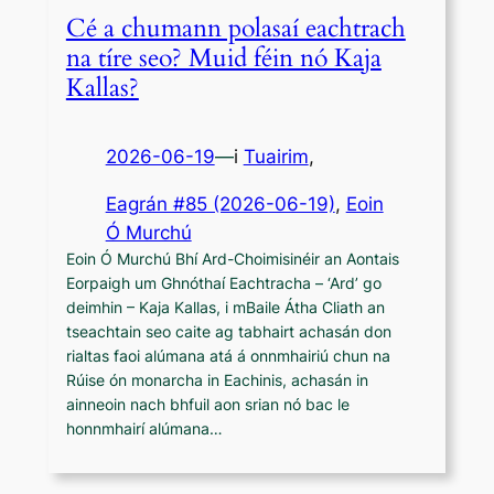
Cé a chumann polasaí eachtrach
na tíre seo? Muid féin nó Kaja
Kallas?
2026-06-19
—
i
Tuairim
,
Eagrán #85 (2026-06-19)
, 
Eoin
Ó Murchú
Eoin Ó Murchú Bhí Ard-Choimisinéir an Aontais
Eorpaigh um Ghnóthaí Eachtracha – ‘Ard’ go
deimhin – Kaja Kallas, i mBaile Átha Cliath an
tseachtain seo caite ag tabhairt achasán don
rialtas faoi alúmana atá á onnmhairiú chun na
Rúise ón monarcha in Eachinis, achasán in
ainneoin nach bhfuil aon srian nó bac le
honnmhairí alúmana…