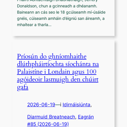
Donaldson, chun a gcinneadh a dhéanamh.
Baineann an cás seo le 18 gcúiseamh mí-úsáide
gnéis, cúiseamh amháin d’éigniú san áireamh, a
mhaítear a tharla…
Príosún do ghníomhaithe
dlúthpháirtíochta síochánta na
Palaistíne i Londain agus 100
agóideoir lasmuigh den chúirt
gafa
2026-06-19
—
i
Idirnáisiúnta
,
Diarmuid Breatneach
, 
Eagrán
#85 (2026-06-19)