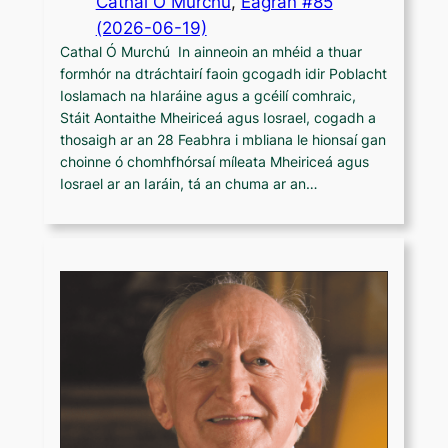
Cathal Ó Murchú
, 
Eagrán #85
(2026-06-19)
Cathal Ó Murchú In ainneoin an mhéid a thuar
formhór na dtráchtairí faoin gcogadh idir Poblacht
Ioslamach na hIaráine agus a gcéilí comhraic,
Stáit Aontaithe Mheiriceá agus Iosrael, cogadh a
thosaigh ar an 28 Feabhra i mbliana le hionsaí gan
choinne ó chomhfhórsaí míleata Mheiriceá agus
Iosrael ar an Iaráin, tá an chuma ar an…