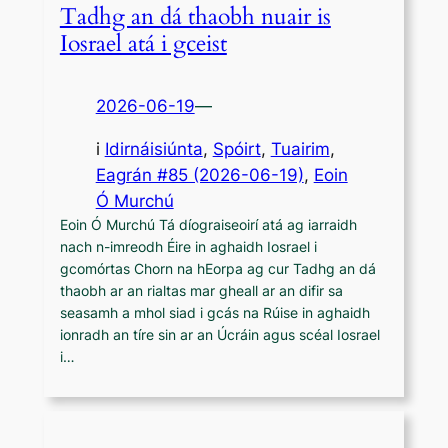
Tadhg an dá thaobh nuair is
Iosrael atá i gceist
2026-06-19
—
i
Idirnáisiúnta
, 
Spóirt
, 
Tuairim
,
Eagrán #85 (2026-06-19)
, 
Eoin
Ó Murchú
Eoin Ó Murchú Tá díograiseoirí atá ag iarraidh
nach n-imreodh Éire in aghaidh Iosrael i
gcomórtas Chorn na hEorpa ag cur Tadhg an dá
thaobh ar an rialtas mar gheall ar an difir sa
seasamh a mhol siad i gcás na Rúise in aghaidh
ionradh an tíre sin ar an Úcráin agus scéal Iosrael
i…