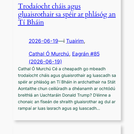
Trodaíocht cháis agus
gluaisrothair sa spéir ar phlásóg an
Tí Bháin
2026-06-19
—
i
Tuairim
,
Cathal Ó Murchú
, 
Eagrán #85
(2026-06-19)
Cathal Ó Murchú Cé a cheapadh go mbeadh
trodaíocht cháis agus gluaisrothair ag luascadh sa
spéir ar phlásóg an Tí Bháin in ardchathair na Stát
Aontaithe chun ceiliúradh a dhéanamh ar ochtódú
breithlá an Uachtaráin Donald Trump? D’éinne a
chonaic an físeán de shraith gluaisrothar ag dul ar
rampaí ar luas lasrach agus ag luascadh…