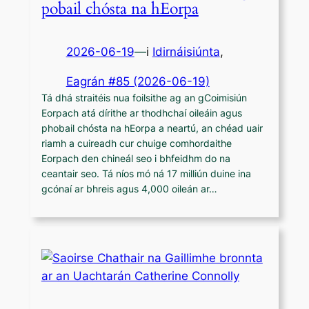
pobail chósta na hEorpa
2026-06-19
—
i
Idirnáisiúnta
,
Eagrán #85 (2026-06-19)
Tá dhá straitéis nua foilsithe ag an gCoimisiún
Eorpach atá dírithe ar thodhchaí oileáin agus
phobail chósta na hEorpa a neartú, an chéad uair
riamh a cuireadh cur chuige comhordaithe
Eorpach den chineál seo i bhfeidhm do na
ceantair seo. Tá níos mó ná 17 milliún duine ina
gcónaí ar bhreis agus 4,000 oileán ar…