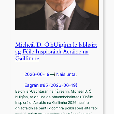
Micheál D. Ó hUigínn le labhairt
ag Féile Inspioráidí Aeráide na
Gaillimhe
2026-06-19
—
i
Náisiúnta
,
Eagrán #85 (2026-06-19)
Beidh iar-Uachtarán na hÉireann, Micheál D. Ó
hUigínn, ar dhuine de phríomhchainteoirí Fhéile
Inspioráidí Aeráide na Gaillimhe 2026 nuair a
ghlacfaidh sé páirt i gcomhrá poiblí speisialta faoi
aeráid, cultúr agus dóchas níos déanaí an mhí