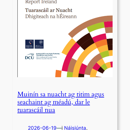
Muinín sa nuacht ag titim agus
seachaint ag méadú, dar le
tuarascáil nua
2026-06-19
—
i
Náisiúnta
,