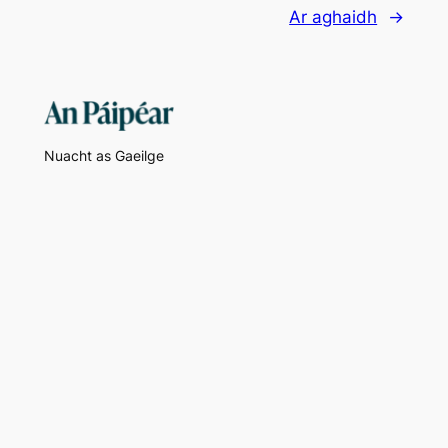
Ar aghaidh
→
Nuacht as Gaeilge