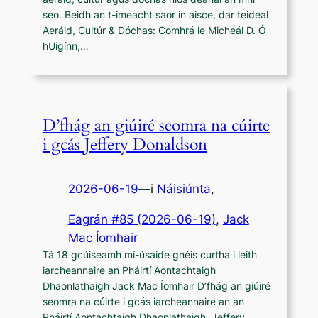
seo. Beidh an t-imeacht saor in aisce, dar teideal
Aeráid, Cultúr & Dóchas: Comhrá le Micheál D. Ó
hUigínn,…
D’fhág an giúiré seomra na cúirte
i gcás Jeffery Donaldson
2026-06-19
—
i
Náisiúnta
,
Eagrán #85 (2026-06-19)
, 
Jack
Mac Íomhair
Tá 18 gcúiseamh mí-úsáide gnéis curtha i leith
iarcheannaire an Pháirtí Aontachtaigh
Dhaonlathaigh Jack Mac Íomhair D’fhág an giúiré
seomra na cúirte i gcás iarcheannaire an an
Pháirtí Aontachtaigh Dhaonlathaigh, Jeffery