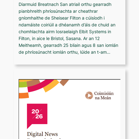
Diarmuid Breatnach San atriail orthu gearradh
pianbhreith phríosúnachta ar cheathrar
gníomhaithe de Sheisear Filton a cúisíodh i
ndamáiste coiriúil a dhéanamh d’áis de chuid an
chomhlachta airm Iosraelaigh Elbit Systems in
Filton, in aice le Bristol, Sasana. Ar an 12
Meitheamh, gearradh 25 bliain agus 8 san iomlán
de phríosúnacht iomlán orthu, lúide an t-am…