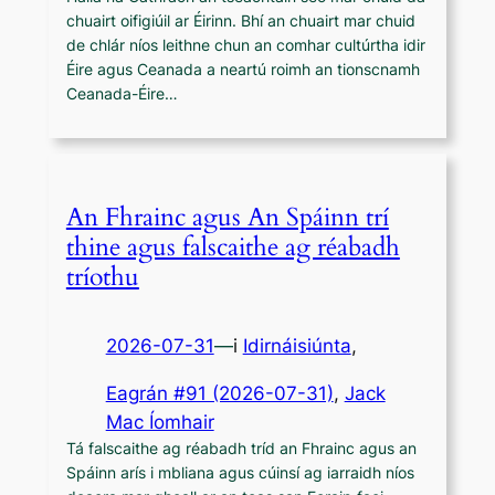
chuairt oifigiúil ar Éirinn. Bhí an chuairt mar chuid
de chlár níos leithne chun an comhar cultúrtha idir
Éire agus Ceanada a neartú roimh an tionscnamh
Ceanada-Éire…
An Fhrainc agus An Spáinn trí
thine agus falscaithe ag réabadh
tríothu
2026-07-31
—
i
Idirnáisiúnta
,
Eagrán #91 (2026-07-31)
, 
Jack
Mac Íomhair
Tá falscaithe ag réabadh tríd an Fhrainc agus an
Spáinn arís i mbliana agus cúinsí ag iarraidh níos