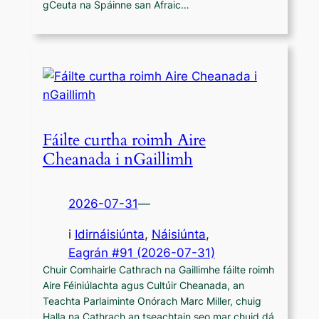
gCeuta na Spáinne san Afraic…
Fáilte curtha roimh Aire
Cheanada i nGaillimh
2026-07-31
—
i
Idirnáisiúnta
, 
Náisiúnta
,
Eagrán #91 (2026-07-31)
Chuir Comhairle Cathrach na Gaillimhe fáilte roimh
Aire Féiniúlachta agus Cultúir Cheanada, an
Teachta Parlaiminte Onórach Marc Miller, chuig
Halla na Cathrach an tseachtain seo mar chuid dá