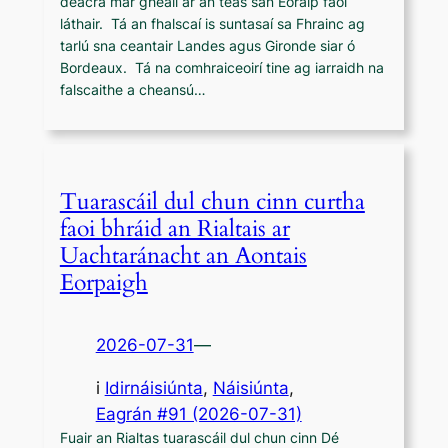
deacra mar gheall ar an teas san Eoraip faoi
láthair. Tá an fhalscaí is suntasaí sa Fhrainc ag
tarlú sna ceantair Landes agus Gironde siar ó
Bordeaux. Tá na comhraiceoirí tine ag iarraidh na
falscaithe a cheansú…
Tuarascáil dul chun cinn curtha
faoi bhráid an Rialtais ar
Uachtaránacht an Aontais
Eorpaigh
2026-07-31
—
i
Idirnáisiúnta
, 
Náisiúnta
,
Eagrán #91 (2026-07-31)
Fuair an Rialtas tuarascáil dul chun cinn Dé