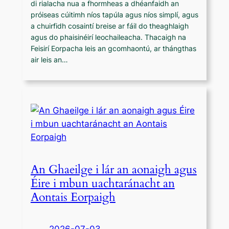
di rialacha nua a fhormheas a dhéanfaidh an
próiseas cúitimh níos tapúla agus níos simplí, agus
a chuirfidh cosaintí breise ar fáil do theaghlaigh
agus do phaisinéirí leochaileacha. Thacaigh na
Feisirí Eorpacha leis an gcomhaontú, ar thángthas
air leis an…
An Ghaeilge i lár an aonaigh agus
Éire i mbun uachtaránacht an
Aontais Eorpaigh