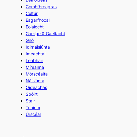
Comhfhreagras
Cultúr
Eagarfhocal
Eolaíocht
Gaeilge & Gaeltacht
Gnó
Idirnáisiúnta
Imeachtaí
Leabhair
Míreanna
Mórscéalta
Náisiúnta
Oideachas
Spóirt
Stair
Tuairim
Úrscéal