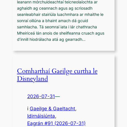
leanann mórchuideachtaí teicneolaíochta ar
aghaidh ag ceannach agus ag scriosadh
seanleabhair stairiúla luachmhara ar mhaithe le
sonraí oiliúna a bhaint amach dá gcuid
samhlacha. Tá seomraí iata i lár chathracha
Mheiriceá lán anois de sheilfeanna cruach agus
d’innill hiodrálacha atá ag gearradh…
Comharthaí Gaeilge curtha le
Disneyland
2026-07-31
—
i
Gaeilge & Gaeltacht
, 
Idirnáisiúnta
,
Eagrán #91 (2026-07-31)