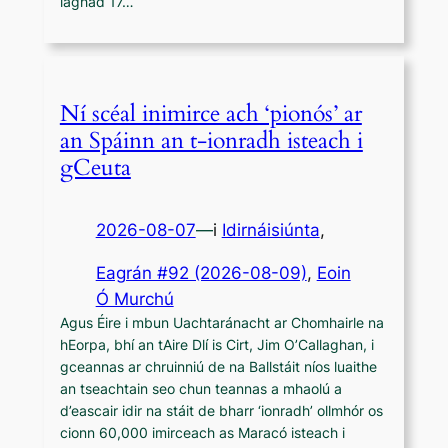
laghad 17…
Ní scéal inimirce ach ‘pionós’ ar
an Spáinn an t-ionradh isteach i
gCeuta
2026-08-07
—
i
Idirnáisiúnta
,
Eagrán #92 (2026-08-09)
, 
Eoin
Ó Murchú
Agus Éire i mbun Uachtaránacht ar Chomhairle na
hEorpa, bhí an tAire Dlí is Cirt, Jim O’Callaghan, i
gceannas ar chruinniú de na Ballstáit níos luaithe
an tseachtain seo chun teannas a mhaolú a
d’eascair idir na stáit de bharr ‘ionradh’ ollmhór os
cionn 60,000 imirceach as Maracó isteach i