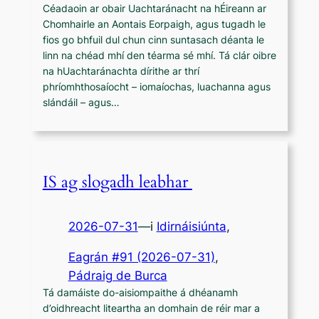
Céadaoin ar obair Uachtaránacht na hÉireann ar
Chomhairle an Aontais Eorpaigh, agus tugadh le
fios go bhfuil dul chun cinn suntasach déanta le
linn na chéad mhí den téarma sé mhí. Tá clár oibre
na hUachtaránachta dírithe ar thrí
phríomhthosaíocht – iomaíochas, luachanna agus
slándáil – agus…
IS ag slogadh leabhar
2026-07-31
—
i
Idirnáisiúnta
,
Eagrán #91 (2026-07-31)
, 
Pádraig de Burca
Tá damáiste do-aisiompaithe á dhéanamh
d’oidhreacht liteartha an domhain de réir mar a