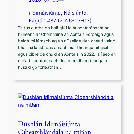
2026-07-03
—
i
Idirnáisiúnta
, 
Náisiúnta
,
Eagrán #87 (2026-07-03)
Tá tús curtha go hoifigiúil le huachtaránacht na
hÉireann ar Chomhairle an Aontais Eorpaigh agus
beidh ról lárnach ag an nGaeilge den chéad uair ó
bhain sí lánstádas amach mar theanga oifigiúil
agus oibre de chuid an Aontais in 2022. Is í seo an
chéad uachtaránacht ina mbeidh an teanga á
húsáid go forleathan i…
Dúshlán Idirnáisiúnta
Cibearshlándála na mBan