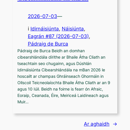
2026-07-03
—
i
Idirnáisiúnta
, 
Náisiúnta
,
Eagrán #87 (2026-07-03)
, 
Pádraig de Burca
Pádraig de Burca Beidh an domhan
cibearshlándála dírithe ar Bhaile Átha Cliath an
tseachtain seo chugainn, agus Dúshlán
Idirnáisiúnta Cibearshlándála na mBan 2026 le
hoscailt ar champas Ghráinseach Ghormáin in
Ollscoil Teicneolaíochta Bhaile Átha Cliath ar an 9
agus 10 Iúil. Beidh na foirne is fearr ón Afraic,
Eoraip, Ceanada, Éire, Meiriceá Laidineach agus
Muir…
Ar aghaidh
→