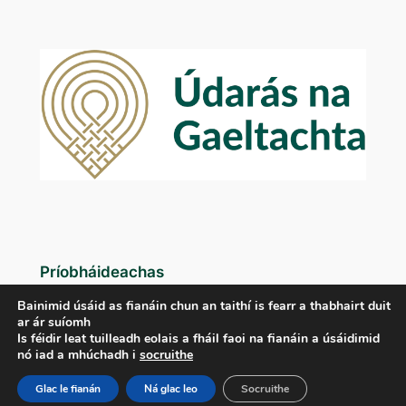
Príobháideachas
Bainimid úsáid as fianáin chun an taithí is fearr a thabhairt duit
Beartas Príobháideachais
ar ár suíomh
Téarmaí agus Coinníollacha
Is féidir leat tuilleadh eolais a fháil faoi na fianáin a úsáidimid
nó iad a mhúchadh i
socruithe
Déan Teagmháil Linn
Glac le fianán
Ná glac leo
Socruithe