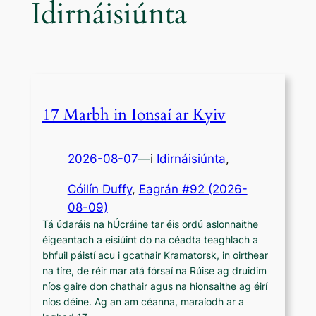
Idirnáisiúnta
17 Marbh in Ionsaí ar Kyiv
2026-08-07
—
i
Idirnáisiúnta
,
Cóilín Duffy
, 
Eagrán #92 (2026-
08-09)
Tá údaráis na hÚcráine tar éis ordú aslonnaithe
éigeantach a eisiúint do na céadta teaghlach a
bhfuil páistí acu i gcathair Kramatorsk, in oirthear
na tíre, de réir mar atá fórsaí na Rúise ag druidim
níos gaire don chathair agus na hionsaithe ag éirí
níos déine. Ag an am céanna, maraíodh ar a