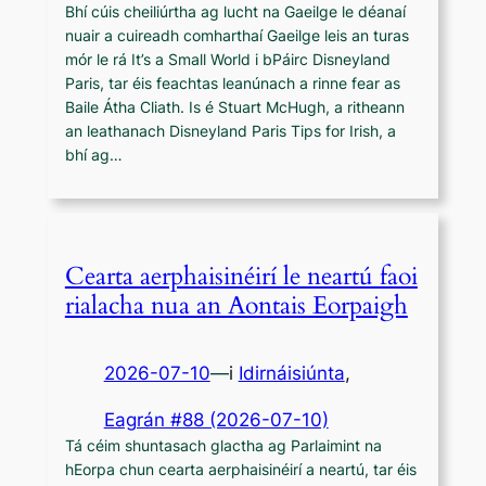
Bhí cúis cheiliúrtha ag lucht na Gaeilge le déanaí
nuair a cuireadh comharthaí Gaeilge leis an turas
mór le rá It’s a Small World i bPáirc Disneyland
Paris, tar éis feachtas leanúnach a rinne fear as
Baile Átha Cliath. Is é Stuart McHugh, a ritheann
an leathanach Disneyland Paris Tips for Irish, a
bhí ag…
Cearta aerphaisinéirí le neartú faoi
rialacha nua an Aontais Eorpaigh
2026-07-10
—
i
Idirnáisiúnta
,
Eagrán #88 (2026-07-10)
Tá céim shuntasach glactha ag Parlaimint na
hEorpa chun cearta aerphaisinéirí a neartú, tar éis