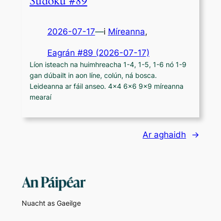
Sudoku #89
2026-07-17
—
i
Míreanna
,
Eagrán #89 (2026-07-17)
Líon isteach na huimhreacha 1-4, 1-5, 1-6 nó 1-9
gan dúbailt in aon líne, colún, ná bosca.
Leideanna ar fáil anseo. 4×4 6×6 9×9 míreanna
mearaí
Ar aghaidh
→
Nuacht as Gaeilge