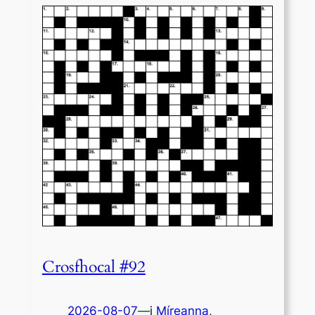
Crosfhocal #92
2026-08-07
—
i
Míreanna
,