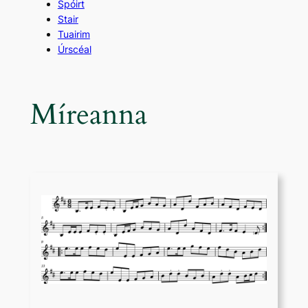
Spóirt
Stair
Tuairim
Úrscéal
Míreanna