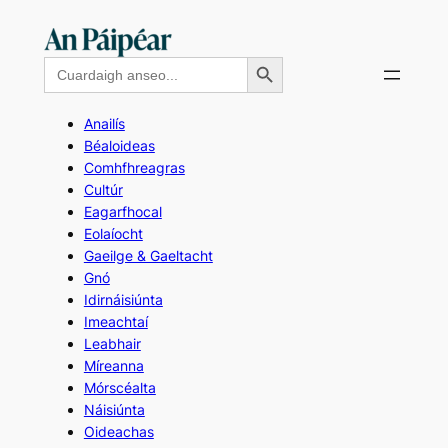
Skip
to
Search Button
Search
content
for:
Anailís
Béaloideas
Comhfhreagras
Cultúr
Eagarfhocal
Eolaíocht
Gaeilge & Gaeltacht
Gnó
Idirnáisiúnta
Imeachtaí
Leabhair
Míreanna
Mórscéalta
Náisiúnta
Oideachas