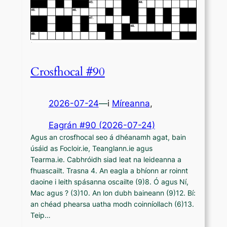
Crosfhocal #90
2026-07-24
—
i
Míreanna
,
Eagrán #90 (2026-07-24)
Agus an crosfhocal seo á dhéanamh agat, bain
úsáid as Focloir.ie, Teanglann.ie agus
Tearma.ie. Cabhróidh siad leat na leideanna a
fhuascailt. Trasna 4. An eagla a bhíonn ar roinnt
daoine i leith spásanna oscailte (9)8. Ó agus Ní,
Mac agus ? (3)10. An lon dubh baineann (9)12. Bí:
an chéad phearsa uatha modh coinníollach (6)13.
Teip…