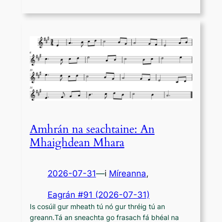
Amhrán na seachtaine: An
Mhaighdean Mhara
2026-07-31
—
i
Míreanna
,
Eagrán #91 (2026-07-31)
Is cosúil gur mheath tú nó gur thréig tú an
greann.Tá an sneachta go frasach fá bhéal na