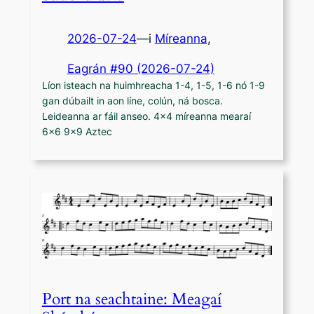
2026-07-24
—
i
Míreanna
,
Eagrán #90 (2026-07-24)
Líon isteach na huimhreacha 1-4, 1-5, 1-6 nó 1-9
gan dúbailt in aon líne, colún, ná bosca.
Leideanna ar fáil anseo. 4×4 míreanna mearaí
6×6 9×9 Aztec
Port na seachtaine: Meagaí