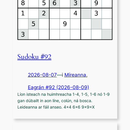
Sudoku #92
2026-08-07
—
i
Míreanna
,
Eagrán #92 (2026-08-09)
Líon isteach na huimhreacha 1-4, 1-5, 1-6 nó 1-9
gan dúbailt in aon líne, colún, ná bosca.
Leideanna ar fáil anseo. 4×4 6×6 9×9×X