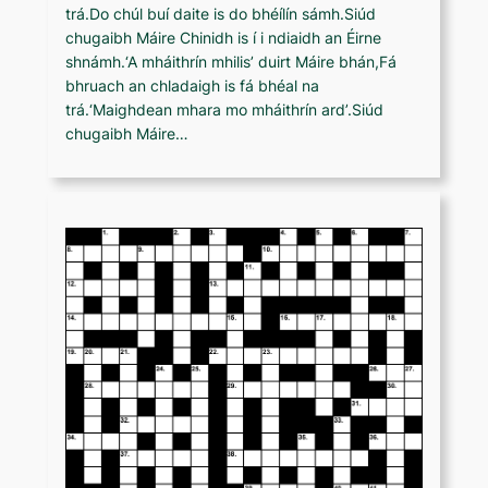
trá.Do chúl buí daite is do bhéílín sámh.Siúd
chugaibh Máire Chinidh is í i ndiaidh an Éirne
shnámh.‘A mháithrín mhilis’ duirt Máire bhán,Fá
bhruach an chladaigh is fá bhéal na
trá.‘Maighdean mhara mo mháithrín ard’.Siúd
chugaibh Máire…