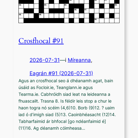
Crosfhocal #91
2026-07-31
—
i
Míreanna
,
Eagrán #91 (2026-07-31)
Agus an crosfhocal seo á dhéanamh agat, bain
úsáid as Focloir.ie, Teanglann.ie agus
Tearma.ie. Cabhróidh siad leat na leideanna a
fhuascailt. Trasna 8. Is féidir leis stop a chur le
haon togra nó scéim (4,6)10. Borb (9)12. ? uaim
iad ó d’imigh siad (5)13. Caoinbhéasacht (12)14.
Tabharfaimid ár bhfocal [go ndéanfaimid é]
(11)16. Ag déanamh cóimheasa…