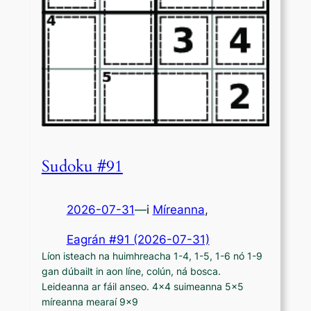
Sudoku #91
2026-07-31
—
i
Míreanna
,
Eagrán #91 (2026-07-31)
Líon isteach na huimhreacha 1-4, 1-5, 1-6 nó 1-9
gan dúbailt in aon líne, colún, ná bosca.
Leideanna ar fáil anseo. 4×4 suimeanna 5×5
míreanna mearaí 9×9