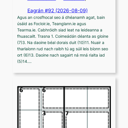
Eagrán #92 (2026-08-09)
Agus an crosfhocal seo á dhéanamh agat, bain
úsáid as Focloir.ie, Teanglann.ie agus
Tearma.ie. Cabhróidh siad leat na leideanna a
fhuascailt. Trasna 1. Coimeádán déanta as gloine
(7)3. Na daoine béal dorais duit (10)11. Nuair a
tharlaíonn rud nach raibh tú ag súil leis bíonn seo
ort (6)13. Daoine nach sagairt ná mná rialta iad
(5)14.…