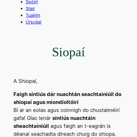
Spóirt
Stair
Tuairim
Úrscéal
Siopaí
A Shiopaí,
Faigh síntiús dár nuachtán seachtainiúil do
shiopaí agus miondíoltóirí
Bí ar an eolas agus coinnigh do chustaiméirí
gafa! Glac lenár
síntiús nuachtáin
sheachtainiúil
agus faigh an t-eagrán is
déanaí seachadta díreach chuig do shiopa.