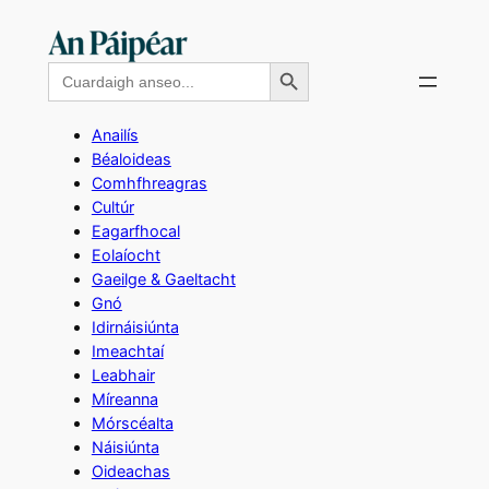
Skip
to
Search Button
Search
content
for:
Anailís
Béaloideas
Comhfhreagras
Cultúr
Eagarfhocal
Eolaíocht
Gaeilge & Gaeltacht
Gnó
Idirnáisiúnta
Imeachtaí
Leabhair
Míreanna
Mórscéalta
Náisiúnta
Oideachas