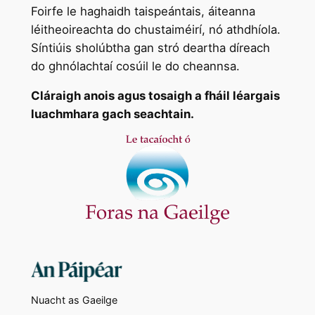
Foirfe le haghaidh taispeántais, áiteanna
léitheoireachta do chustaiméirí, nó athdhíola.
Síntiúis sholúbtha gan stró deartha díreach
do ghnólachtaí cosúil le do cheannsa.
Cláraigh anois agus tosaigh a fháil léargais
luachmhara gach seachtain.
Nuacht as Gaeilge