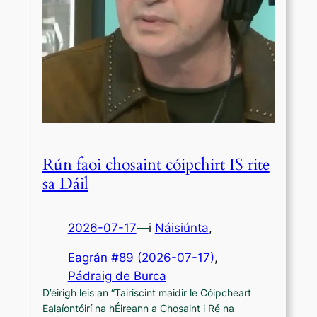
Rún faoi chosaint cóipchirt IS rite
sa Dáil
2026-07-17
—
i
Náisiúnta
,
Eagrán #89 (2026-07-17)
, 
Pádraig de Burca
D’éirigh leis an “Tairiscint maidir le Cóipcheart
Ealaíontóirí na hÉireann a Chosaint i Ré na