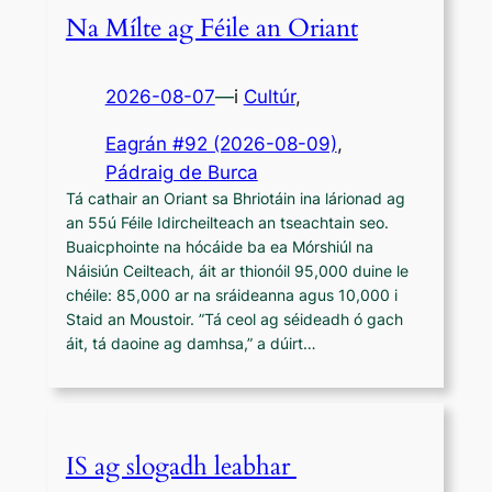
Na Mílte ag Féile an Oriant
2026-08-07
—
i
Cultúr
,
Eagrán #92 (2026-08-09)
, 
Pádraig de Burca
​Tá cathair an Oriant sa Bhriotáin ina lárionad ag
an 55ú Féile Idircheilteach an tseachtain seo.
Buaicphointe na hócáide ba ea Mórshiúl na
Náisiún Ceilteach, áit ar thionóil 95,000 duine le
chéile: 85,000 ar na sráideanna agus 10,000 i
Staid an Moustoir. ​”Tá ceol ag séideadh ó gach
áit, tá daoine ag damhsa,” a dúirt…
IS ag slogadh leabhar