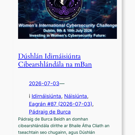
Dúshlán Idirnáisiúnta
Cibearshlándála na mBan
2026-07-03
—
i
Idirnáisiúnta
, 
Náisiúnta
,
Eagrán #87 (2026-07-03)
, 
Pádraig de Burca
Pádraig de Burca Beidh an domhan
cibearshlándála dírithe ar Bhaile Átha Cliath an
tseachtain seo chugainn, agus Dúshlán