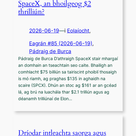
SpaceX, an bhoilgeog $2
thrilliún?
2026-06-19
—
i
Eolaíocht
,
Eagrán #85 (2026-06-19)
, 
Pádraig de Burca
Pádraig de Burca D’athraigh SpaceX stair mhargaí
an domhain an tseachtain seo caite. Bhailigh an
comhlacht $75 billiún sa tairiscint phoiblí thosaigh
is mó riamh, ag praghas $135 in aghaidh na
scaire (SPCX). Dhún an stoc ag $161 ar an gcéad
lá, ag brú na luachála thar $2.1 trilliún agus ag
déanamh trilliúnaí de Elon…
Dríodar intleachta saorga agus