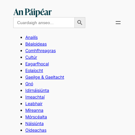
Skip
to
Search Button
Search
content
for:
Anailís
Béaloideas
Comhfhreagras
Cultúr
Eagarfhocal
Eolaíocht
Gaeilge & Gaeltacht
Gnó
Idirnáisiúnta
Imeachtaí
Leabhair
Míreanna
Mórscéalta
Náisiúnta
Oideachas