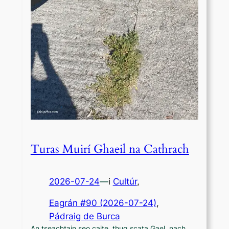
Turas Muirí Ghaeil na Cathrach
2026-07-24
—
i
Cultúr
,
Eagrán #90 (2026-07-24)
, 
Pádraig de Burca
An tseachtain seo caite, thug scata Gael, nach