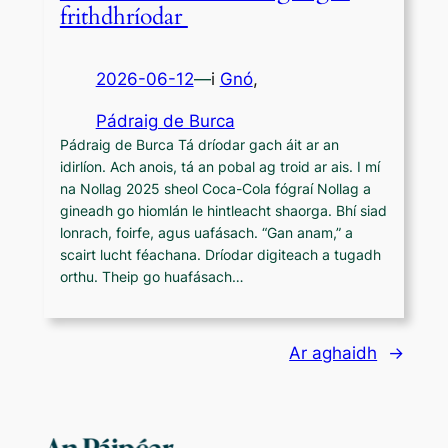
frithdhríodar
2026-06-12
—
i
Gnó
,
Pádraig de Burca
Pádraig de Burca Tá dríodar gach áit ar an
idirlíon. Ach anois, tá an pobal ag troid ar ais. I mí
na Nollag 2025 sheol Coca-Cola fógraí Nollag a
gineadh go hiomlán le hintleacht shaorga. Bhí siad
lonrach, foirfe, agus uafásach. “Gan anam,” a
scairt lucht féachana. Dríodar digiteach a tugadh
orthu. Theip go huafásach…
Ar aghaidh
→