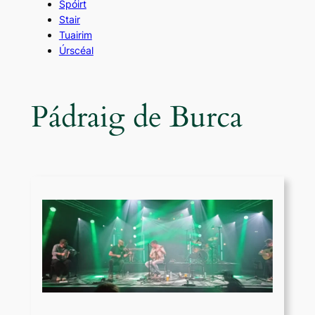
Spóirt
Stair
Tuairim
Úrscéal
Pádraig de Burca