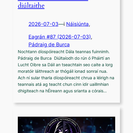
diúltaithe
2026-07-03
—
i
Náisiúnta
,
Eagrán #87 (2026-07-03)
, 
Pádraig de Burca
Nochtann díospóireacht Dála teannas fuinnimh.
Pádraig de Burca Diúltaíodh do rún ó Pháirtí an
Lucht Oibre sa Dáil an tseachtain seo caite a lorg
moratóir láithreach ar thógáil ionad sonraí nua.
Ach ní sular tharla díospóireacht chrua a léirigh na
teannais atá ag teacht chun cinn idir uaillmhian
dhigiteach na hÉireann agus srianta a córais…