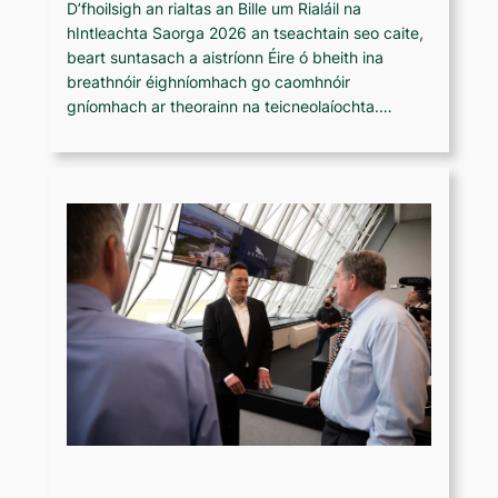
D’fhoilsigh an rialtas an Bille um Rialáil na
hIntleachta Saorga 2026 an tseachtain seo caite,
beart suntasach a aistríonn Éire ó bheith ina
breathnóir éighníomhach go caomhnóir
gníomhach ar theorainn na teicneolaíochta.…