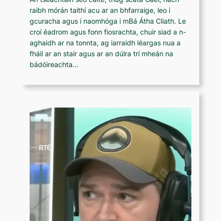
raibh mórán taithí acu ar an bhfarraige, leo i
gcuracha agus i naomhóga i mBá Átha Cliath. Le
croí éadrom agus fonn fiosrachta, chuir siad a n-
aghaidh ar na tonnta, ag iarraidh léargas nua a
fháil ar an stair agus ar an dúlra trí mheán na
bádóireachta…