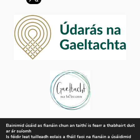
Príobháideachas
Bainimid úsáid as fianáin chun an taithí is fearr a thabhairt duit
ar ár suíomh
Beartas Príobháideachais
Is féidir leat tuilleadh eolais a fháil faoi na fianáin a úsáidimid