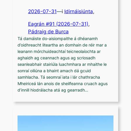
2026-07-31
—
i
Idirnáisiúnta
,
Eagrán #91 (2026-07-31)
, 
Pádraig de Burca
Tá damáiste do-aisiompaithe á dhéanamh
d’oidhreacht liteartha an domhain de réir mar a
leanann mórchuideachtaí teicneolaíochta ar
aghaidh ag ceannach agus ag scriosadh
seanleabhair stairiúla luachmhara ar mhaithe le
sonraí oiliúna a bhaint amach dá gcuid
samhlacha. Tá seomraí iata i lár chathracha
Mheiriceá lán anois de sheilfeanna cruach agus
d’innill hiodrálacha atá ag gearradh…