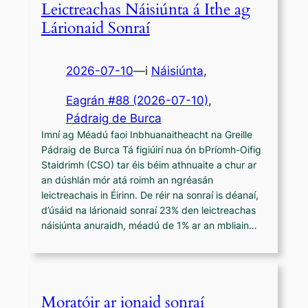
Leictreachas Náisiúnta á Ithe ag
Lárionaid Sonraí
2026-07-10
—
i
Náisiúnta
,
Eagrán #88 (2026-07-10)
, 
Pádraig de Burca
Imní ag Méadú faoi Inbhuanaitheacht na Greille
Pádraig de Burca Tá figiúirí nua ón bPríomh-Oifig
Staidrimh (CSO) tar éis béim athnuaite a chur ar
an dúshlán mór atá roimh an ngréasán
leictreachais in Éirinn. De réir na sonraí is déanaí,
d’úsáid na lárionaid sonraí 23% den leictreachas
náisiúnta anuraidh, méadú de 1% ar an mbliain…
Moratóir ar ionaid sonraí