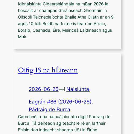
Idirnáisiúnta Cibearshlándála na mBan 2026 le
hoscailt ar champas Ghráinseach Ghormáin in
Ollscoil Teicneolaíochta Bhaile Átha Cliath ar an 9
agus 10 Iúil. Beidh na foirne is fearr ón Afraic,
Eoraip, Ceanada, Éire, Meiriceá Laidineach agus
Muir…
Oifig IS na hÉireann
2026-06-26
—
i
Náisiúnta
,
Eagrán #86 (2026-06-26)
, 
Pádraig de Burca
Caomhnóir nua na nuálaíochta digití Pádraig de
Burca Tá deireadh ag teacht le ré an Iarthair
Fhiáin don intleacht shaorga (IS) in Éirinn.