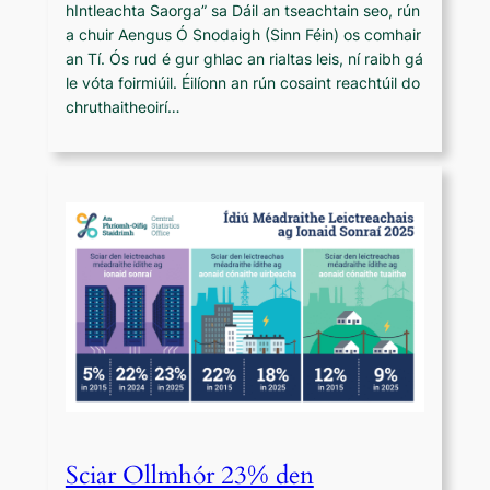
hIntleachta Saorga” sa Dáil an tseachtain seo, rún
a chuir Aengus Ó Snodaigh (Sinn Féin) os comhair
an Tí. Ós rud é gur ghlac an rialtas leis, ní raibh gá
le vóta foirmiúil. Éilíonn an rún cosaint reachtúil do
chruthaitheoirí…
Sciar Ollmhór 23% den