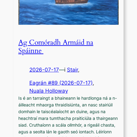
Ag Comóradh Armáid na
Spáinne
2026-07-17
—
i
Stair
,
Eagrán #89 (2026-07-17)
, 
Nuala Holloway
Is é an tarraingt a bhaineann le hardlonga ná a n-
áilleacht mhaorga thraidisiúnta, an nasc stairiúil
domhain le taiscéalaíocht an duine, agus na
heachtraí mara tumthacha praiticiúla a thairgeann
siad. Cruthaíonn a scála ollmhór, a rigeáil chasta,
agus a seolta lán le gaoth seó iontach. Léiríonn