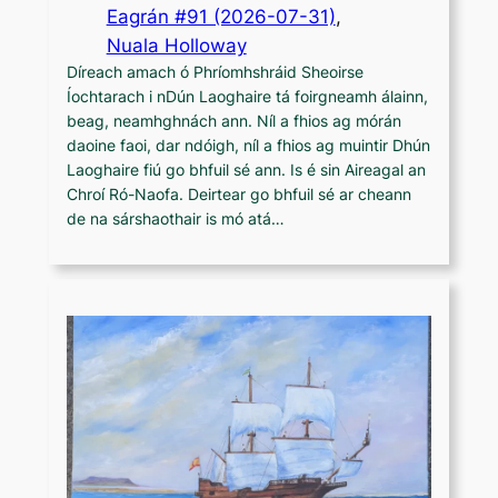
Eagrán #91 (2026-07-31)
, 
Nuala Holloway
Díreach amach ó Phríomhshráid Sheoirse
Íochtarach i nDún Laoghaire tá foirgneamh álainn,
beag, neamhghnách ann. Níl a fhios ag mórán
daoine faoi, dar ndóigh, níl a fhios ag muintir Dhún
Laoghaire fiú go bhfuil sé ann. Is é sin Aireagal an
Chroí Ró-Naofa. Deirtear go bhfuil sé ar cheann
de na sárshaothair is mó atá…