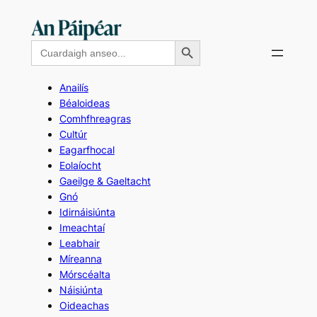
Skip
to
Search Button
Search
content
for:
Anailís
Béaloideas
Comhfhreagras
Cultúr
Eagarfhocal
Eolaíocht
Gaeilge & Gaeltacht
Gnó
Idirnáisiúnta
Imeachtaí
Leabhair
Míreanna
Mórscéalta
Náisiúnta
Oideachas