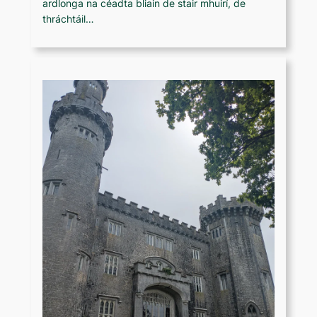
ardlonga na céadta bliain de stair mhuirí, de
thráchtáil…