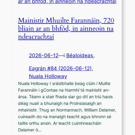
Mainistir Mhuilte Farannáin, 720
bliain ar an bhfód, in ainneoin na
ndeacrachtaí
2026-06-12
—
i
Béaloideas
,
Eagrán #84 (2026-06-12)
, 
Nuala Holloway
Nuala Holloway I sráidbhaile beag ciúin i Muilte
Farannáin i gContae na hIarmhí tá mainistir an-
ársa. Téann a stair fhada siar go dtí an triú haois
déag nuair a bhunaigh na Proinsiasaigh an
mhainistir. Thug an Normannach, William Delamer,
cuireadh do na manaigh teacht agus bhronn sé
tailte orthu ansin. Ar leacht cuimhneacháin
Delamer ó…