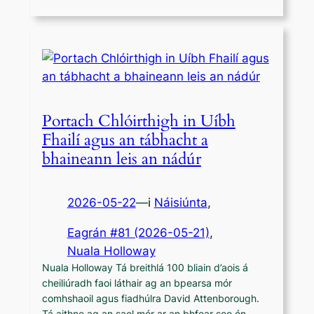
Portach Chlóirthigh in Uíbh
Fhailí agus an tábhacht a
bhaineann leis an nádúr
2026-05-22
—
i
Náisiúnta
,
Eagrán #81 (2026-05-21)
, 
Nuala Holloway
Nuala Holloway Tá breithlá 100 bliain d’aois á
cheiliúradh faoi láthair ag an bpearsa mór
comhshaoil agus fiadhúlra David Attenborough.
Tá aithne ag an saol mór ar an bhfear seo ón