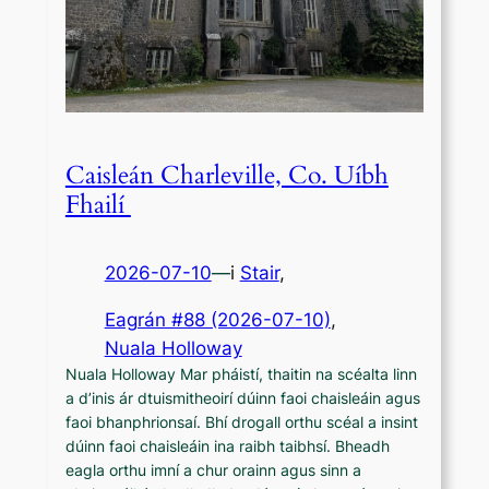
Caisleán Charleville, Co. Uíbh
Fhailí
2026-07-10
—
i
Stair
,
Eagrán #88 (2026-07-10)
, 
Nuala Holloway
Nuala Holloway Mar pháistí, thaitin na scéalta linn
a d’inis ár dtuismitheoirí dúinn faoi chaisleáin agus
faoi bhanphrionsaí. Bhí drogall orthu scéal a insint
dúinn faoi chaisleáin ina raibh taibhsí. Bheadh
eagla orthu imní a chur orainn agus sinn a