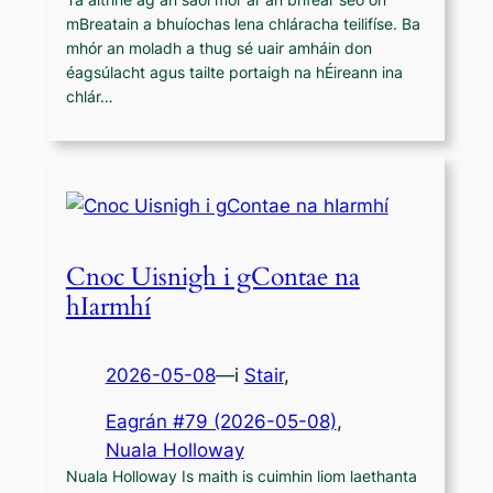
mBreatain a bhuíochas lena chláracha teilifíse. Ba
mhór an moladh a thug sé uair amháin don
éagsúlacht agus tailte portaigh na hÉireann ina
chlár…
Cnoc Uisnigh i gContae na
hIarmhí
2026-05-08
—
i
Stair
,
Eagrán #79 (2026-05-08)
, 
Nuala Holloway
Nuala Holloway Is maith is cuimhin liom laethanta