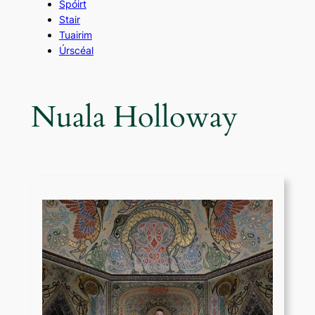
Spóirt
Stair
Tuairim
Úrscéal
Nuala Holloway