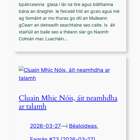
bpáirceanna glasa i lár na tire agus bláthanna
bána an draighin le feiceáil tríd an gceo agus mé
ag tiomáint ar mo thuras go dtí an Muileann
gCearr an deireadh seachtaine seo caite. Is áit
stairiúil an baile seo a théann síar go Naomh
Colmán mac Luacháin…
Cluain Mhic Nóis, áit neamhdha
ar talamh
2026-03-27
—
i
Béaloideas
,
Eagrán #73 (2026-03-27)
, 