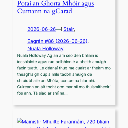
Potaí an Ghorta Mhóir agus
Cumann na gCarad
2026-06-26
—
i
Stair
,
Eagrán #86 (2026-06-26)
, 
Nuala Holloway
Nuala Holloway Ag an am seo den bhliain is
íocshláinte agus rud aoibhinn é a bheith amuigh
faoin tuath. Le déanaí thug me cuairt ar fheirm mo
theaghlaigh cúpla míle taobh amuigh de
shráidbhaile an Mhóta, contae na hIarmhí.
Cuireann an áit tocht orm mar níl mo thuismitheoirí
fós ann. Tá siad ar shlí na…