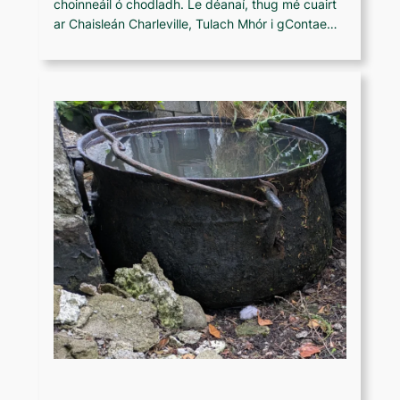
choinneáil ó chodladh. Le déanaí, thug mé cuairt
ar Chaisleán Charleville, Tulach Mhór i gContae…