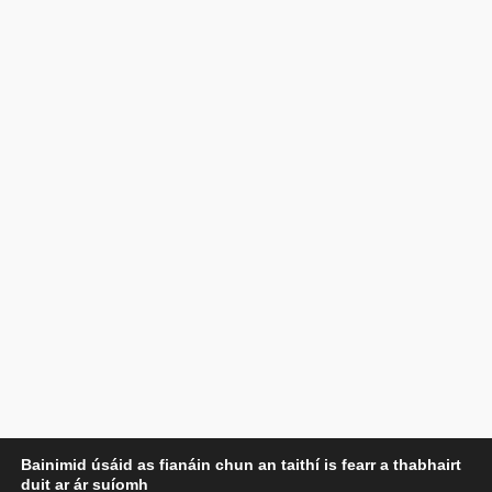
Príobháideachas
Bainimid úsáid as fianáin chun an taithí is fearr a thabhairt
duit ar ár suíomh