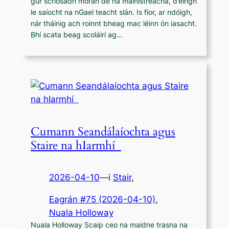
gur scriosadh mórán de na mainistreacha, d’éirigh
le saíocht na nGael teacht slán. Is fíor, ar ndóigh,
nár tháinig ach roinnt bheag mac léinn ón iasacht.
Bhí scata beag scoláirí ag…
Cumann Seandálaíochta agus
Staire na hIarmhí
2026-04-10
—
i
Stair
,
Eagrán #75 (2026-04-10)
, 
Nuala Holloway
Nuala Holloway Scaip ceo na maidne trasna na