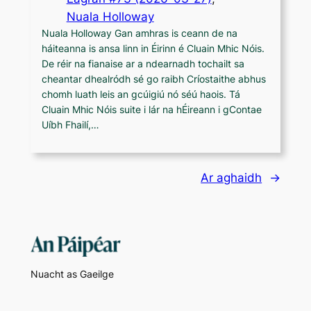
Nuala Holloway
Nuala Holloway Gan amhras is ceann de na
háiteanna is ansa linn in Éirinn é Cluain Mhic Nóis.
De réir na fianaise ar a ndearnadh tochailt sa
cheantar dhealródh sé go raibh Críostaithe abhus
chomh luath leis an gcúigiú nó séú haois. Tá
Cluain Mhic Nóis suite i lár na hÉireann i gContae
Uíbh Fhailí,…
Ar aghaidh
→
Nuacht as Gaeilge