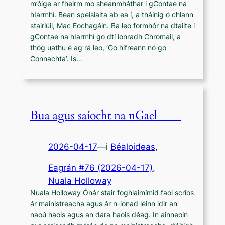
m’óige ar fheirm mo sheanmháthar i gContae na
hIarmhí. Bean speisialta ab ea í, a tháinig ó chlann
stairiúil, Mac Eochagáin. Ba leo formhór na dtailte i
gContae na hIarmhí go dtí ionradh Chromail, a
thóg uathu é ag rá leo, ‘Go hifreann nó go
Connachta’. Is…
Bua agus saíocht na nGael
2026-04-17
—
i
Béaloideas
,
Eagrán #76 (2026-04-17)
, 
Nuala Holloway
Nuala Holloway Ónár stair foghlaimímid faoi scrios
ár mainistreacha agus ár n-ionad léinn idir an
naoú haois agus an dara haois déag. In ainneoin