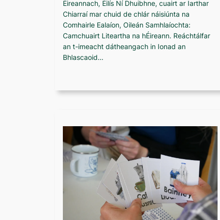
Éireannach, Éilís Ní Dhuibhne, cuairt ar Iarthar
Chiarraí mar chuid de chlár náisiúnta na
Comhairle Ealaíon, Oileán Samhlaíochta:
Camchuairt Liteartha na hÉireann. Reáchtálfar
an t-imeacht dátheangach in Ionad an
Bhlascaoid…