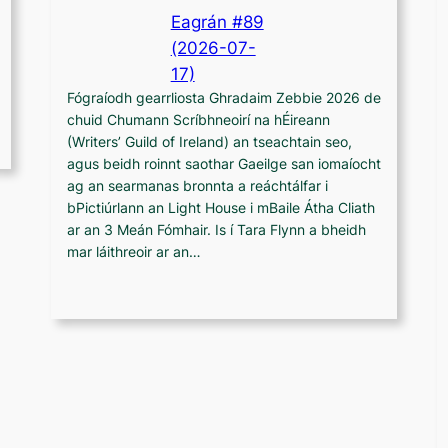
Eagrán #89
(2026-07-
17)
Fógraíodh gearrliosta Ghradaim Zebbie 2026 de
chuid Chumann Scríbhneoirí na hÉireann
(Writers’ Guild of Ireland) an tseachtain seo,
agus beidh roinnt saothar Gaeilge san iomaíocht
ag an searmanas bronnta a reáchtálfar i
bPictiúrlann an Light House i mBaile Átha Cliath
ar an 3 Meán Fómhair. Is í Tara Flynn a bheidh
mar láithreoir ar an…