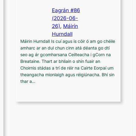
Eagrán #86
(2026-06-
26)
, 
Máirín
Hurndall
Máirin Hurndall Is cuí agus is cóir ó am go chéile
amharc ar an dul chun cinn atá déanta go dtí
seo ag ár gcomharsana Ceilteacha i gCorn na
Breataine. Thart ar bhliain o shin fuair an
Choirnis stádas a trí de réir na Cairte Eorpaí um
theangacha mionlaigh agus réigiúnacha. Bhí sin
thar a…