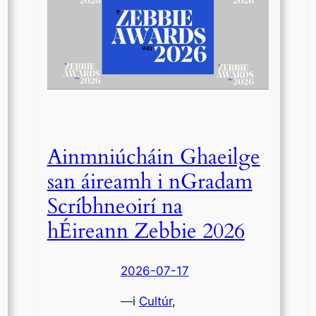
Ainmniúcháin Ghaeilge
san áireamh i nGradam
Scríbhneoirí na
hÉireann Zebbie 2026
2026-07-17
—
i
Cultúr
,