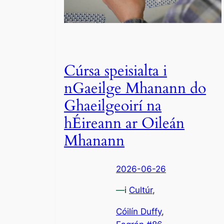
Cúrsa speisialta i
nGaeilge Mhanann do
Ghaeilgeoirí na
hÉireann ar Oileán
Mhanann
2026-06-26
—
i
Cultúr
,
Cóilín Duffy
, 