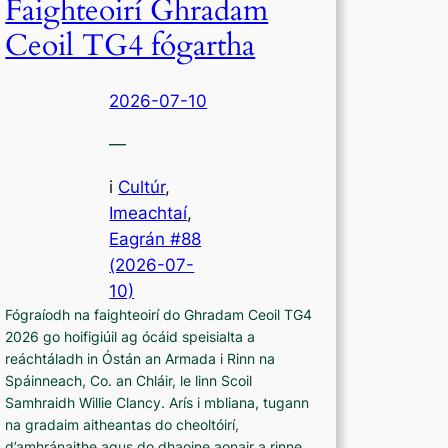
Faighteoirí Ghradam
Ceoil TG4 fógartha
2026-07-10
—
i
Cultúr
, 
Imeachtaí
,
Eagrán #88
(2026-07-
10)
Fógraíodh na faighteoirí do Ghradam Ceoil TG4
2026 go hoifigiúil ag ócáid speisialta a
reáchtáladh in Óstán an Armada i Rinn na
Spáinneach, Co. an Chláir, le linn Scoil
Samhraidh Willie Clancy. Arís i mbliana, tugann
na gradaim aitheantas do cheoltóirí,
d’amhránaithe agus do dhaoine aonair a rinne