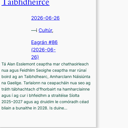
Taibhdheirce
2026-06-26
—
i
Cultúr
,
Eagrán #86
(2026-06-
26)
Tá Alan Esslemont ceaptha mar chathaoirleach
nua agus Feidhlim Seoighe ceaptha mar rúnaí
boird ag an Taibhdhearc, Amharclann Náisiúnta
na Gaeilge. Tarlaíonn na ceapacháin nua seo ag
tráth tábhachtach d’fhorbairt na hamharclainne
agus í ag cur i bhfeidhm a straitéise Síolta
2025–2027 agus ag druidim le comóradh céad
bliain a bunaithe in 2028. Is duine…