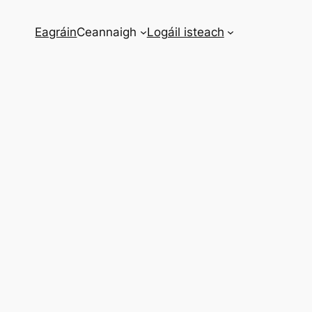
Eagráin
Ceannaigh
Logáil isteach