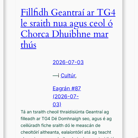
Fillfidh Geantraí ar TG4
le sraith nua agus ceol ó
Chorca Dhuibhne mar
thús
2026-07-03
—
i
Cultúr
,
Eagrán #87
(2026-07-
03)
Tá an tsraith cheoil thraidisiúnta Geantraí ag
filleadh ar TG4 Dé Domhnaigh seo, agus é ag
ceiliúradh fiche sraith dó le meascán de
cheoltóirí aitheanta, ealaíontóirí atá ag teacht