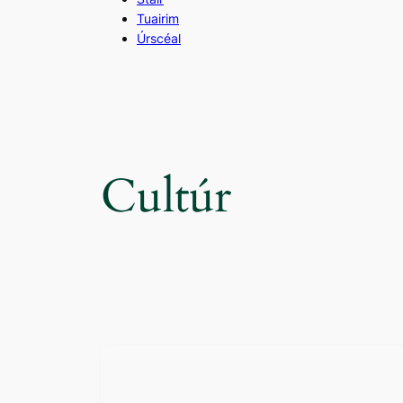
Tuairim
Úrscéal
Cultúr