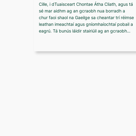
Cille, i dTuaisceart Chontae Átha Cliath, agus tá
sé mar aidhm ag an gcraobh nua borradh a
chur faoi shaol na Gaeilge sa cheantar trí réimse
leathan imeachtaí agus gníomhaíochtaí pobail a
eagrú. Tá bunús láidir stairiúil ag an gcraobh…