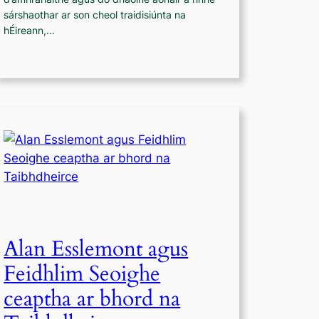
sárshaothar ar son cheol traidisiúnta na
hÉireann,…
Alan Esslemont agus
Feidhlim Seoighe
ceaptha ar bhord na