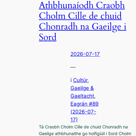
Athbhunaíodh Craobh
Cholm Cille de chuid
Chonradh na Gaeilge i
Sord
2026-07-17
—
i
Cultúr
, 
Gaeilge &
Gaeltacht
,
Eagrán #89
(2026-07-
17)
Tá Craobh Cholm Cille de chuid Chonradh na
Gaeilge athbhunaithe go hoifigiúil i Sord Cholm