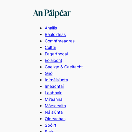
Skip
to
content
Anailís
Béaloideas
Comhfhreagras
Cultúr
Eagarfhocal
Eolaíocht
Gaeilge & Gaeltacht
Gnó
Idirnáisiúnta
Imeachtaí
Leabhair
Míreanna
Mórscéalta
Náisiúnta
Oideachas
Spóirt
Stair