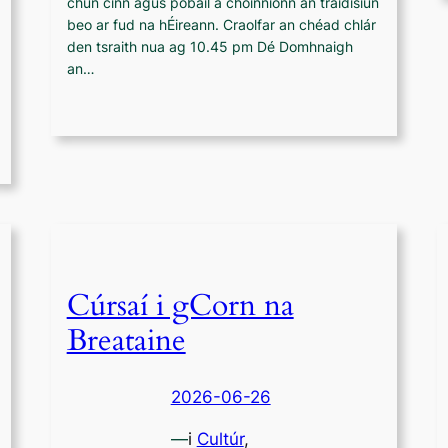
chun cinn agus pobail a choinníonn an traidisiún
beo ar fud na hÉireann. Craolfar an chéad chlár
den tsraith nua ag 10.45 pm Dé Domhnaigh
an…
Cúrsaí i gCorn na
Breataine
2026-06-26
—
i
Cultúr
,