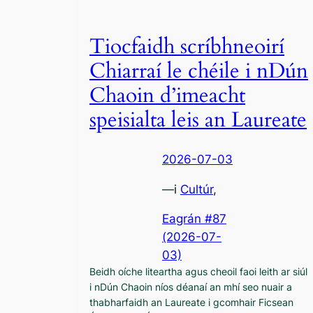
Tiocfaidh scríbhneoirí
Chiarraí le chéile i nDún
Chaoin d’imeacht
speisialta leis an Laureate
2026-07-03
—
i
Cultúr
,
Eagrán #87
(2026-07-
03)
Beidh oíche liteartha agus cheoil faoi leith ar siúl
i nDún Chaoin níos déanaí an mhí seo nuair a
thabharfaidh an Laureate i gcomhair Ficsean