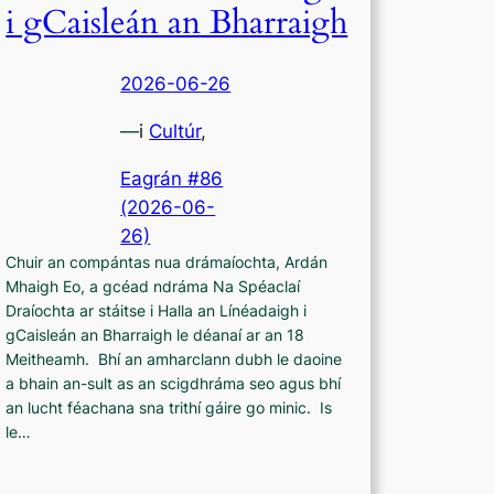
i gCaisleán an Bharraigh
2026-06-26
—
i
Cultúr
,
Eagrán #86
(2026-06-
26)
Chuir an compántas nua drámaíochta, Ardán
Mhaigh Eo, a gcéad ndráma Na Spéaclaí
Draíochta ar stáitse i Halla an Línéadaigh i
gCaisleán an Bharraigh le déanaí ar an 18
Meitheamh. Bhí an amharclann dubh le daoine
a bhain an-sult as an scigdhráma seo agus bhí
an lucht féachana sna trithí gáire go minic. Is
le…