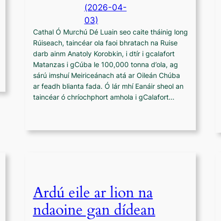
(2026-04-
03)
Cathal Ó Murchú Dé Luain seo caite tháinig long
Rúiseach, taincéar ola faoi bhratach na Ruise
darb ainm Anatoly Korobkin, i dtír i gcalafort
Matanzas i gCúba le 100,000 tonna d’ola, ag
sárú imshuí Meiriceánach atá ar Oileán Chúba
ar feadh blianta fada. Ó lár mhí Eanáir sheol an
taincéar ó chríochphort amhola i gCalafort…
Ardú eile ar lion na
ndaoine gan dídean