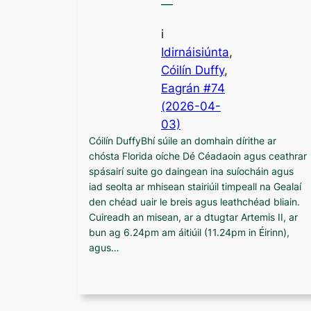
—
i
Idirnáisiúnta
,
Cóilín Duffy
, 
Eagrán #74
(2026-04-
03)
Cóilín DuffyBhí súile an domhain dírithe ar
chósta Florida oíche Dé Céadaoin agus ceathrar
spásairí suite go daingean ina suíocháin agus
iad seolta ar mhisean stairiúil timpeall na Gealaí
den chéad uair le breis agus leathchéad bliain.
Cuireadh an misean, ar a dtugtar Artemis II, ar
bun ag 6.24pm am áitiúil (11.24pm in Éirinn),
agus…