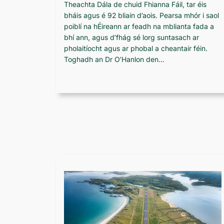
Theachta Dála de chuid Fhianna Fáil, tar éis
bháis agus é 92 bliain d’aois. Pearsa mhór i saol
poiblí na hÉireann ar feadh na mblianta fada a
bhí ann, agus d’fhág sé lorg suntasach ar
pholaitíocht agus ar phobal a cheantair féin.
Toghadh an Dr O’Hanlon den…