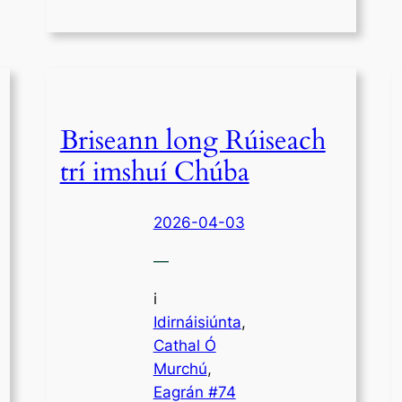
Briseann long Rúiseach
trí imshuí Chúba
2026-04-03
—
i
Idirnáisiúnta
,
Cathal Ó
Murchú
, 
Eagrán #74