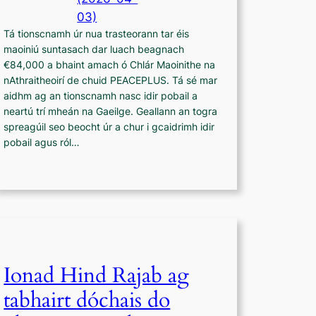
03)
Tá tionscnamh úr nua trasteorann tar éis
maoiniú suntasach dar luach beagnach
€84,000 a bhaint amach ó Chlár Maoinithe na
nAthraitheoirí de chuid PEACEPLUS. Tá sé mar
aidhm ag an tionscnamh nasc idir pobail a
neartú trí mheán na Gaeilge. Geallann an togra
spreagúil seo beocht úr a chur i gcaidrimh idir
pobail agus ról…
Ionad Hind Rajab ag
tabhairt dóchais do