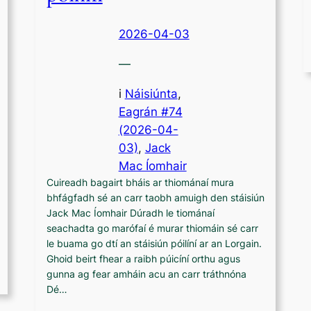
2026-04-03
—
i
Náisiúnta
,
Eagrán #74
(2026-04-
03)
, 
Jack
Mac Íomhair
Cuireadh bagairt bháis ar thiománaí mura
bhfágfadh sé an carr taobh amuigh den stáisiún
Jack Mac Íomhair Dúradh le tiománaí
seachadta go marófaí é murar thiomáin sé carr
le buama go dtí an stáisiún póilíní ar an Lorgain.
Ghoid beirt fhear a raibh púicíní orthu agus
gunna ag fear amháin acu an carr tráthnóna
Dé…