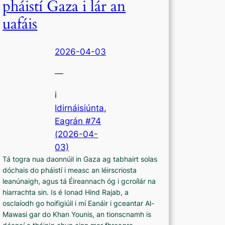
pháistí Gaza i lár an
uafáis
2026-04-03
—
i
Idirnáisiúnta
,
Eagrán #74
(2026-04-
03)
Tá togra nua daonnúil in Gaza ag tabhairt solas
dóchais do pháistí i measc an léirscriosta
leanúnaigh, agus tá Éireannach óg i gcroílár na
hiarrachta sin. Is é Ionad Hind Rajab, a
osclaíodh go hoifigiúil i mí Eanáir i gceantar Al-
Mawasi gar do Khan Younis, an tionscnamh is