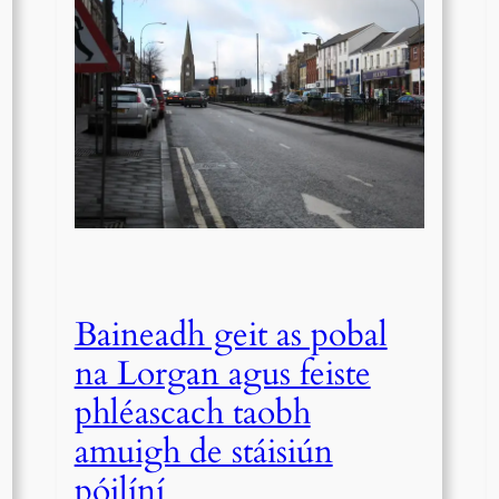
Baineadh geit as pobal
na Lorgan agus feiste
phléascach taobh
amuigh de stáisiún
póilíní