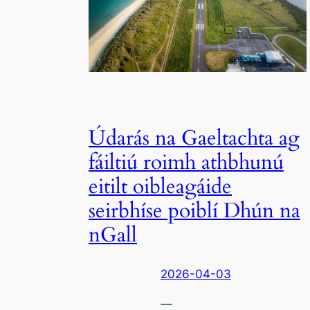
Údarás na Gaeltachta ag
fáiltiú roimh athbhunú
eitilt oibleagáide
seirbhíse poiblí Dhún na
nGall
2026-04-03
—