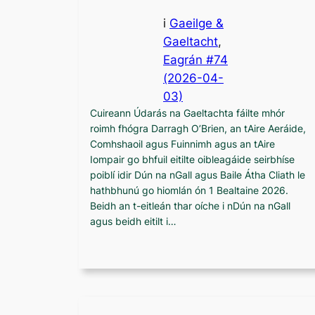
i
Gaeilge &
Gaeltacht
,
Eagrán #74
(2026-04-
03)
Cuireann Údarás na Gaeltachta fáilte mhór
roimh fhógra Darragh O’Brien, an tAire Aeráide,
Comhshaoil ​​agus Fuinnimh agus an tAire
Iompair go bhfuil eitilte oibleagáide seirbhíse
poiblí idir Dún na nGall agus Baile Átha Cliath le
hathbhunú go hiomlán ón 1 Bealtaine 2026.
Beidh an t-eitleán thar oíche i nDún na nGall
agus beidh eitilt i…