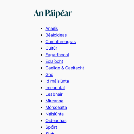
Skip
to
content
Anailís
Béaloideas
Comhfhreagras
Cultúr
Eagarfhocal
Eolaíocht
Gaeilge & Gaeltacht
Gnó
Idirnáisiúnta
Imeachtaí
Leabhair
Míreanna
Mórscéalta
Náisiúnta
Oideachas
Spóirt
Stair