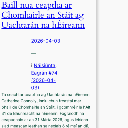
Baill nua ceaptha ar
Chomhairle an Stáit ag
Uachtarán na hÉireann
2026-04-03
—
i
Náisiúnta
,
Eagrán #74
(2026-04-
03)
Tá seachtar ceaptha ag Uachtarán na hÉireann,
Catherine Connolly, inniu chun freastal mar
bhaill de Chomhairle an Stáit, i gcomhréir le hAlt
31 de Bhunreacht na hÉireann. Fógraíodh na
ceapacháin ar an 31 Márta 2026, agus léiríonn
siad meascán leathan saineolais ó réimsí an dlí,