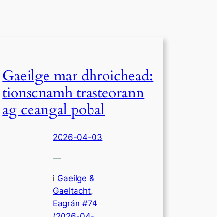
Gaeilge mar dhroichead:
tionscnamh trasteorann
ag ceangal pobal
2026-04-03
—
i
Gaeilge &
Gaeltacht
,
Eagrán #74
(2026-04-