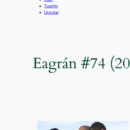
Tuairim
Úrscéal
Eagrán #74 (2