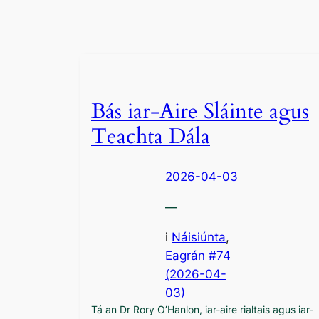
Bás iar-Aire Sláinte agus
Teachta Dála
2026-04-03
—
i
Náisiúnta
,
Eagrán #74
(2026-04-
03)
Tá an Dr Rory O’Hanlon, iar-aire rialtais agus iar-