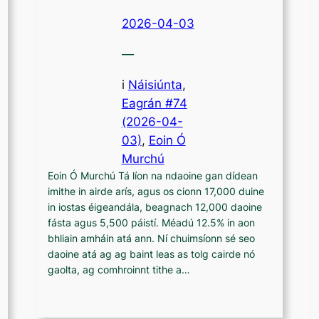
2026-04-03
—
i
Náisiúnta
,
Eagrán #74
(2026-04-
03)
, 
Eoin Ó
Murchú
Eoin Ó Murchú Tá líon na ndaoine gan dídean
imithe in airde arís, agus os cionn 17,000 duine
in iostas éigeandála, beagnach 12,000 daoine
fásta agus 5,500 páistí. Méadú 12.5% in aon
bhliain amháin atá ann. Ní chuimsíonn sé seo
daoine atá ag ag baint leas as tolg cairde nó
gaolta, ag comhroinnt tithe a…