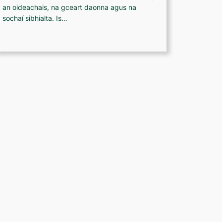
an oideachais, na gceart daonna agus na
sochaí sibhialta. Is…