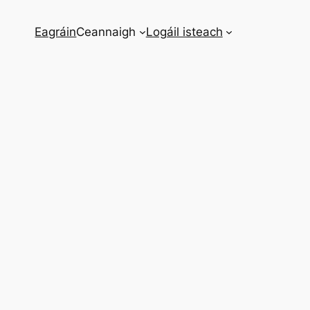
Eagráin
Ceannaigh
Logáil isteach