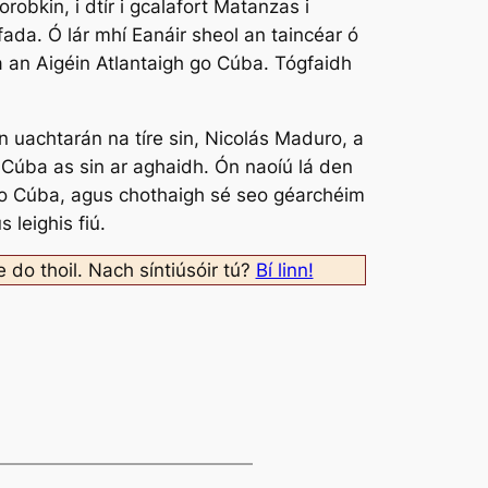
obkin, i dtír i gcalafort Matanzas i
ada. Ó lár mhí Eanáir sheol an taincéar ó
na an Aigéin Atlantaigh go Cúba. Tógfaidh
 uachtarán na tíre sin, Nicolás Maduro, a
o Cúba as sin ar aghaidh. Ón naoíú lá den
e go Cúba, agus chothaigh sé seo géarchéim
 leighis fiú.
e do thoil. Nach síntiúsóir tú?
Bí linn!