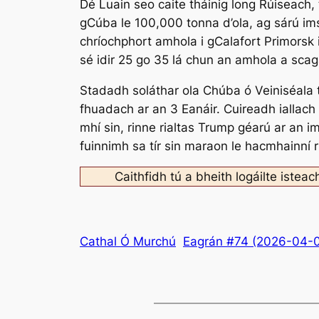
Dé Luain seo caite tháinig long Rúiseach, 
gCúba le 100,000 tonna d’ola, ag sárú ims
chríochphort amhola i gCalafort Primorsk 
sé idir 25 go 35 lá chun an amhola a scag
Stadadh soláthar ola Chúba ó Veiniséala 
fhuadach ar an 3 Eanáir. Cuireadh iallach
mhí sin, rinne rialtas Trump géarú ar an 
fuinnimh sa tír sin maraon le hacmhainní r
Caithfidh tú a bheith logáilte isteac
Cathal Ó Murchú
Eagrán #74 (2026-04-