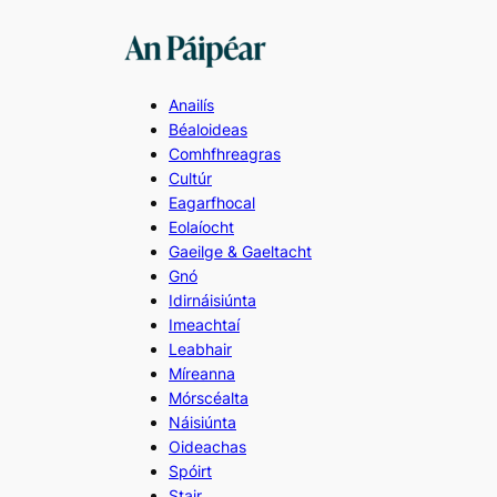
Skip
to
content
Anailís
Béaloideas
Comhfhreagras
Cultúr
Eagarfhocal
Eolaíocht
Gaeilge & Gaeltacht
Gnó
Idirnáisiúnta
Imeachtaí
Leabhair
Míreanna
Mórscéalta
Náisiúnta
Oideachas
Spóirt
Stair