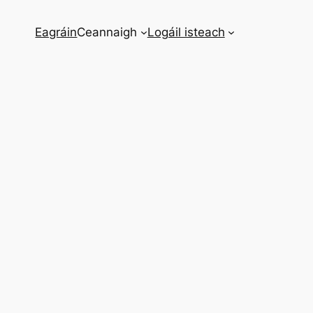
Eagráin
Ceannaigh
Logáil isteach