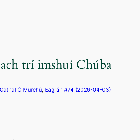
each trí imshuí Chúba
Cathal Ó Murchú
, 
Eagrán #74 (2026-04-03)