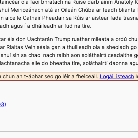
taincéar ola faoi bhratach na Ruise darb ainm Anatoly Kor
huí Meiriceánach atá ar Oileán Chúba ar feadh blianta f
in aice le Cathair Pheadair sa Rúis ar aistear fada tras
adh agus í a dháileadh ar fud na tíre.
tar éis don Uachtarán Trump ruathar míleata a ordú chun
 ar Rialtas Veiniséala gan a thuilleadh ola a sheoladh g
imshuí sin sa chaoi nach raibh aon soláthairtí ceadaith
iachtanacha eile do bheatha tíre, soláthairtí daonna agus
h chun an t-ábhar seo go léir a fheiceáil.
Logáil isteach
l
03)