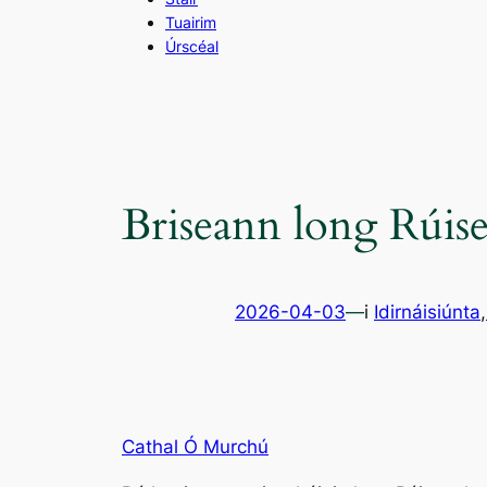
Tuairim
Úrscéal
Briseann long Rúis
2026-04-03
—
i
Idirnáisiúnta
,
Cathal Ó Murchú