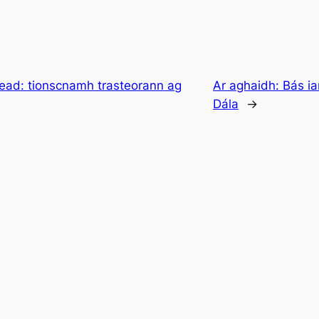
ead: tionscnamh trasteorann ag
Ar aghaidh:
Bás ia
Dála
→