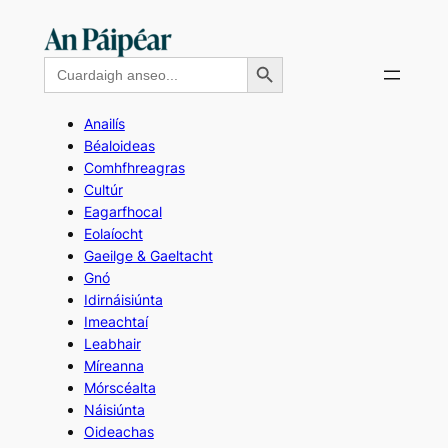
Skip
to
Search Button
Search
content
for:
Anailís
Béaloideas
Comhfhreagras
Cultúr
Eagarfhocal
Eolaíocht
Gaeilge & Gaeltacht
Gnó
Idirnáisiúnta
Imeachtaí
Leabhair
Míreanna
Mórscéalta
Náisiúnta
Oideachas