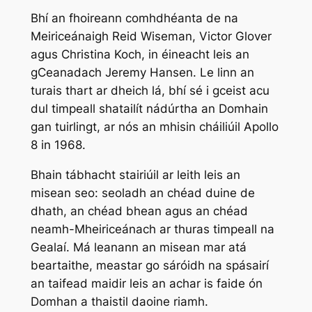
Bhí an fhoireann comhdhéanta de na
Meiriceánaigh Reid Wiseman, Victor Glover
agus Christina Koch, in éineacht leis an
gCeanadach Jeremy Hansen. Le linn an
turais thart ar dheich lá, bhí sé i gceist acu
dul timpeall shatailít nádúrtha an Domhain
gan tuirlingt, ar nós an mhisin cháiliúil Apollo
8 in 1968.
Bhain tábhacht stairiúil ar leith leis an
misean seo: seoladh an chéad duine de
dhath, an chéad bhean agus an chéad
neamh-Mheiriceánach ar thuras timpeall na
Gealaí. Má leanann an misean mar atá
beartaithe, meastar go sáróidh na spásairí
an taifead maidir leis an achar is faide ón
Domhan a thaistil daoine riamh.