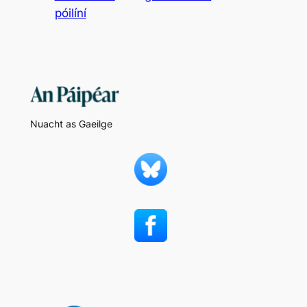
póilíní
Nuacht as Gaeilge