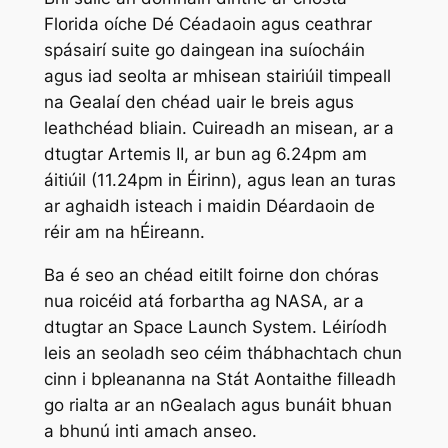
Florida oíche Dé Céadaoin agus ceathrar
spásairí suite go daingean ina suíocháin
agus iad seolta ar mhisean stairiúil timpeall
na Gealaí den chéad uair le breis agus
leathchéad bliain. Cuireadh an misean, ar a
dtugtar Artemis II, ar bun ag 6.24pm am
áitiúil (11.24pm in Éirinn), agus lean an turas
ar aghaidh isteach i maidin Déardaoin de
réir am na hÉireann.
Ba é seo an chéad eitilt foirne don chóras
nua roicéid atá forbartha ag NASA, ar a
dtugtar an Space Launch System. Léiríodh
leis an seoladh seo céim thábhachtach chun
cinn i bpleananna na Stát Aontaithe filleadh
go rialta ar an nGealach agus bunáit bhuan
a bhunú inti amach anseo.