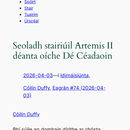
Spóirt
Stair
Tuairim
Úrscéal
Seoladh stairiúil Artemis II
déanta oíche Dé Céadaoin
2026-04-03
—
i
Idirnáisiúnta
,
Cóilín Duffy
, 
Eagrán #74 (2026-04-
03)
Cóilín Duffy
Bhí súile an domhain dírithe ar chósta