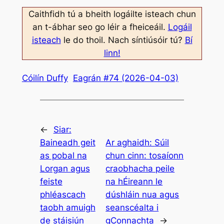
Caithfidh tú a bheith logáilte isteach chun
an t-ábhar seo go léir a fheiceáil.
Logáil
isteach
le do thoil. Nach síntiúsóir tú?
Bí
linn!
Cóilín Duffy
Eagrán #74 (2026-04-03)
←
Siar:
Baineadh geit
Ar aghaidh:
Súil
as pobal na
chun cinn: tosaíonn
Lorgan agus
craobhacha peile
feiste
na hÉireann le
phléascach
dúshláin nua agus
taobh amuigh
seanscéalta i
de stáisiún
gConnachta
→