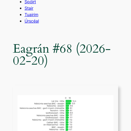
Spóirt
Stair
Tuairim
Úrscéal
Eagrán #68 (2026-
02-20)