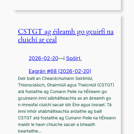
CSTGT ag éileamh go gcuirfí na
cluichí ar ceal
2026-02-20
—
i
Spóirt
,
Eagrán #68 (2026-02-20)
Deir baill an Cheardchumann Seirbhísí,
Thionsclaíoch, Ghairmiúil agus Theicniúil (CSTGT)
atá fostaithe ag Cumann Peile na hÉireann go
gcuireann imní sábháilteachta as an áireamh go
n-imreofaí cluichí sacair idir Éire agus Iosrael. Tá
imní mhór shábháilteachta ardaithe ag baill
CSTGT atá fostaithe ag Cumann Peile na hÉireann
maidir le haon chluiche sacair a bheadh
beartaithe…