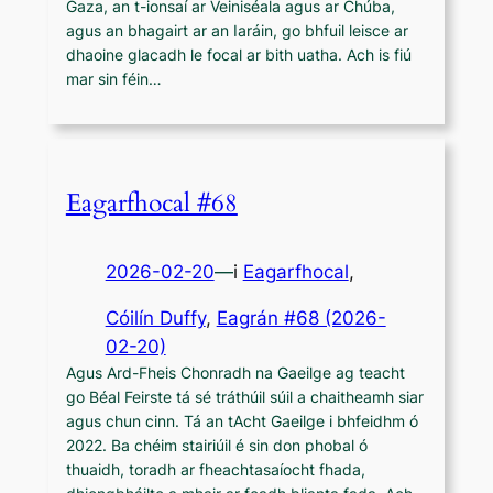
Gaza, an t-ionsaí ar Veiniséala agus ar Chúba,
agus an bhagairt ar an Iaráin, go bhfuil leisce ar
dhaoine glacadh le focal ar bith uatha. Ach is fiú
mar sin féin…
Eagarfhocal #68
2026-02-20
—
i
Eagarfhocal
,
Cóilín Duffy
, 
Eagrán #68 (2026-
02-20)
Agus Ard-Fheis Chonradh na Gaeilge ag teacht
go Béal Feirste tá sé tráthúil súil a chaitheamh siar
agus chun cinn. Tá an tAcht Gaeilge i bhfeidhm ó
2022. Ba chéim stairiúil é sin don phobal ó
thuaidh, toradh ar fheachtasaíocht fhada,