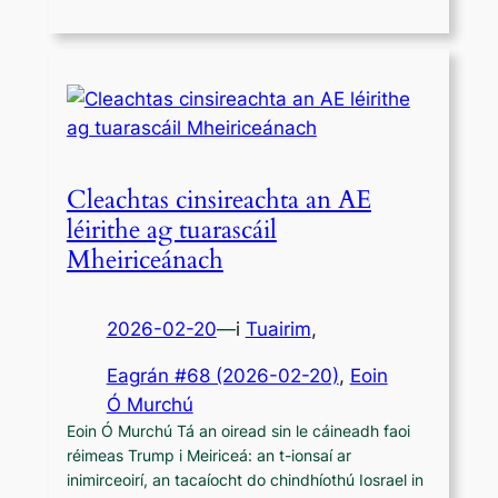
Cleachtas cinsireachta an AE
léirithe ag tuarascáil
Mheiriceánach
2026-02-20
—
i
Tuairim
,
Eagrán #68 (2026-02-20)
, 
Eoin
Ó Murchú
Eoin Ó Murchú Tá an oiread sin le cáineadh faoi
réimeas Trump i Meiriceá: an t-ionsaí ar
inimirceoirí, an tacaíocht do chindhíothú Iosrael in