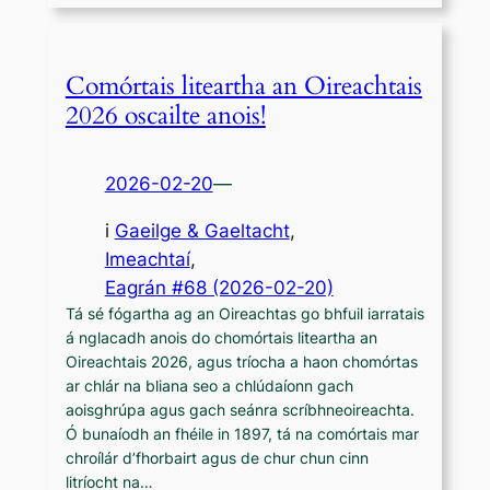
Comórtais liteartha an Oireachtais
2026 oscailte anois!
2026-02-20
—
i
Gaeilge & Gaeltacht
, 
Imeachtaí
,
Eagrán #68 (2026-02-20)
Tá sé fógartha ag an Oireachtas go bhfuil iarratais
á nglacadh anois do chomórtais liteartha an
Oireachtais 2026, agus tríocha a haon chomórtas
ar chlár na bliana seo a chlúdaíonn gach
aoisghrúpa agus gach seánra scríbhneoireachta.
Ó bunaíodh an fhéile in 1897, tá na comórtais mar
chroílár d’fhorbairt agus de chur chun cinn
litríocht na…