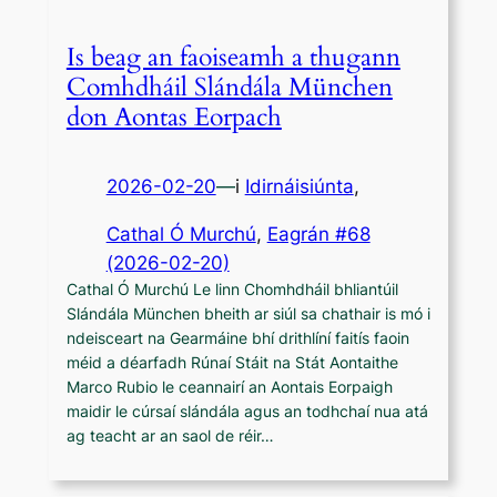
Is beag an faoiseamh a thugann
Comhdháil Slándála München
don Aontas Eorpach
2026-02-20
—
i
Idirnáisiúnta
,
Cathal Ó Murchú
, 
Eagrán #68
(2026-02-20)
Cathal Ó Murchú Le linn Chomhdháil bhliantúil
Slándála München bheith ar siúl sa chathair is mó i
ndeisceart na Gearmáine bhí drithlíní faitís faoin
méid a déarfadh Rúnaí Stáit na Stát Aontaithe
Marco Rubio le ceannairí an Aontais Eorpaigh
maidir le cúrsaí slándála agus an todhchaí nua atá
ag teacht ar an saol de réir…