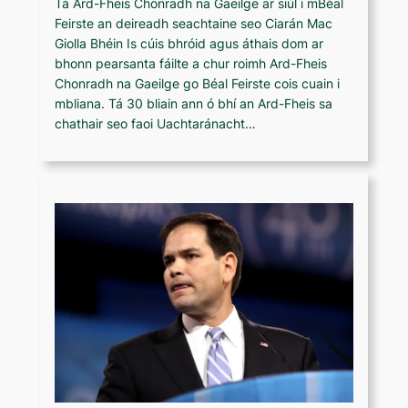
Tá Ard-Fheis Chonradh na Gaeilge ar siúl i mBéal
Feirste an deireadh seachtaine seo Ciarán Mac
Giolla Bhéin Is cúis bhróid agus áthais dom ar
bhonn pearsanta fáilte a chur roimh Ard-Fheis
Chonradh na Gaeilge go Béal Feirste cois cuain i
mbliana. Tá 30 bliain ann ó bhí an Ard-Fheis sa
chathair seo faoi Uachtaránacht…