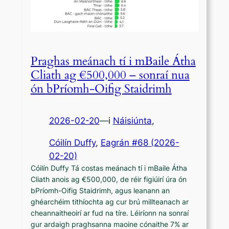
Praghas meánach tí i mBaile Átha
Cliath ag €500,000 – sonraí nua
ón bPríomh-Oifig Staidrimh
2026-02-20
—
i
Náisiúnta
,
Cóilín Duffy
, 
Eagrán #68 (2026-
02-20)
Cóilín Duffy Tá costas meánach tí i mBaile Átha
Cliath anois ag €500,000, de réir figiúirí úra ón
bPríomh-Oifig Staidrimh, agus leanann an
ghéarchéim tithíochta ag cur brú millteanach ar
cheannaitheoirí ar fud na tíre. Léiríonn na sonraí
gur ardaigh praghsanna maoine cónaithe 7% ar