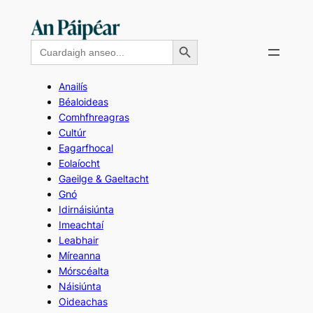
Skip
to
Search Button
Search
content
for:
Anailís
Béaloideas
Comhfhreagras
Cultúr
Eagarfhocal
Eolaíocht
Gaeilge & Gaeltacht
Gnó
Idirnáisiúnta
Imeachtaí
Leabhair
Míreanna
Mórscéalta
Náisiúnta
Oideachas