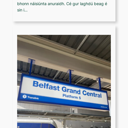
bhonn náisiúnta anuraidh. Cé gur laghdú beag é
sin i…