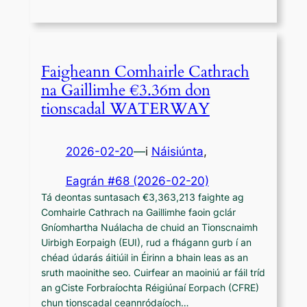
Faigheann Comhairle Cathrach
na Gaillimhe €3.36m don
tionscadal WATERWAY
2026-02-20
—
i
Náisiúnta
,
Eagrán #68 (2026-02-20)
Tá deontas suntasach €3,363,213 faighte ag
Comhairle Cathrach na Gaillimhe faoin gclár
Gníomhartha Nuálacha de chuid an Tionscnaimh
Uirbigh Eorpaigh (EUI), rud a fhágann gurb í an
chéad údarás áitiúil in Éirinn a bhain leas as an
sruth maoinithe seo. Cuirfear an maoiniú ar fáil tríd
an gCiste Forbraíochta Réigiúnaí Eorpach (CFRE)
chun tionscadal ceannródaíoch…