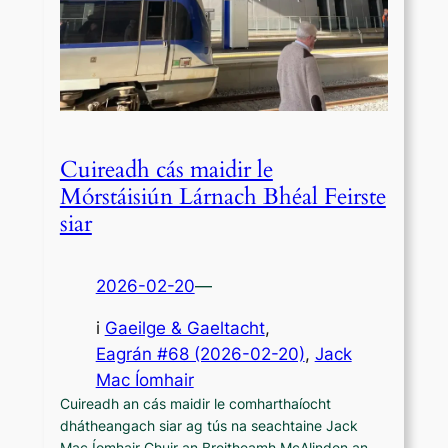
Cuireadh cás maidir le
Mórstáisiún Lárnach Bhéal Feirste
siar
2026-02-20
—
i
Gaeilge & Gaeltacht
,
Eagrán #68 (2026-02-20)
, 
Jack
Mac Íomhair
Cuireadh an cás maidir le comharthaíocht
dhátheangach siar ag tús na seachtaine Jack
Mac Íomhair Chuir an Breitheamh McAlinden an