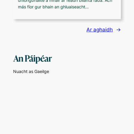
dhiongbháilte a mhair ar feadh blianta fada. Ach
más fíor gur bhain an ghluaiseacht…
Ar aghaidh
→
Nuacht as Gaeilge