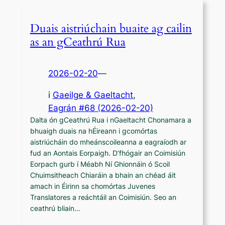
Duais aistriúchain buaite ag cailin
as an gCeathrú Rua
2026-02-20
—
i
Gaeilge & Gaeltacht
,
Eagrán #68 (2026-02-20)
Dalta ón gCeathrú Rua i nGaeltacht Chonamara a
bhuaigh duais na hÉireann i gcomórtas
aistriúcháin do mheánscoileanna a eagraíodh ar
fud an Aontais Eorpaigh. D’fhógair an Coimisiún
Eorpach gurb í Méabh Ní Ghionnáin ó Scoil
Chuimsitheach Chiaráin a bhain an chéad áit
amach in Éirinn sa chomórtas Juvenes
Translatores a reáchtáil an Coimisiún. Seo an
ceathrú bliain…