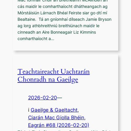
cás maidir le comharthaíocht dhátheangach ag
Mórstáisiún Lárnach Bhéal Feirste siar go dtí mí
Bealtaine. Tá an gníomhaí dílseach Jamie Bryson
ag lorg athbhreithniú breithiúnach maidir le
cinneadh an Aire Bonneagair Liz Kimmins
comharthaíocht a…
Teachtaireacht Uachtarán
Chonradh na Gaeilge
2026-02-20
—
i
Gaeilge & Gaeltacht
,
Ciarán Mac Giolla Bhéin
, 
Eagrán #68 (2026-02-20)