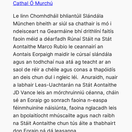
Cathal Ó Murchú
Le linn Chomhdháil bhliantúil Slándála
München bheith ar siúl sa chathair is mó i
ndeisceart na Gearmáine bhí drithlíní faitís
faoin méid a déarfadh Rúnaí Stáit na Stát
Aontaithe Marco Rubio le ceannairí an
Aontais Eorpaigh maidir le cúrsaí slándála
agus an todhchaí nua atá ag teacht ar an
saol de réir a chéile agus conas a thapóidís
an deis chun dul i ngleic léi. Anuraidh, nuair
a labhair Leas-Uachtarán na Stát Aontaithe
JD Vance leis an mórchruinniú céanna, cháin
sé an Eoraip go sonrach faoina n-easpa
féinmhuiníne náisiúnta, faoina nglacadh leis
an bpolaitíocht mhúscailte agus nach raibh
na Stáit Aontaithe chun tús áite a thabhairt
don Eoraip ná dá leasanna.