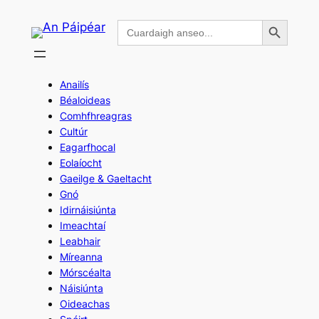
Skip
Search Button
Search
to
for:
content
Anailís
Béaloideas
Comhfhreagras
Cultúr
Eagarfhocal
Eolaíocht
Gaeilge & Gaeltacht
Gnó
Idirnáisiúnta
Imeachtaí
Leabhair
Míreanna
Mórscéalta
Náisiúnta
Oideachas