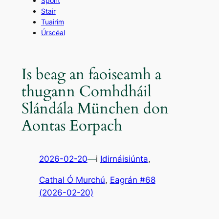
Spóirt
Stair
Tuairim
Úrscéal
Is beag an faoiseamh a
thugann Comhdháil
Slándála München don
Aontas Eorpach
2026-02-20
—
i
Idirnáisiúnta
,
Cathal Ó Murchú
, 
Eagrán #68
(2026-02-20)