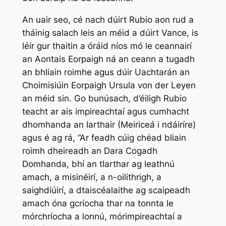
An uair seo, cé nach dúirt Rubio aon rud a
tháinig salach leis an méid a dúirt Vance, is
léir gur thaitin a óráid níos mó le ceannairí
an Aontais Eorpaigh ná an ceann a tugadh
an bhliain roimhe agus dúir Uachtarán an
Choimisiúin Eorpaigh Ursula von der Leyen
an méid sin. Go bunúsach, d’éiligh Rubio
teacht ar ais impireachtaí agus cumhacht
dhomhanda an Iarthair (Meiriceá i ndáiríre)
agus é ag rá, “Ar feadh cúig chéad bliain
roimh dheireadh an Dara Cogadh
Domhanda, bhí an tIarthar ag leathnú
amach, a misinéirí, a n-oilithrigh, a
saighdiúirí, a dtaiscéalaithe ag scaipeadh
amach óna gcríocha thar na tonnta le
mórchríocha a lonnú, mórimpireachtaí a