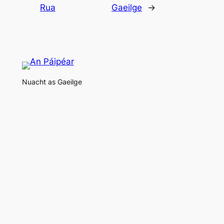
Rua
Gaeilge
→
Nuacht as Gaeilge