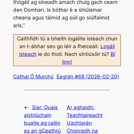
thógáil ag síneadh amach chuig gach cearn
den Domhan. Is bóthar é a shiúlamar
cheana agus táimid ag súil go siúlfaimid
arís.”
Caithfidh tú a bheith logáilte isteach chun
an t-ábhar seo go léir a fheiceáil.
Logáil
isteach
le do thoil. Nach síntiúsóir tú?
Bí
linn!
Cathal Ó Murchú
Eagrán #68 (2026-02-20)
←
Siar:
Duais
Ar aghaidh:
aistriúchain
Teachtaireacht
buaite ag cailin
Uachtarán
as an gCeathrú
Chonradh na