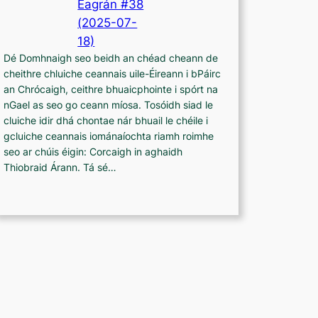
Eagrán #38
(2025-07-
18)
Dé Domhnaigh seo beidh an chéad cheann de
cheithre chluiche ceannais uile-Éireann i bPáirc
an Chrócaigh, ceithre bhuaicphointe i spórt na
nGael as seo go ceann míosa. Tosóidh siad le
cluiche idir dhá chontae nár bhuail le chéile i
gcluiche ceannais iománaíochta riamh roimhe
seo ar chúis éigin: Corcaigh in aghaidh
Thiobraid Árann. Tá sé…