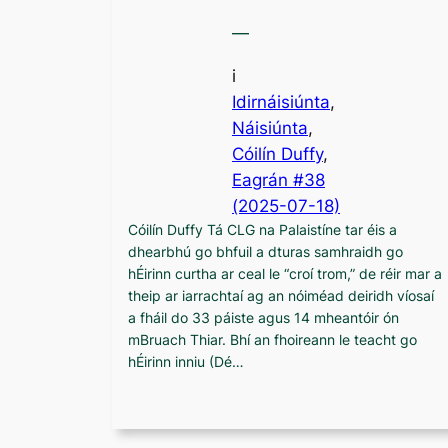
—
i
Idirnáisiúnta
, 
Náisiúnta
,
Cóilín Duffy
, 
Eagrán #38
(2025-07-18)
Cóilín Duffy Tá CLG na Palaistíne tar éis a
dhearbhú go bhfuil a dturas samhraidh go
hÉirinn curtha ar ceal le “croí trom,” de réir mar a
theip ar iarrachtaí ag an nóiméad deiridh víosaí
a fháil do 33 páiste agus 14 mheantóir ón
mBruach Thiar. Bhí an fhoireann le teacht go
hÉirinn inniu (Dé…