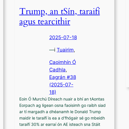
Trump, an tSín, taraifí
agus tearcithir
2025-07-18
—
i
Tuairim
,
Caoimhín Ó
Cadhla
, 
Eagrán #38
(2025-07-
18)
Eoin Ó Murchú Díreach nuair a bhí an tAontas
Eorpach ag ligean osna faoisimh go raibh siad
ar tí margadh a dhéanamh le Donald Trump
maidir le taraifí is ea a d’fhógair sé go mbeidh
taraifí 30% ar earraí ón AE isteach sna Stáit