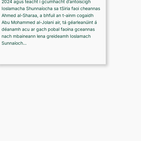
2024 agus teacht i gcumhacht d’antoiscigh
Ioslamacha Shunnaíocha sa tSiria faoi cheannas
Ahmed al-Sharaa, a bhfuil an t-ainm cogaidh
Abu Mohammed al-Jolani air, tá géarleanúint á
déanamh acu ar gach pobal faoina gceannas
nach mbaineann lena greideamh Ioslamach
Sunnaíoch…