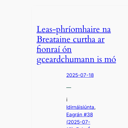
Leas-phríomhaire na
Breataine curtha ar
fionraí ón
gceardchumann is mó
2025-07-18
—
i
Idirnáisiúnta
,
Eagrán #38
(2025-07-