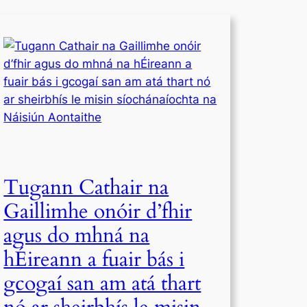
Tugann Cathair na
Gaillimhe onóir d’fhir
agus do mhná na
hÉireann a fuair bás i
gcogaí san am atá thart