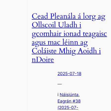
Cead Pleanála á lorg ag
Ollscoil Uladh i
gcomhair ionad teagaisc
agus mac léinn ag
Coláiste Mhig Aoidh i
nDoire
2025-07-18
—
i
Náisiúnta
,
Eagrán #38
(2025-07-