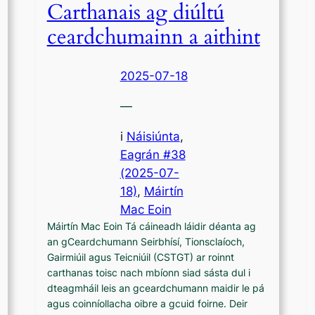
Carthanais ag diúltú
ceardchumainn a aithint
2025-07-18
—
i
Náisiúnta
,
Eagrán #38
(2025-07-
18)
, 
Máirtín
Mac Eoin
Máirtín Mac Eoin Tá cáineadh láidir déanta ag
an gCeardchumann Seirbhísí, Tionsclaíoch,
Gairmiúil agus Teicniúil (CSTGT) ar roinnt
carthanas toisc nach mbíonn siad sásta dul i
dteagmháil leis an gceardchumann maidir le pá
agus coinníollacha oibre a gcuid foirne. Deir