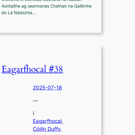
Aontaithe ag searmanas Chathair na Gaillimhe
do Lá Náisiúnta…
Eagarfhocal #38
2025-07-18
—
i
Eagarfhocal
,
Cóilín Duffy
, 