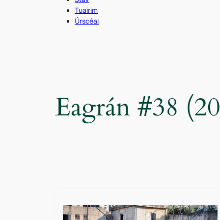
Tuairim
Úrscéal
Eagrán #38 (2