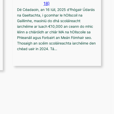
18)
Dé Céadaoin, an 16 Iúil, 2025 d’fhógair Údarás
na Gaeltachta, i gcomhar le hOllscoil na
Gaillimhe, maoiniú do dhá scoláireacht
iarchéime ar luach €10,000 an ceann do mhic
léinn a chláróidh ar chlár MA na hOllscoile sa
Phleanáil agus Forbairt an Meán Fómhair seo.
Thosaigh an scéim scoláireachta iarchéime den
chéad uair in 2024. Tá…