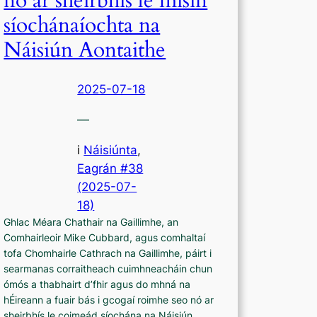
nó ar sheirbhís le misin
síochánaíochta na
Náisiún Aontaithe
2025-07-18
—
i
Náisiúnta
,
Eagrán #38
(2025-07-
18)
Ghlac Méara Chathair na Gaillimhe, an
Comhairleoir Mike Cubbard, agus comhaltaí
tofa Chomhairle Cathrach na Gaillimhe, páirt i
searmanas corraitheach cuimhneacháin chun
ómós a thabhairt d’fhir agus do mhná na
hÉireann a fuair bás i gcogaí roimhe seo nó ar
sheirbhís le coimeád síochána na Náisiún