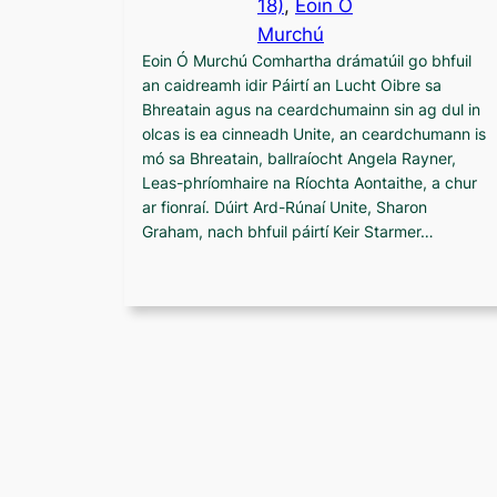
18)
, 
Eoin Ó
Murchú
Eoin Ó Murchú Comhartha drámatúil go bhfuil
an caidreamh idir Páirtí an Lucht Oibre sa
Bhreatain agus na ceardchumainn sin ag dul in
olcas is ea cinneadh Unite, an ceardchumann is
mó sa Bhreatain, ballraíocht Angela Rayner,
Leas-phríomhaire na Ríochta Aontaithe, a chur
ar fionraí. Dúirt Ard-Rúnaí Unite, Sharon
Graham, nach bhfuil páirtí Keir Starmer…