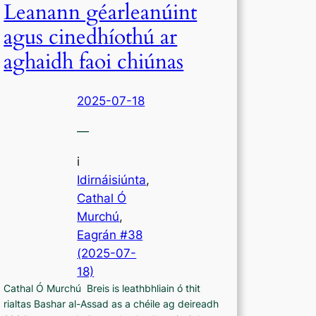
Leanann géarleanúint
agus cinedhíothú ar
aghaidh faoi chiúnas
2025-07-18
—
i
Idirnáisiúnta
,
Cathal Ó
Murchú
, 
Eagrán #38
(2025-07-
18)
Cathal Ó Murchú Breis is leathbhliain ó thit
rialtas Bashar al-Assad as a chéile ag deireadh