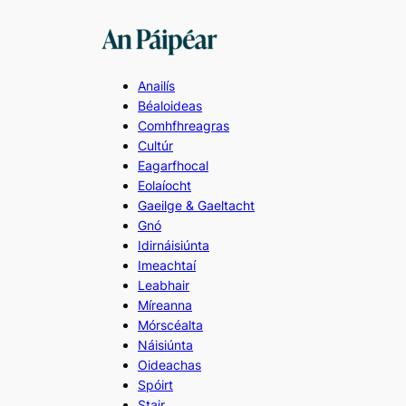
Skip
to
content
Anailís
Béaloideas
Comhfhreagras
Cultúr
Eagarfhocal
Eolaíocht
Gaeilge & Gaeltacht
Gnó
Idirnáisiúnta
Imeachtaí
Leabhair
Míreanna
Mórscéalta
Náisiúnta
Oideachas
Spóirt
Stair