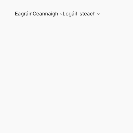
Eagráin
Ceannaigh
Logáil isteach