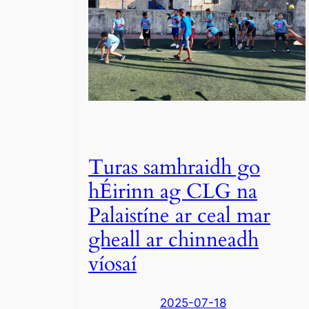
Turas samhraidh go
hÉirinn ag CLG na
Palaistíne ar ceal mar
gheall ar chinneadh
víosaí
2025-07-18