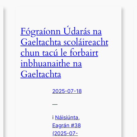
Fógraíonn Údarás na
Gaeltachta scoláireacht
chun tacú le forbairt
inbhuanaithe na
Gaeltachta
2025-07-18
—
i
Náisiúnta
,
Eagrán #38
(2025-07-