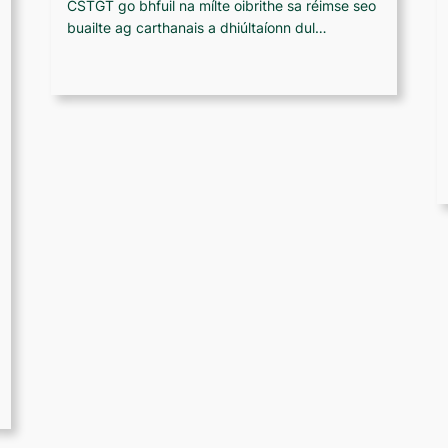
CSTGT go bhfuil na mílte oibrithe sa réimse seo
buailte ag carthanais a dhiúltaíonn dul…