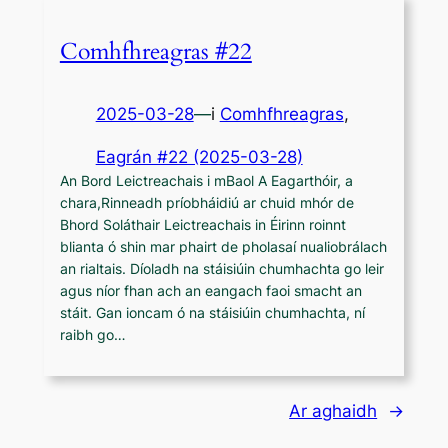
Comhfhreagras #22
2025-03-28
—
i
Comhfhreagras
,
Eagrán #22 (2025-03-28)
An Bord Leictreachais i mBaol A Eagarthóir, a
chara,Rinneadh príobháidiú ar chuid mhór de
Bhord Soláthair Leictreachais in Éirinn roinnt
blianta ó shin mar phairt de pholasaí nualiobrálach
an rialtais. Díoladh na stáisiúin chumhachta go leir
agus níor fhan ach an eangach faoi smacht an
stáit. Gan ioncam ó na stáisiúin chumhachta, ní
raibh go…
Ar aghaidh
→