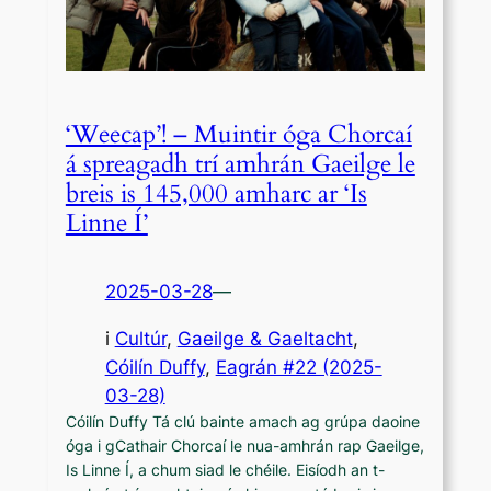
‘Weecap’! – Muintir óga Chorcaí
á spreagadh trí amhrán Gaeilge le
breis is 145,000 amharc ar ‘Is
Linne Í’
2025-03-28
—
i
Cultúr
, 
Gaeilge & Gaeltacht
,
Cóilín Duffy
, 
Eagrán #22 (2025-
03-28)
Cóilín Duffy Tá clú bainte amach ag grúpa daoine
óga i gCathair Chorcaí le nua-amhrán rap Gaeilge,
Is Linne Í, a chum siad le chéile. Eisíodh an t-