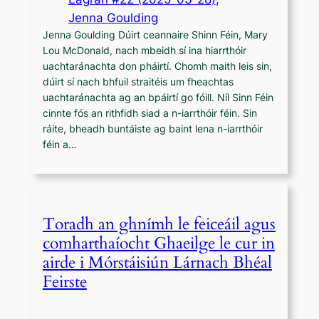
Jenna Goulding
Jenna Goulding Dúirt ceannaire Shinn Féin, Mary
Lou McDonald, nach mbeidh sí ina hiarrthóir
uachtaránachta don pháirtí. Chomh maith leis sin,
dúirt sí nach bhfuil straitéis um fheachtas
uachtaránachta ag an bpáirtí go fóill. Níl Sinn Féin
cinnte fós an rithfidh siad a n-iarrthóir féin. Sin
ráite, bheadh buntáiste ag baint lena n-iarrthóir
féin a…
Toradh an ghnímh le feiceáil agus
comharthaíocht Ghaeilge le cur in
airde i Mórstáisiún Lárnach Bhéal
Feirste