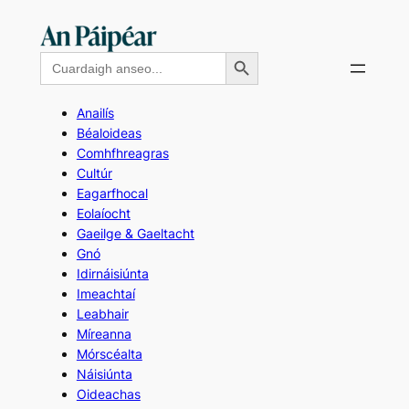
Skip
to
Search Button
Search
content
for:
Anailís
Béaloideas
Comhfhreagras
Cultúr
Eagarfhocal
Eolaíocht
Gaeilge & Gaeltacht
Gnó
Idirnáisiúnta
Imeachtaí
Leabhair
Míreanna
Mórscéalta
Náisiúnta
Oideachas