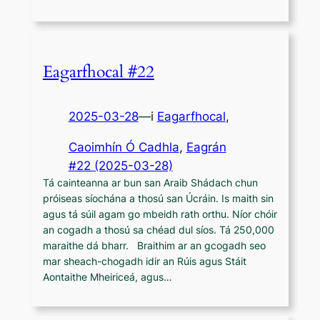
Eagarfhocal #22
2025-03-28
—
i
Eagarfhocal
,
Caoimhín Ó Cadhla
, 
Eagrán
#22 (2025-03-28)
Tá cainteanna ar bun san Araib Shádach chun
próiseas síochána a thosú san Úcráin. Is maith sin
agus tá súil agam go mbeidh rath orthu. Níor chóir
an cogadh a thosú sa chéad dul síos. Tá 250,000
maraithe dá bharr. Braithim ar an gcogadh seo
mar sheach-chogadh idir an Rúis agus Stáit
Aontaithe Mheiriceá, agus…