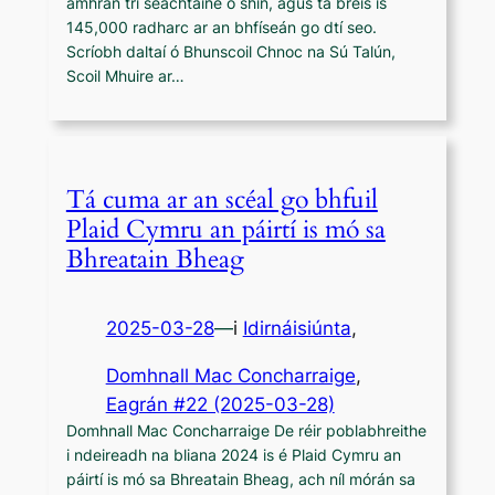
amhrán trí seachtaine ó shin, agus tá breis is
145,000 radharc ar an bhfíseán go dtí seo.
Scríobh daltaí ó Bhunscoil Chnoc na Sú Talún,
Scoil Mhuire ar…
Tá cuma ar an scéal go bhfuil
Plaid Cymru an páirtí is mó sa
Bhreatain Bheag
2025-03-28
—
i
Idirnáisiúnta
,
Domhnall Mac Concharraige
, 
Eagrán #22 (2025-03-28)
Domhnall Mac Concharraige De réir poblabhreithe
i ndeireadh na bliana 2024 is é Plaid Cymru an
páirtí is mó sa Bhreatain Bheag, ach níl mórán sa