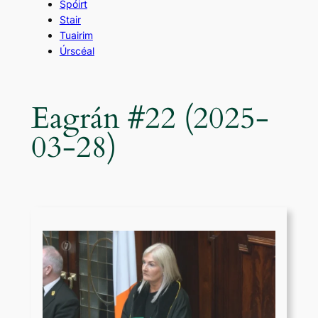
Spóirt
Stair
Tuairim
Úrscéal
Eagrán #22 (2025-
03-28)