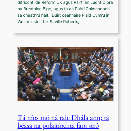
difríocht idir Reform UK agus Páirtí an Lucht Oibre
na Breataine Bige, agus tá an Páirtí Coimeádach
sa cheathrú háit. Dúirt ceannaire Plaid Cymru in
Westminster, Liz Saville Roberts,…
Tá níos mó ná raic Dhála ann; tá
béasa na polaitíochta faoi stró