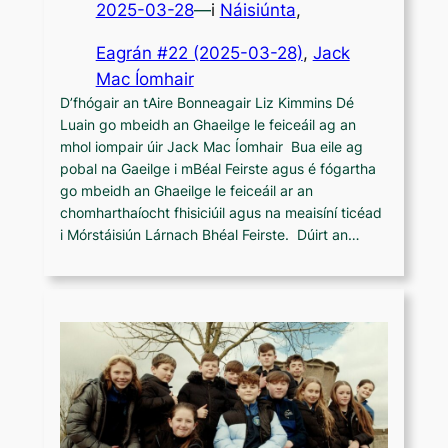
2025-03-28
—
i
Náisiúnta
,
Eagrán #22 (2025-03-28)
, 
Jack
Mac Íomhair
D’fhógair an tAire Bonneagair Liz Kimmins Dé
Luain go mbeidh an Ghaeilge le feiceáil ag an
mhol iompair úir Jack Mac Íomhair Bua eile ag
pobal na Gaeilge i mBéal Feirste agus é fógartha
go mbeidh an Ghaeilge le feiceáil ar an
chomharthaíocht fhisiciúil agus na meaisíní ticéad
i Mórstáisiún Lárnach Bhéal Feirste. Dúirt an…