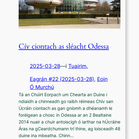
Cív ciontach as sléacht Odessa
2025-03-28
—
i
Tuairim
,
Eagrán #22 (2025-03-28)
, 
Eoin
Ó Murchú
Tá an Chúirt Eorpach um Chearta an Duine i
ndiaidh a chinneadh go raibh réimeas Chív san
Úcráin ciontach as gan gníomh a dhéanamh le
foréigean a chosc in Odessa ar an 2 Bealtaine
2014 nuair a chuir antoiscigh ó iarthar na hÚcráine
Áras na gCeardchumann trí thine, ag loisceadh 48
duine ina mbeatha. Chinn…