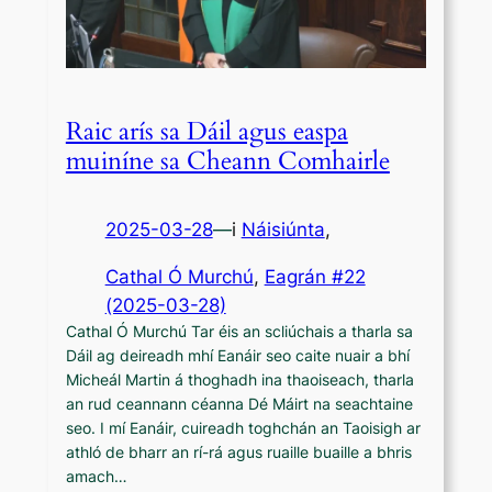
Raic arís sa Dáil agus easpa
muiníne sa Cheann Comhairle
2025-03-28
—
i
Náisiúnta
,
Cathal Ó Murchú
, 
Eagrán #22
(2025-03-28)
Cathal Ó Murchú Tar éis an scliúchais a tharla sa
Dáil ag deireadh mhí Eanáir seo caite nuair a bhí
Micheál Martin á thoghadh ina thaoiseach, tharla
an rud ceannann céanna Dé Máirt na seachtaine
seo. I mí Eanáir, cuireadh toghchán an Taoisigh ar
athló de bharr an rí-rá agus ruaille buaille a bhris
amach…