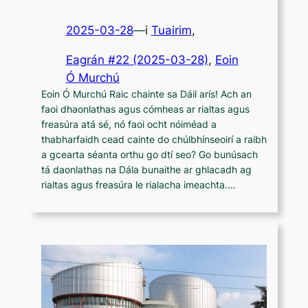
2025-03-28
—
i
Tuairim
,
Eagrán #22 (2025-03-28)
, 
Eoin
Ó Murchú
Eoin Ó Murchú Raic chainte sa Dáil arís! Ach an
faoi dhaonlathas agus cómheas ar rialtas agus
freasúra atá sé, nó faoi ocht nóiméad a
thabharfaidh cead cainte do chúlbhínseoirí a raibh
a gcearta séanta orthu go dtí seo? Go bunúsach
tá daonlathas na Dála bunaithe ar ghlacadh ag
rialtas agus freasúra le rialacha imeachta.…