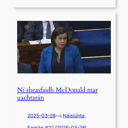
Ní sheasfaidh McDonald mar
uachtarán
2025-03-28
—
i
Náisiúnta
,
Eagrán #22 (2025-03-28)
, 