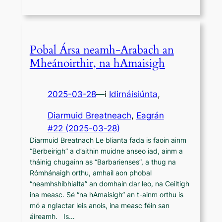
Pobal Ársa neamh-Arabach an
Mheánoirthir, na hAmaisigh
2025-03-28
—
i
Idirnáisiúnta
,
Diarmuid Breatneach
, 
Eagrán
#22 (2025-03-28)
Diarmuid Breatnach Le blianta fada is faoin ainm
“Berbeirigh” a d’aithin muidne anseo iad, ainm a
tháinig chugainn as “Barbarienses”, a thug na
Rómhánaigh orthu, amhail aon phobal
“neamhshibhialta” an domhain dar leo, na Ceiltigh
ina measc. Sé “na hAmaisigh” an t-ainm orthu is
mó a nglactar leis anois, ina measc féin san
áireamh. Is…