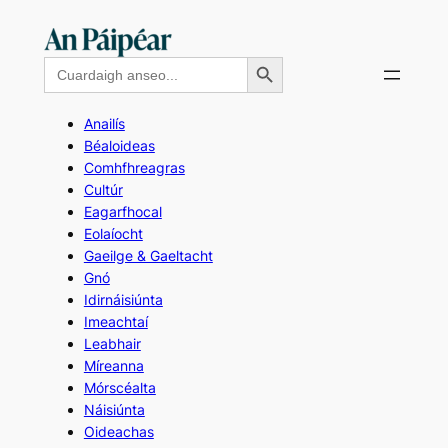
Skip
to
Search Button
Search
content
for:
Anailís
Béaloideas
Comhfhreagras
Cultúr
Eagarfhocal
Eolaíocht
Gaeilge & Gaeltacht
Gnó
Idirnáisiúnta
Imeachtaí
Leabhair
Míreanna
Mórscéalta
Náisiúnta
Oideachas