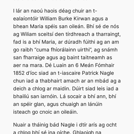
I lár an naoú haois déag chuir an t-
ealaíontóir William Burke Kirwan agus a
bhean Maria spéis san oileán. Bhí sé de nós
ag Wiliam sceitsí den tírdhreach a tharraingt,
fad is a bhí Maria, ar dúradh fúithi ag an am
go raibh “cuma fhíorálainn uirthi”, ag snámh
san fharraige agus ag baint taitneamh as
aer na mara. Dé Luain an 6 Meán Fómhair
1852 d’íoc siad an t-iascaire Patrick Nagle
chun iad a thabhairt amach ar an mbád ag a
deich a chlog ar maidin. Dúirt siad leis iad a
bhailiú san iarnóin. Lá socair a bhí ann, bhí
an spéir glan, agus chuaigh an lánúin
isteach go cnoic an oileáin.
Nuair a tháinig bád Nagle i dtír arís ag ocht
a chlog bhí sé ina oíche. Ghlaoigh na