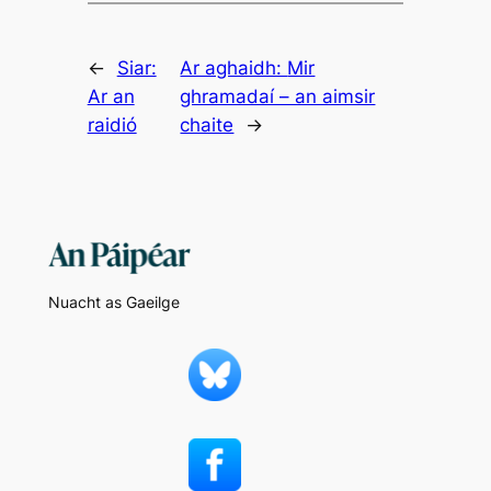
←
Siar:
Ar aghaidh:
Mir
Ar an
ghramadaí – an aimsir
raidió
chaite
→
Nuacht as Gaeilge