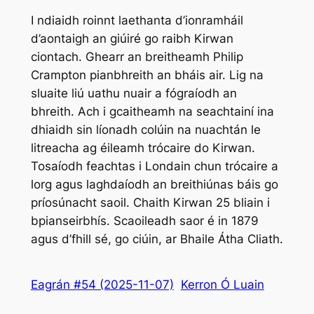
I ndiaidh roinnt laethanta d’ionramháil
d’aontaigh an giúiré go raibh Kirwan
ciontach. Ghearr an breitheamh Philip
Crampton pianbhreith an bháis air. Lig na
sluaite liú uathu nuair a fógraíodh an
bhreith. Ach i gcaitheamh na seachtainí ina
dhiaidh sin líonadh colúin na nuachtán le
litreacha ag éileamh trócaire do Kirwan.
Tosaíodh feachtas i Londain chun trócaire a
lorg agus laghdaíodh an breithiúnas báis go
príosúnacht saoil. Chaith Kirwan 25 bliain i
bpianseirbhís. Scaoileadh saor é in 1879
agus d’fhill sé, go ciúin, ar Bhaile Átha Cliath.
Eagrán #54 (2025-11-07)
Kerron Ó Luain