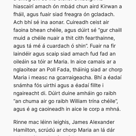
hiascairí amach ón mbád chun aird Kirwan a
fháil, agus fuair siad freagra ón gcladach.
Ach bhí sé ina aonar. Cuireadh ceist air
faoina bhean chéile, agus dúirt sé “gur chaill
muid a chéile nuair a thit cith fearthainne,
agus tá mé á cuardach ó shin”. Fuair na fir
laindéir agus scaip siad amach fud fad an
oileáin sa tóir ar Maria. In aice camais ar a
nglaoitear an Poll Fada, tháinig siad ar chorp
Maria i measc na gcarraigeacha. Bhí a éadaí
snámha fós uirthi agus a éadaí fillte i
ngaireacht di. Dúirt duine amháin go raibh
“an chuma air go raibh William trína chéile”,
agus é ag caoineadh in aice le corp a mhná.
Rinne mac léinn leighis, James Alexander
Hamilton, scrúdú ar chorp Maria an lá dár