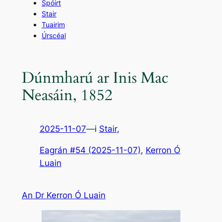
Spóirt
Stair
Tuairim
Úrscéal
Dúnmharú ar Inis Mac
Neasáin, 1852
2025-11-07
—
i
Stair
,
Eagrán #54 (2025-11-07)
, 
Kerron Ó
Luain
An Dr Kerron Ó Luain