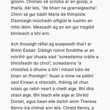
gcionn. Chonaic sé scríoba ar an gcorp, a
tharla, dár leis, “de bharr na gcarraigeacha”.
Chinn sé gur bádh Maria de thimpiste.
D’aontaigh iniúchadh oifigiúil le tuairim an
mhic léinn. Measadh ag an am gur tragóid
bhrónach a bhí ann.
Ach thosaigh ráflaí ag scaipeadh thart ar
Bhinn Éadair. D’áitigh roinnt finnéithe ar an
mórthír gur chuala siad “screadanna cráite a
bhrisfeadh do chroí”, screadanna “a
chloisfeá ó dhuine a bhí i mbaol báis de
bharr an fhoréigin”. Nuair a rinne na póilíní
saol Kirwan a chíoradh, tháinig sé chun
solais go raibh neart á cheilt aige. Bhí dhá
shaol aige. Bhí teach eile aige ar Shráid
Dorset, agus bean eile darbh ainm Theresa
Kenny ina chónaí ann leis. Chreid Kenny, a