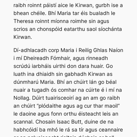
raibh roinnt páistí aice le Kirwan, gurbh ise a
bhean chéile. Bhí Maria tar éis bualadh le
Theresa roinnt míonna roimhe sin agus
scrios an chonspóid eatarthu saol síochánta
Kirwan.
Dí-adhlacadh corp Maria i Reilig Ghlas Naíon
i mí Dheireadh Fómhair, agus rinneadh
scrúdú iarbháis uirthi don dara huair. Go
luath ina dhiaidh sin gabhadh Kirwan as
dúnmharú Maria. Bhí an chúirt lán go béal
nuair a tugadh ós comhar na cúirte é i mí na
Nollag. Dúirt tuairisceoirí ag an am go raibh
an chúirt “plódaithe agus ag cur thar maoil”
le daoine agus fonn orthu éisteacht leis an
scannal. Chosain Isaac Butt, duine de na
habhcóidí ba mhó le rá sa tír agus ceannaire