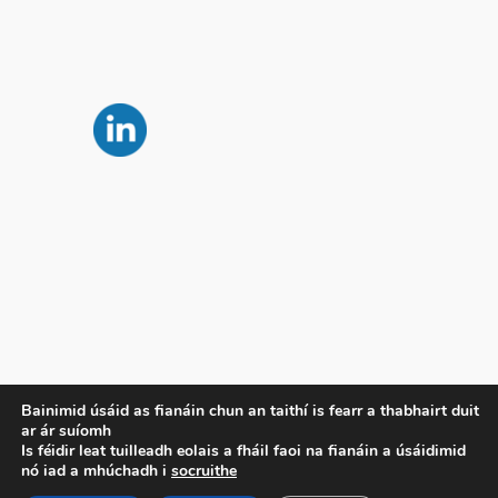
Príobháideachas
Bainimid úsáid as fianáin chun an taithí is fearr a thabhairt duit
ar ár suíomh
Beartas Príobháideachais
Is féidir leat tuilleadh eolais a fháil faoi na fianáin a úsáidimid
Téarmaí agus Coinníollacha
nó iad a mhúchadh i
socruithe
Déan Teagmháil Linn