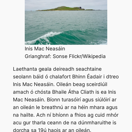
Inis Mac Neasáin
Grianghraf: Sonse Flickr/Wikipedia
Laethanta geala deireadh seachtaine
seolann báid ó chalafort Bhinn Éadair i dtreo
Inis Mac Neasáin. Oileán beag sceirdiúil
amach ó chósta Bhaile Átha Cliath is ea Inis
Mac Neasáin. Bíonn turasóirí agus siúlóirí ar
an oileán le breathnú ar na héin mhara agus
na hailte. Ach ní bhíonn a fhios ag cuid mhór
acu gur tharla ceann de na dúnmharuithe is
dorcha sa 19ú haois ar an oileán.