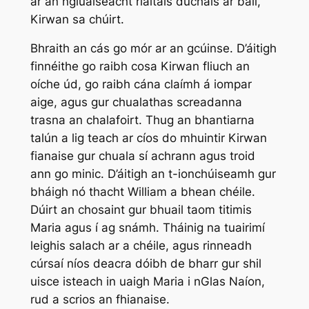
ar an ngluaiseacht rialtais dúchais ar ball,
Kirwan sa chúirt.
Bhraith an cás go mór ar an gcúinse. D’áitigh
finnéithe go raibh cosa Kirwan fliuch an
oíche úd, go raibh cána claímh á iompar
aige, agus gur chualathas screadanna
trasna an chalafoirt. Thug an bhantiarna
talún a lig teach ar cíos do mhuintir Kirwan
fianaise gur chuala sí achrann agus troid
ann go minic. D’áitigh an t-ionchúiseamh gur
bháigh nó thacht William a bhean chéile.
Dúirt an chosaint gur bhuail taom titimis
Maria agus í ag snámh. Tháinig na tuairimí
leighis salach ar a chéile, agus rinneadh
cúrsaí níos deacra dóibh de bharr gur shil
uisce isteach in uaigh Maria i nGlas Naíon,
rud a scrios an fhianaise.