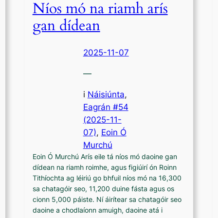
Níos mó na riamh arís
gan dídean
2025-11-07
—
i
Náisiúnta
,
Eagrán #54
(2025-11-
07)
, 
Eoin Ó
Murchú
Eoin Ó Murchú Arís eile tá níos mó daoine gan
dídean na riamh roimhe, agus figiúirí ón Roinn
Tithíochta ag léiriú go bhfuil níos mó na 16,300
sa chatagóir seo, 11,200 duine fásta agus os
cionn 5,000 páiste. Ní áirítear sa chatagóir seo
daoine a chodlaíonn amuigh, daoine atá i