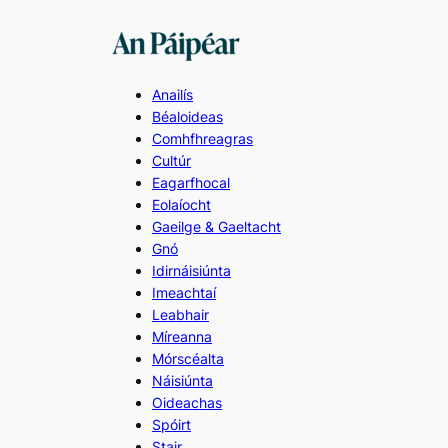
Skip
to
content
Anailís
Béaloideas
Comhfhreagras
Cultúr
Eagarfhocal
Eolaíocht
Gaeilge & Gaeltacht
Gnó
Idirnáisiúnta
Imeachtaí
Leabhair
Míreanna
Mórscéalta
Náisiúnta
Oideachas
Spóirt
Stair