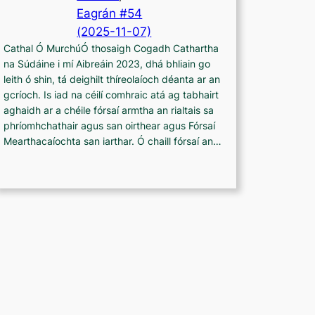
Eagrán #54
(2025-11-07)
Cathal Ó MurchúÓ thosaigh Cogadh Cathartha
na Súdáine i mí Aibreáin 2023, dhá bhliain go
leith ó shin, tá deighilt thíreolaíoch déanta ar an
gcríoch. Is iad na céilí comhraic atá ag tabhairt
aghaidh ar a chéile fórsaí armtha an rialtais sa
phríomhchathair agus san oirthear agus Fórsaí
Mearthacaíochta san iarthar. Ó chaill fórsaí an…