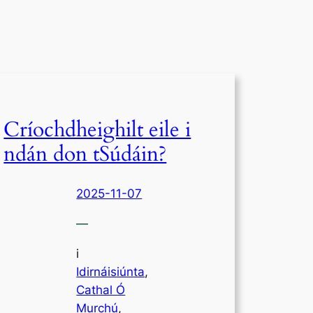
Críochdheighilt eile i
ndán don tSúdáin?
2025-11-07
—
i
Idirnáisiúnta
,
Cathal Ó
Murchú
, 