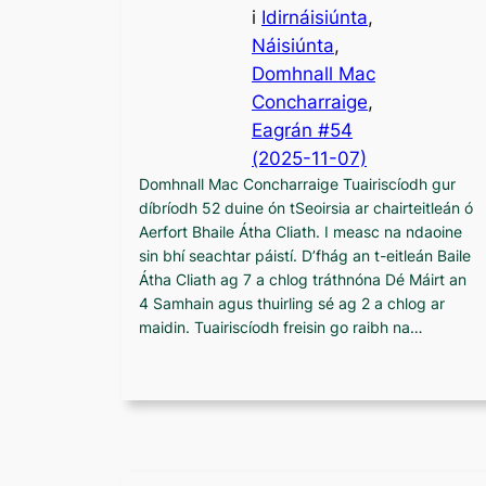
i
Idirnáisiúnta
, 
Náisiúnta
,
Domhnall Mac
Concharraige
, 
Eagrán #54
(2025-11-07)
Domhnall Mac Concharraige Tuairiscíodh gur
díbríodh 52 duine ón tSeoirsia ar chairteitleán ó
Aerfort Bhaile Átha Cliath. I measc na ndaoine
sin bhí seachtar páistí. D’fhág an t-eitleán Baile
Átha Cliath ag 7 a chlog tráthnóna Dé Máirt an
4 Samhain agus thuirling sé ag 2 a chlog ar
maidin. Tuairiscíodh freisin go raibh na…