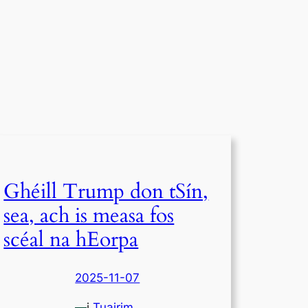
Ghéill Trump don tSín,
sea, ach is measa fos
scéal na hEorpa
2025-11-07
—
i
Tuairim
,