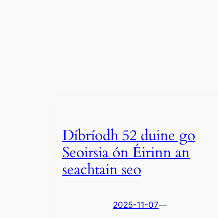
Díbríodh 52 duine go
Seoirsia ón Éirinn an
seachtain seo
2025-11-07
—