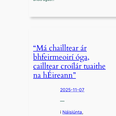
“Má chailltear ár
bhfeirmeoirí óga,
cailltear croílár tuaithe
na hÉireann”
2025-11-07
—
i
Náisiúnta
,