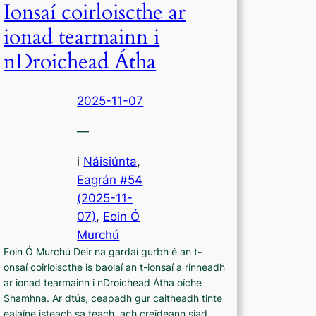
Ionsaí coirloiscthe ar
ionad tearmainn i
nDroichead Átha
2025-11-07
—
i
Náisiúnta
,
Eagrán #54
(2025-11-
07)
, 
Eoin Ó
Murchú
Eoin Ó Murchú Deir na gardaí gurbh é an t-
onsaí coirloiscthe is baolaí an t-ionsaí a rinneadh
ar ionad tearmainn i nDroichead Átha oíche
Shamhna. Ar dtús, ceapadh gur caitheadh tinte
ealaíne isteach sa teach, ach creideann siad