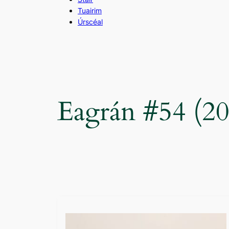
Tuairim
Úrscéal
Eagrán #54 (2