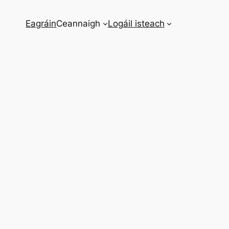
Eagráin
Ceannaigh
Logáil isteach