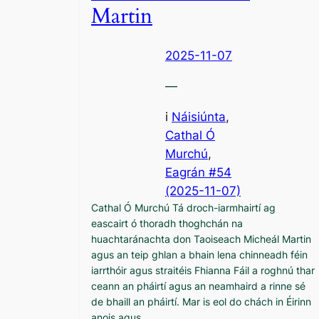
Martin
2025-11-07
—
i
Náisiúnta
,
Cathal Ó
Murchú
, 
Eagrán #54
(2025-11-07)
Cathal Ó Murchú Tá droch-iarmhairtí ag
eascairt ó thoradh thoghchán na
huachtaránachta don Taoiseach Micheál Martin
agus an teip ghlan a bhain lena chinneadh féin
iarrthóir agus straitéis Fhianna Fáil a roghnú thar
ceann an pháirtí agus an neamhaird a rinne sé
de bhaill an pháirtí. Mar is eol do chách in Éirinn
anois agus…