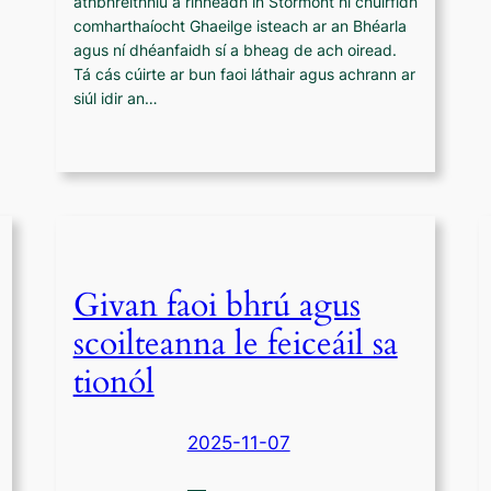
athbhreithniú a rinneadh in Stormont ní chuirfidh
comharthaíocht Ghaeilge isteach ar an Bhéarla
agus ní dhéanfaidh sí a bheag de ach oiread.
Tá cás cúirte ar bun faoi láthair agus achrann ar
siúl idir an…
Givan faoi bhrú agus
scoilteanna le feiceáil sa
tionól
2025-11-07
—