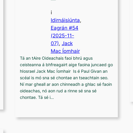
i
Idirnáisiúnta
,
Eagrán #54
(2025-11-
07)
, 
Jack
Mac Íomhair
Tá an tAire Oideachais faoi bhrú agus
ceisteanna á bhfreagairt aige faoina juncaed go
hIosrael Jack Mac Íomhair Is é Paul Givan an
scéal is mó sna sé chontae an tseachtain seo.
Ní mar gheall ar aon chinneadh a ghlac sé faoin
oideachas, nó aon rud a rinne sé sna sé
chontae. Tá sé i…