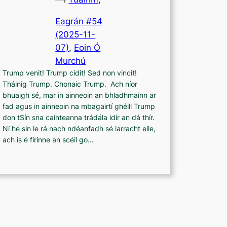
Eagrán #54
(2025-11-
07)
, 
Eoin Ó
Murchú
Trump venit! Trump cidit! Sed non vincit!
Tháinig Trump. Chonaic Trump. Ach níor
bhuaigh sé, mar in ainneoin an bhladhmainn ar
fad agus in ainneoin na mbagairtí ghéill Trump
don tSín sna cainteanna trádála idir an dá thír.
Ní hé sin le rá nach ndéanfadh sé iarracht eile,
ach is é firinne an scéil go…