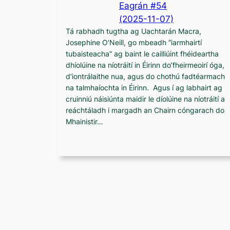
Eagrán #54
(2025-11-07)
Tá rabhadh tugtha ag Uachtarán Macra,
Josephine O’Neill, go mbeadh “iarmhairtí
tubaisteacha” ag baint le cailliúint fhéideartha
dhíolúine na níotráití in Éirinn do’fheirmeoirí óga,
d’iontrálaithe nua, agus do chothú fadtéarmach
na talmhaíochta in Éirinn. Agus í ag labhairt ag
cruinniú náisiúnta maidir le díolúine na níotráití a
reáchtáladh i margadh an Chairn cóngarach do
Mhainistir…