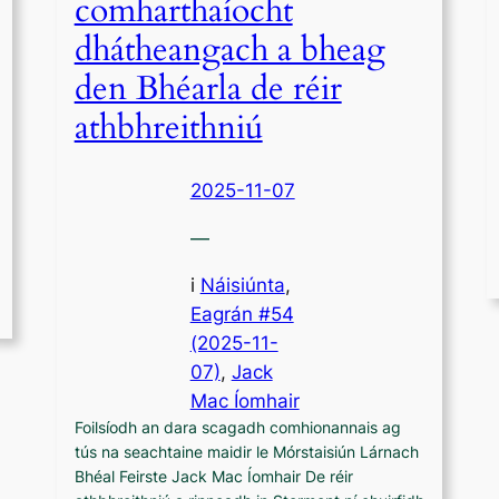
comharthaíocht
dhátheangach a bheag
den Bhéarla de réir
athbhreithniú
2025-11-07
—
i
Náisiúnta
,
Eagrán #54
(2025-11-
07)
, 
Jack
Mac Íomhair
Foilsíodh an dara scagadh comhionannais ag
tús na seachtaine maidir le Mórstaisiún Lárnach
Bhéal Feirste Jack Mac Íomhair De réir