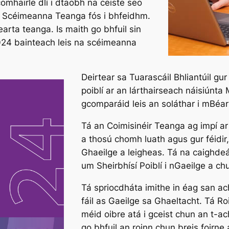
omhairle dlí i dtaobh na ceiste seo
a Scéimeanna Teanga fós i bhfeidhm.
earta teanga. Is maith go bhfuil sin
024 bainteach leis na scéimeanna
Deirtear sa Tuarascáil Bhliantúil gur
poiblí ar an lárthairseach náisiúnta 
gcomparáid leis an soláthar i mBéarla
Tá an Coimisinéir Teanga ag impí a
a thosú chomh luath agus gur féidir,
Ghaeilge a leigheas. Tá na caighdeá
um Sheirbhísí Poiblí i nGaeilge a ch
Tá spriocdháta imithe in éag san ach
fáil as Gaeilge sa Ghaeltacht. Tá Ro
méid oibre atá i gceist chun an t-ac
go bhfuil an roinn chun breis foirne 