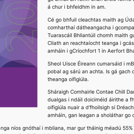
á chur i bhfeidhm in am.
Cé go bhfuil cleachtas maith ag Údar
comharthaí dátheangacha i gcomparáid
Tuarascáil Bhliantúil chomh maith g
Cliath an reachtaíocht teanga i gcá
amháin i gCríochfort 1 in Aerfort Bha
Sheol Uisce Éireann cumarsáid i mBé
pobal ag sárú an achta. Is gá gach 
theanga oifigiúla.
Sháraigh Comhairle Contae Chill Dar
dualgas i ndáil doiciméid áirithe a
oifigiúla nuair a d’fhoilsigh sí Dré
amháin, gan leagan a sholáthar go 
Teanga níos gnóthaí i mbliana, mar gur tháinig méadú 55%