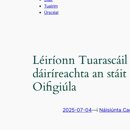
Tuairim
Úrscéal
Léiríonn Tuarascáil
dáiríreachta an stái
Oifigiúla
2025-07-04
—
i
Náisiúnta
,
Ca