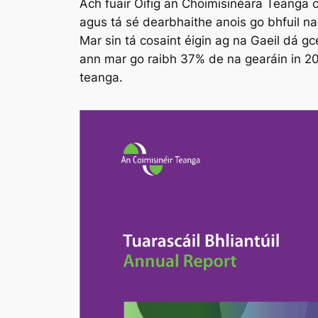
Ach fuair Oifig an Choimisinéara Teanga c
agus tá sé dearbhaithe anois go bhfuil n
Mar sin tá cosaint éigin ag na Gaeil dá gc
ann mar go raibh 37% de na gearáin in 2
teanga.