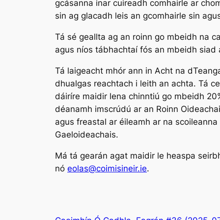
gcásanna inar cuireadh comhairle ar chomh
sin ag glacadh leis an gcomhairle sin agu
Tá sé geallta ag an roinn go mbeidh na c
agus níos tábhachtaí fós an mbeidh siad 
Tá laigeacht mhór ann in Acht na dTeangac
dhualgas reachtach i leith an achta. Tá cei
dáiríre maidir lena chinntiú go mbeidh 20%
déanamh imscrúdú ar an Roinn Oideachais m
agus freastal ar éileamh ar na scoileanna 
Gaeloideachais.
Má tá gearán agat maidir le heaspa seirbh
nó
eolas@coimisineir.ie
.