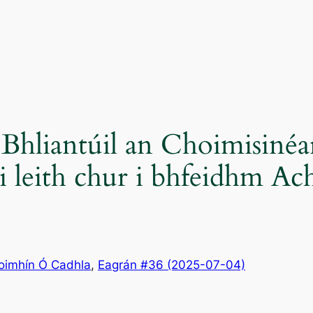
 Bhliantúil an Choimisinéa
t i leith chur i bhfeidhm 
oimhín Ó Cadhla
, 
Eagrán #36 (2025-07-04)