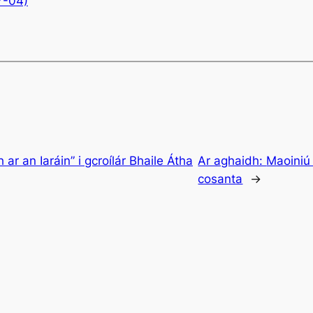
7-04)
 ar an Iaráin” i gcroílár Bhaile Átha
Ar aghaidh:
Maoiniú
cosanta
→