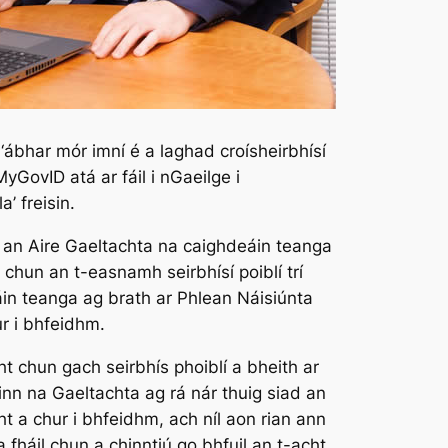
 ‘ábhar mór imní é a laghad croísheirbhísí
MyGovID atá ar fáil i nGaeilge i
’ freisin.
r an Aire Gaeltachta na caighdeáin teanga
 chun an t-easnamh seirbhísí poiblí trí
in teanga ag brath ar Phlean Náisiúnta
ur i bhfeidhm.
t chun gach seirbhís phoiblí a bheith ar
inn na Gaeltachta ag rá nár thuig siad an
ht a chur i bhfeidhm, ach níl aon rian ann
a fháil chun a chinntiú go bhfuil an t-acht