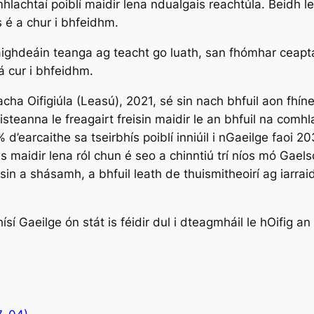
lachtaí poiblí maidir lena ndualgais reachtúla. Beidh le
s é a chur i bhfeidhm.
aighdeáin teanga ag teacht go luath, san fhómhar ceapta
á cur i bhfeidhm.
ha Oifigiúla (Leasú), 2021, sé sin nach bhfuil aon fhín
steanna le freagairt freisin maidir le an bhfuil na comhl
 d’earcaithe sa tseirbhís poiblí inniúil i nGaeilge faoi 
aidir lena ról chun é seo a chinntiú trí níos mó Gaelsc
sin a shásamh, a bhfuil leath de thuismitheoirí ag iarra
ísí Gaeilge ón stát is féidir dul i dteagmháil le hOifig