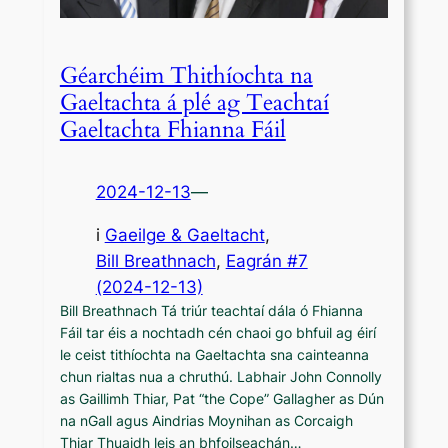
Géarchéim Thithíochta na
Gaeltachta á plé ag Teachtaí
Gaeltachta Fhianna Fáil
2024-12-13
—
i
Gaeilge & Gaeltacht
,
Bill Breathnach
, 
Eagrán #7
(2024-12-13)
Bill Breathnach Tá triúr teachtaí dála ó Fhianna
Fáil tar éis a nochtadh cén chaoi go bhfuil ag éirí
le ceist tithíochta na Gaeltachta sna cainteanna
chun rialtas nua a chruthú. Labhair John Connolly
as Gaillimh Thiar, Pat “the Cope” Gallagher as Dún
na nGall agus Aindrias Moynihan as Corcaigh
Thiar Thuaidh leis an bhfoilseachán…