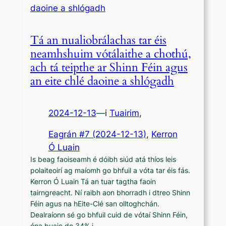
Tá an nualiobrálachas tar éis
neamhshuim vótálaithe a chothú,
ach tá teipthe ar Shinn Féin agus
an eite chlé daoine a shlógadh
2024-12-13
—
i
Tuairim
,
Eagrán #7 (2024-12-13)
, 
Kerron
Ó Luain
Is beag faoiseamh é dóibh siúd atá thíos leis
polaiteoirí ag maíomh go bhfuil a vóta tar éis fás.
Kerron Ó Luain Tá an tuar tagtha faoin
tairngreacht. Ní raibh aon bhorradh i dtreo Shinn
Féin agus na hEite-Clé san olltoghchán.
Dealraíonn sé go bhfuil cuid de vótaí Shinn Féin,
óna buaic de 34% i…