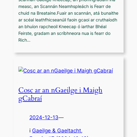
measc, an Scannán Neamhspleách is Fearr de
chuid na Breataine.Fuair an scannán, atá bunaithe
ar scéal leathfhicseanúil faoin gcaoi ar cruthaíodh
an bhuíon rapcheoil Kneecap ó iarthar Bhéal
Feirste, gradam an scríbhneora nua is fearr do
Rich…
Cosc ar an nGaeilge i Maigh
gCabraí
2024-12-13
—
i
Gaeilge & Gaeltacht
,