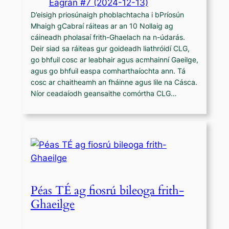
Eagrán #7 (2024-12-13)
D’eisigh priosúnaigh phoblachtacha i bPríosún
Mhaigh gCabraí ráiteas ar an 10 Nollaig ag
cáineadh pholasaí frith-Ghaelach na n-údarás.
Deir siad sa ráiteas gur goideadh liathróidí CLG,
go bhfuil cosc ar leabhair agus acmhainní Gaeilge,
agus go bhfuil easpa comharthaíochta ann. Tá
cosc ar chaitheamh an fháinne agus lile na Cásca.
Níor ceadaíodh geansaithe comórtha CLG…
Péas TÉ ag fiosrú bileoga frith-
Ghaeilge