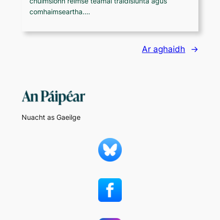
chuimsíonn réimse téamaí traidisiúnta agus
comhaimseartha.…
Ar aghaidh
→
Nuacht as Gaeilge