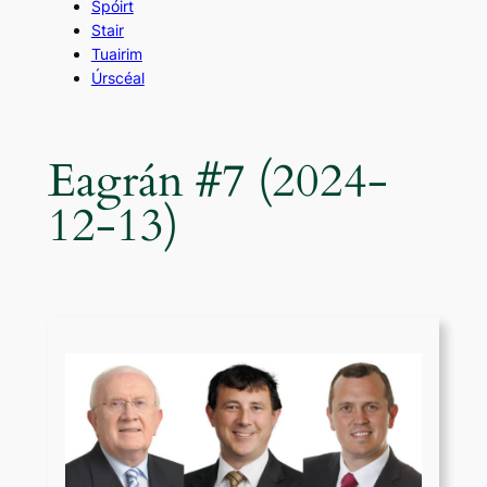
Spóirt
Stair
Tuairim
Úrscéal
Eagrán #7 (2024-
12-13)