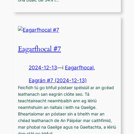
Eagarfhocal #7
2024-12-13
—
i
Eagarfhocal
,
Eagrán #7 (2024-12-13)
Feicfidh tú go bhfuil póstaer spéisiúil ar an gcéad
leathanach san eagrán clóite seo. Tá
teachtaireacht neamhbalbh ann ag léiriú
neamhshuim an rialtais i leith na Gaeilge.
Bheartaíomar an póstaer sin a bheith mar an
chéad leathanach de An Páipéar mar caithfimid,
mar phobal na Gaeilge agus na Gaeltachta, a léiriú
don stát go bhfuil…