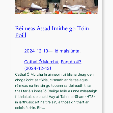
Réimeas Assad Imithe go Tóin
Poill
2024-12-13
—
i
Idirnáisiúnta
,
Cathal Ó Murchú
, 
Eagrán #7
(2024-12-13)
Cathal Ó Murchú In ainneoin trí bliana déag den
chogaíocht sa tSiria, cliseadh ar rialtas agus
réimeas na tíre sin go tobann sa deireadh thiar
thall tar éis ionsaí ó Chúige Idlib a rinne míleataigh
frithrialtais de chuid Hay’at Tahrir al-Sham (HTS)
in iarthuaiscert na tíre sin, a thosaigh thart ar
coicís ó shin. Bhí…