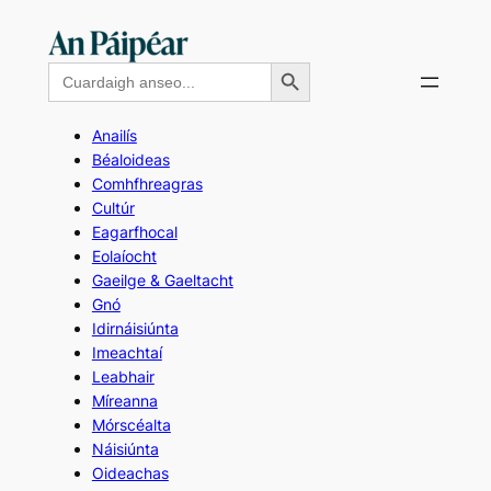
Skip
to
Search Button
Search
content
for:
Anailís
Béaloideas
Comhfhreagras
Cultúr
Eagarfhocal
Eolaíocht
Gaeilge & Gaeltacht
Gnó
Idirnáisiúnta
Imeachtaí
Leabhair
Míreanna
Mórscéalta
Náisiúnta
Oideachas