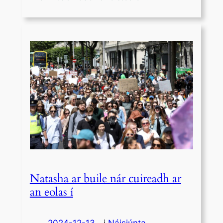
Natasha ar buile nár cuireadh ar
an eolas í
2024-12-13
—
i
Náisiúnta
,