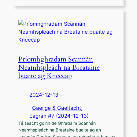
Príomhghradam Scannán
Neamhspleách na Breataine
buaite ag Kneecap
2024-12-13
—
i
Gaeilge & Gaeltacht
,
Eagrán #7 (2024-12-13)
Tá seacht gcinn de Ghradaim Scannán
Neamhspleách na Breataine buaite ag an
scannán Gaeilge Kneecap, an príomhgradam ina