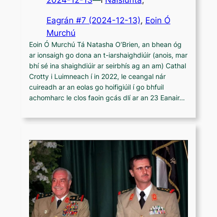
Eagrán #7 (2024-12-13)
, 
Eoin Ó
Murchú
Eoin Ó Murchú Tá Natasha O’Brien, an bhean óg
ar ionsaigh go dona an t-iarshaighdiúir (anois, mar
bhí sé ina shaighdiúir ar seirbhís ag an am) Cathal
Crotty i Luimneach í in 2022, le ceangal nár
cuireadh ar an eolas go hoifigiúil í go bhfuil
achomharc le clos faoin gcás dlí ar an 23 Eanair…