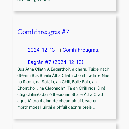
Comhfhreagras #7
2024-12-13
—
i
Comhfhreagras
,
Eagrán #7 (2024-12-13)
Bus Átha Cliath A Eagarthóir, a chara, Tuige nach
dtéann Bus Bhaile Átha Cliath chomh fada le Nás
na Ríogh, na Solláin, an Chill, Baile Eoin, an
Chorrchoill, ná Claonadh? Tá an Chill níos lú ná
cúig chiliméadar ó theorainn Bhaile Átha Cliath
agus tá crobhaing de cheantair uirbeacha
mórthimpeall uirthi a bhfuil daonra breis…