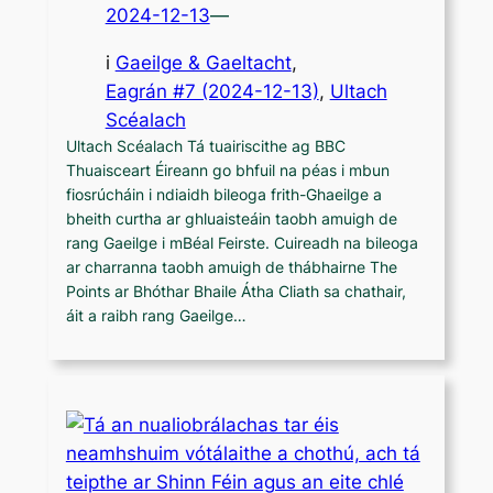
2024-12-13
—
i
Gaeilge & Gaeltacht
,
Eagrán #7 (2024-12-13)
, 
Ultach
Scéalach
Ultach Scéalach Tá tuairiscithe ag BBC
Thuaisceart Éireann go bhfuil na péas i mbun
fiosrúcháin i ndiaidh bileoga frith-Ghaeilge a
bheith curtha ar ghluaisteáin taobh amuigh de
rang Gaeilge i mBéal Feirste. Cuireadh na bileoga
ar charranna taobh amuigh de thábhairne The
Points ar Bhóthar Bhaile Átha Cliath sa chathair,
áit a raibh rang Gaeilge…