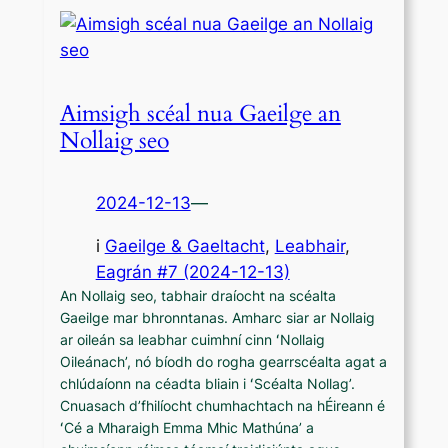
Aimsigh scéal nua Gaeilge an
Nollaig seo
2024-12-13
—
i
Gaeilge & Gaeltacht
, 
Leabhair
,
Eagrán #7 (2024-12-13)
An Nollaig seo, tabhair draíocht na scéalta
Gaeilge mar bhronntanas. Amharc siar ar Nollaig
ar oileán sa leabhar cuimhní cinn ʻNollaig
Oileánach’, nó bíodh do rogha gearrscéalta agat a
chlúdaíonn na céadta bliain i ʻScéalta Nollag’.
Cnuasach d’fhilíocht chumhachtach na hÉireann é
ʻCé a Mharaigh Emma Mhic Mathúna’ a