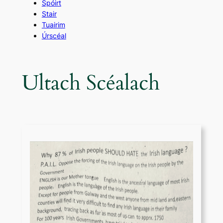
Spóirt
Stair
Tuairim
Úrscéal
Ultach Scéalach