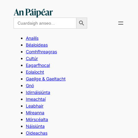
Skip
to
Search Button
Search
content
for:
Anailís
Béaloideas
Comhfhreagras
Cultúr
Eagarfhocal
Eolaíocht
Gaeilge & Gaeltacht
Gnó
Idirnáisiúnta
Imeachtaí
Leabhair
Míreanna
Mórscéalta
Náisiúnta
Oideachas