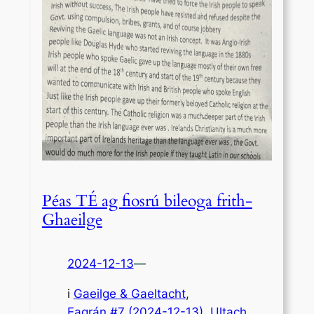
Péas TÉ ag fiosrú bileoga frith-
Ghaeilge
2024-12-13
—
i
Gaeilge & Gaeltacht
,
Eagrán #7 (2024-12-13)
, 
Ultach