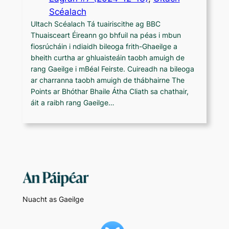
Scéalach
Ultach Scéalach Tá tuairiscithe ag BBC
Thuaisceart Éireann go bhfuil na péas i mbun
fiosrúcháin i ndiaidh bileoga frith-Ghaeilge a
bheith curtha ar ghluaisteáin taobh amuigh de
rang Gaeilge i mBéal Feirste. Cuireadh na bileoga
ar charranna taobh amuigh de thábhairne The
Points ar Bhóthar Bhaile Átha Cliath sa chathair,
áit a raibh rang Gaeilge…
Nuacht as Gaeilge