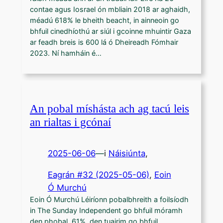
contae agus Iosrael ón mbliain 2018 ar aghaidh,
méadú 618% le bheith beacht, in ainneoin go
bhfuil cinedhíothú ar siúl i gcoinne mhuintir Gaza
ar feadh breis is 600 lá ó Dheireadh Fómhair
2023. Ní hamháin é…
An pobal míshásta ach ag tacú leis
an rialtas i gcónaí
2025-06-06
—
i
Náisiúnta
,
Eagrán #32 (2025-05-06)
, 
Eoin
Ó Murchú
Eoin Ó Murchú Léiríonn pobalbhreith a foilsíodh
in The Sunday Independent go bhfuil móramh
den phobal, 61%, den tuairim go bhfuil