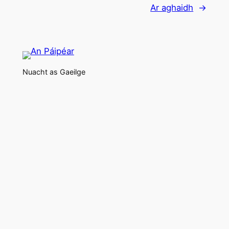
Ar aghaidh
→
Nuacht as Gaeilge