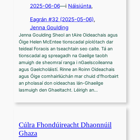
2025-06-06
—
i
Náisiúnta
,
Eagrán #32 (2025-05-06)
, 
Jenna Goulding
Jenna Goulding Sheol an tAire Oideachais agus
Óige Helen McEntee tionscadal píolótach dar
teideal Foraois an tseachtain seo caite. Tá an
tionscadal ag spreagadh na Gaeilge taobh
amuigh de sheomraí ranga i nGaelscoileanna
agus Gaelcholáistí. Rinne an Roinn Oideachais
agus Óige comhairliúchán mar chuid d’fhorbairt
an pholasaí don oideachas lán-Ghaeilge
lasmuigh den Ghaeltacht. Léirigh an…
Cúlra Fhondúireacht Dhaonnúil
Ghaza