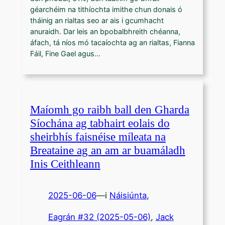
géarchéim na tithíochta imithe chun donais ó
tháinig an rialtas seo ar ais i gcumhacht
anuraidh. Dar leis an bpobalbhreith chéanna,
áfach, tá níos mó tacaíochta ag an rialtas, Fianna
Fáil, Fine Gael agus…
Maíomh go raibh ball den Gharda
Síochána ag tabhairt eolais do
sheirbhís faisnéise míleata na
Breataine ag an am ar buamáladh
Inis Ceithleann
2025-06-06
—
i
Náisiúnta
,
Eagrán #32 (2025-05-06)
, 
Jack