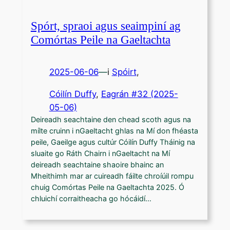
Spórt, spraoi agus seaimpiní ag
Comórtas Peile na Gaeltachta
2025-06-06
—
i
Spóirt
,
Cóilín Duffy
, 
Eagrán #32 (2025-
05-06)
Deireadh seachtaine den chead scoth agus na
mílte cruinn i nGaeltacht ghlas na Mí don fhéasta
peile, Gaeilge agus cultúr Cóilín Duffy Tháinig na
sluaite go Ráth Chairn i nGaeltacht na Mí
deireadh seachtaine shaoire bhainc an
Mheithimh mar ar cuireadh fáilte chroíúil rompu
chuig Comórtas Peile na Gaeltachta 2025. Ó
chluichí corraitheacha go hócáidí…