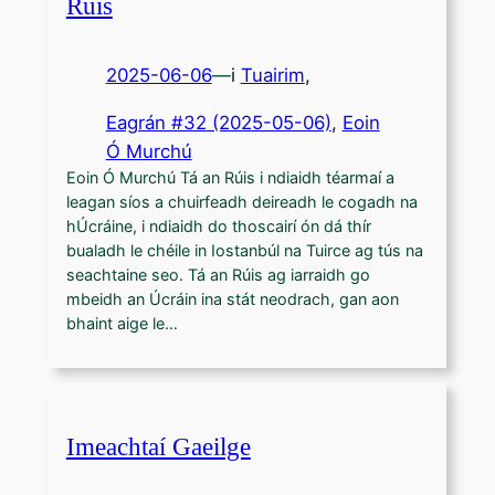
Rúis
2025-06-06
—
i
Tuairim
,
Eagrán #32 (2025-05-06)
, 
Eoin
Ó Murchú
Eoin Ó Murchú Tá an Rúis i ndiaidh téarmaí a
leagan síos a chuirfeadh deireadh le cogadh na
hÚcráine, i ndiaidh do thoscairí ón dá thír
bualadh le chéile in Iostanbúl na Tuirce ag tús na
seachtaine seo. Tá an Rúis ag iarraidh go
mbeidh an Úcráin ina stát neodrach, gan aon
bhaint aige le…
Imeachtaí Gaeilge