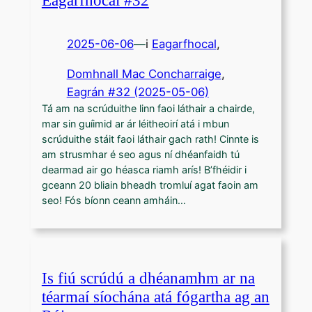
2025-06-06
—
i
Eagarfhocal
,
Domhnall Mac Concharraige
, 
Eagrán #32 (2025-05-06)
Tá am na scrúduithe linn faoi láthair a chairde,
mar sin guíimid ar ár léitheoirí atá i mbun
scrúduithe stáit faoi láthair gach rath! Cinnte is
am strusmhar é seo agus ní dhéanfaidh tú
dearmad air go héasca riamh arís! B’fhéidir i
gceann 20 bliain bheadh tromluí agat faoin am
seo! Fós bíonn ceann amháin…
Is fiú scrúdú a dhéanamhm ar na
téarmaí síochána atá fógartha ag an