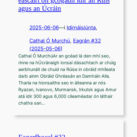
agus an Úcráin
2025-06-06
—
i
Idirnáisiúnta
,
Cathal Ó Murchú
, 
Eagrán #32
(2025-05-06)
Cathal Ó MurchúAr an gcéad lá den mhí seo,
rinne na hÚcránaigh ionsaí dásachtach ar chúig
aerbhunáit de chuid na Rúise in obráid mhíleata
darb ainm Obráid Ghréasán an Damháin Alla.
Tharla na hionsaithe seo in áiteanna ar nós
Ryazan, Ivanovo, Murmansk, Irkutsk agus Amur
atá idir 300 agus 6,000 cileaméadar ón láthair
chatha san…
Eagarfhocal #32