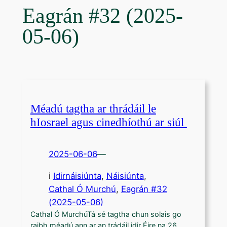
Eagrán #32 (2025-
05-06)
Méadú tagtha ar thrádáil le
hIosrael agus cinedhíothú ar siúl
2025-06-06
—
i
Idirnáisiúnta
, 
Náisiúnta
,
Cathal Ó Murchú
, 
Eagrán #32
(2025-05-06)
Cathal Ó MurchúTá sé tagtha chun solais go
raibh méadú ann ar an trádáil idir Éire na 26