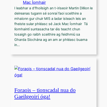
Mac Íomhair
I leabhar a d’fhoilsigh an t-iriseoir Martin Dillion le
deireanas tugann sé sonraí faoi sceithire a
mhaíonn gur chuir MI5 a ladar isteach leis an
fheiste sular phléasc sé Jack Mac Íomhair Tá
líomhaintí suntasacha tar éis teacht chun
tosaigh go raibh sceithire ag feidhmiú sa
Gharda Síochána ag an am ar phléasc buama
in…
Foraois – tionscadal nua do
Gaeilgeoirí óga!