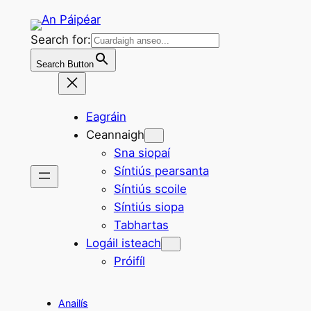
Skip
to
Search for:
content
Search Button
Eagráin
Ceannaigh
Sna siopaí
Síntiús pearsanta
Síntiús scoile
Síntiús siopa
Tabhartas
Logáil isteach
Próifíl
Anailís