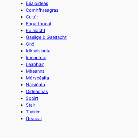
Béaloideas
Comhfhreagras
Cultúr
Eagarfhocal
Eolaíocht
Gaeilge & Gaeltacht
Gnó
Idirnáisiúnta
Imeachtaí
Leabhair
Míreanna
Mórscéalta
Náisiúnta
Oideachas
Spóirt
Stair
Tuairim
Úrscéal