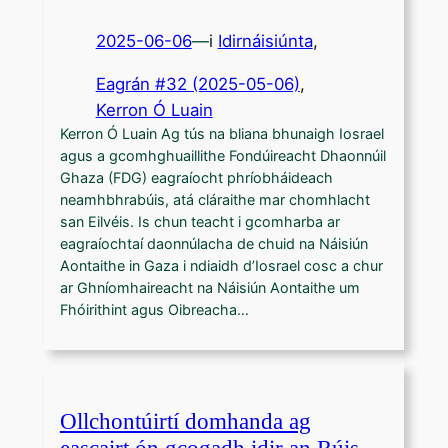
2025-06-06
—
i
Idirnáisiúnta
,
Eagrán #32 (2025-05-06)
, 
Kerron Ó Luain
Kerron Ó Luain Ag tús na bliana bhunaigh Iosrael
agus a gcomhghuaillithe Fondúireacht Dhaonnúil
Ghaza (FDG) eagraíocht phríobháideach
neamhbhrabúis, atá cláraithe mar chomhlacht
san Eilvéis. Is chun teacht i gcomharba ar
eagraíochtaí daonnúlacha de chuid na Náisiún
Aontaithe in Gaza i ndiaidh d’Iosrael cosc a chur
ar Ghníomhaireacht na Náisiún Aontaithe um
Fhóirithint agus Oibreacha…
Ollchontúirtí domhanda ag
eascairt ón gcogadh idir an Rúis