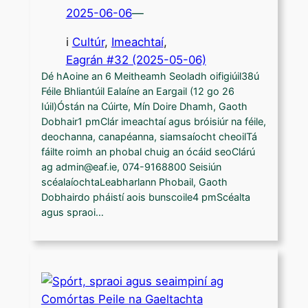
2025-06-06
—
i
Cultúr
, 
Imeachtaí
,
Eagrán #32 (2025-05-06)
Dé hAoine an 6 Meitheamh Seoladh oifigiúil38ú
Féile Bhliantúil Ealaíne an Eargail (12 go 26
Iúil)Óstán na Cúirte, Mín Doire Dhamh, Gaoth
Dobhair1 pmClár imeachtaí agus bróisiúr na féile,
deochanna, canapéanna, siamsaíocht cheoilTá
fáilte roimh an phobal chuig an ócáid seoClárú
ag admin@eaf.ie, 074-9168800 Seisiún
scéalaíochtaLeabharlann Phobail, Gaoth
Dobhairdo pháistí aois bunscoile4 pmScéalta
agus spraoi…