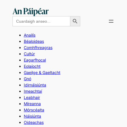
Skip
to
Search Button
Search
content
for:
Anailís
Béaloideas
Comhfhreagras
Cultúr
Eagarfhocal
Eolaíocht
Gaeilge & Gaeltacht
Gnó
Idirnáisiúnta
Imeachtaí
Leabhair
Míreanna
Mórscéalta
Náisiúnta
Oideachas