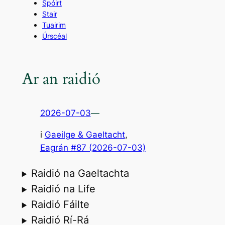
Spóirt
Stair
Tuairim
Úrscéal
Ar an raidió
2026-07-03
—
i
Gaeilge & Gaeltacht
,
Eagrán #87 (2026-07-03)
Raidió na Gaeltachta
Raidió na Life
Raidió Fáilte
Raidió Rí-Rá