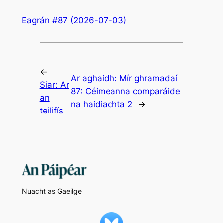
Eagrán #87 (2026-07-03)
←
Ar aghaidh:
Mír ghramadaí
Siar:
Ar
87: Céimeanna comparáide
an
na haidiachta 2
→
teilifís
Nuacht as Gaeilge