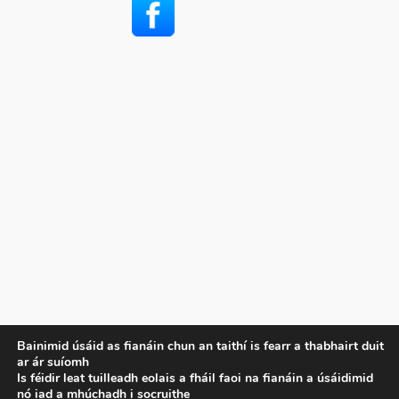
Príobháideachas
Bainimid úsáid as fianáin chun an taithí is fearr a thabhairt duit
ar ár suíomh
Beartas Príobháideachais
Is féidir leat tuilleadh eolais a fháil faoi na fianáin a úsáidimid
Téarmaí agus Coinníollacha
nó iad a mhúchadh i
socruithe