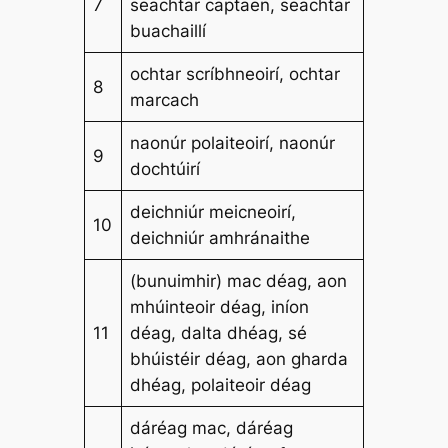
7
seachtar captaen, seachtar
buachaillí
ochtar scríbhneoirí, ochtar
8
marcach
naonúr polaiteoirí, naonúr
9
dochtúirí
deichniúr meicneoirí,
10
deichniúr amhránaithe
(bunuimhir) mac déag, aon
mhúinteoir déag, iníon
11
déag, dalta dhéag, sé
bhúistéir déag, aon gharda
dhéag, polaiteoir déag
dáréag mac, dáréag