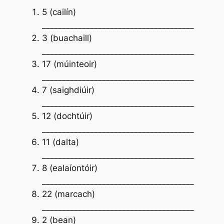
5 (cailín)
______________________________________
3 (buachaill)
______________________________________
17 (múinteoir)
______________________________________
7 (saighdiúir)
______________________________________
12 (dochtúir)
______________________________________
11 (dalta)
______________________________________
8 (ealaíontóir)
______________________________________
22 (marcach)
______________________________________
2 (bean)