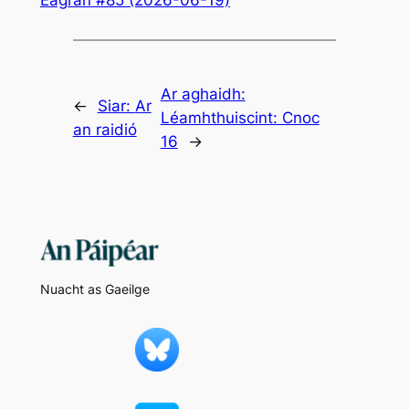
Ar aghaidh:
←
Siar:
Ar
Léamhthuiscint: Cnoc
an raidió
16
→
Nuacht as Gaeilge