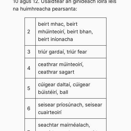
10 agus 12. Úsáidtear an ginideach iolra leis
na huimhreacha pearsanta:
beirt mhac, beirt
2
mhúinteoirí, beirt bhan,
beirt iníonacha
3
triúr gardaí, triúr fear
ceathrar múinteoirí,
4
ceathrar sagart
cúigear daltaí, cúigear
5
búistéirí, ball
seisear príosúnach, seisear
6
cuairteoirí
seachtar mairnéalach,