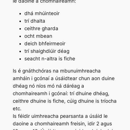
le daoine a chomhaireamh:
dhá mhúinteoir
trí dhalta
ceithre gharda
ocht mbean
deich bhfeirmeoir
trí shaighdiúir déag
seacht n-altra is fiche
Is é gnáthchóras na mbunuimhreacha
amháin i gcónaí a úsáidtear chun aon duine
dhéag nó níos mó ná dáréag a
chomhaireamh i gcónaí: trí dhuine dhéag,
ceithre dhuine is fiche, cúig dhuine is tríocha
etc.
Is féidir uimhreacha pearsanta a úsáid le
daoine a chomhaireamh freisin, idir 2 agus