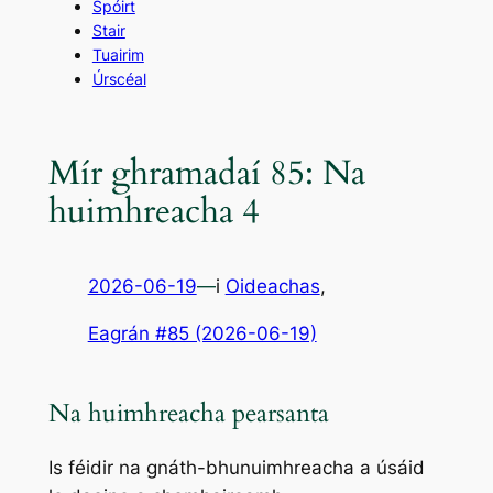
Spóirt
Stair
Tuairim
Úrscéal
Mír ghramadaí 85: Na
huimhreacha 4
2026-06-19
—
i
Oideachas
,
Eagrán #85 (2026-06-19)
Na huimhreacha pearsanta
Is féidir na gnáth-bhunuimhreacha a úsáid