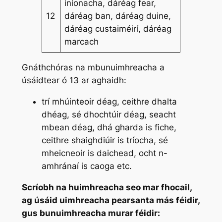
iníonacha, dáréag fear,
12
dáréag ban, dáréag duine,
dáréag custaiméirí, dáréag
marcach
Gnáthchóras na mbunuimhreacha a
úsáidtear ó 13 ar aghaidh:
trí mhúinteoir déag, ceithre dhalta
dhéag, sé dhochtúir déag, seacht
mbean déag, dhá gharda is fiche,
ceithre shaighdiúir is tríocha, sé
mheicneoir is daichead, ocht n-
amhránaí is caoga
etc.
Scríobh na huimhreacha seo mar fhocail,
ag úsáid uimhreacha pearsanta más féidir,
gus bunuimhreacha murar féidir: