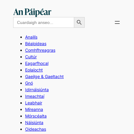
Skip
to
Search Button
Search
content
for:
Anailís
Béaloideas
Comhfhreagras
Cultúr
Eagarfhocal
Eolaíocht
Gaeilge & Gaeltacht
Gnó
Idirnáisiúnta
Imeachtaí
Leabhair
Míreanna
Mórscéalta
Náisiúnta
Oideachas