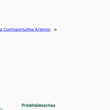
na Comhaontuithe Artemis
→
Príobháideachas