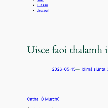
Tuairim
Úrscéal
Uisce faoi thalamh i 
2026-05-15
—
i
Idirnáisiúnta
,
Cathal Ó Murchú