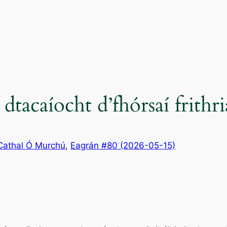
dtacaíocht d’fhórsaí frithria
Cathal Ó Murchú
, 
Eagrán #80 (2026-05-15)