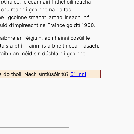
Afraice, le ceannairí frithchoilíneacha i
 chuireann i gcoinne na rialtas
ithe i gcoinne smacht iarchoilíneach, nó
uid d’Impireacht na Fraince go dtí 1960.
bhre an réigiúin, acmhainní cosúil le
tais a bhí in ainm is a bheith ceannasach.
raibh an méid sin dúshláin i gcoinne
e do thoil. Nach síntiúsóir tú?
Bí linn!