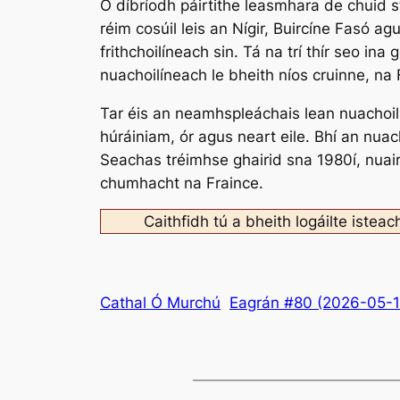
Ó díbríodh páirtithe leasmhara de chuid stá
réim cosúil leis an Nígir, Buircíne Fasó ag
frithchoilíneach sin. Tá na trí thír seo ina
nuachoilíneach le bheith níos cruinne, na
Tar éis an neamhspleáchais lean nuachoil
húráiniam, ór agus neart eile. Bhí an nua
Seachas tréimhse ghairid sna 1980í, nuair
chumhacht na Fraince.
Caithfidh tú a bheith logáilte isteac
Cathal Ó Murchú
Eagrán #80 (2026-05-1