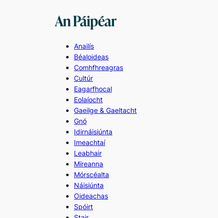
Skip
to
content
Anailís
Béaloideas
Comhfhreagras
Cultúr
Eagarfhocal
Eolaíocht
Gaeilge & Gaeltacht
Gnó
Idirnáisiúnta
Imeachtaí
Leabhair
Míreanna
Mórscéalta
Náisiúnta
Oideachas
Spóirt
Stair