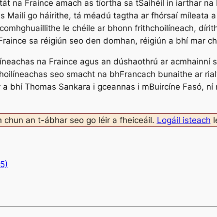
t na Fraince amach as tíortha sa tSaihéil in iarthar na h
us Mailí go háirithe, tá méadú tagtha ar fhórsaí míleata a
 gcomhghuaillithe le chéile ar bhonn frithchoilíneach, dír
 Fraince sa réigiún seo den domhan, réigiún a bhí mar ch
íneachas na Fraince agus an dúshaothrú ar acmhainní sai
choilíneachas seo smacht na bhFrancach bunaithe ar rial
 a bhí Thomas Sankara i gceannas i mBuircíne Fasó, ní 
h chun an t-ábhar seo go léir a fheiceáil.
Logáil isteach
l
5)