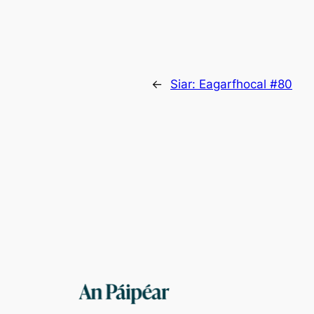
←
Siar:
Eagarfhocal #80