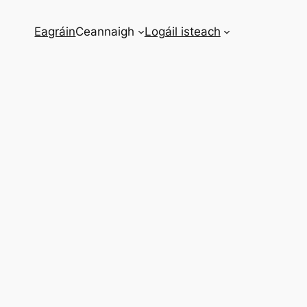
Eagráin
Ceannaigh
Logáil isteach