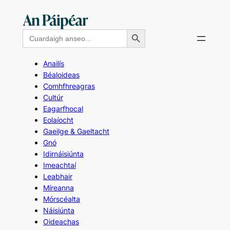
Skip
to
Search Button
Search
content
for:
Anailís
Béaloideas
Comhfhreagras
Cultúr
Eagarfhocal
Eolaíocht
Gaeilge & Gaeltacht
Gnó
Idirnáisiúnta
Imeachtaí
Leabhair
Míreanna
Mórscéalta
Náisiúnta
Oideachas