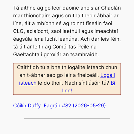
Tá aithne ag go leor daoine anois ar Chaolán
mar thionchaire agus cruthaitheoir ábhair ar
líne, áit a mbíonn sé ag roinnt físeáin faoi
CLG, aclaíocht, saol laethúil agus imeachtaí
éagsúla lena lucht leanúna. Ach dar leis féin,
tá áit ar leith ag Comórtas Peile na
Gaeltachta i gcroílár an tsamhraidh.
Caithfidh tú a bheith logáilte isteach chun
an t-ábhar seo go léir a fheiceáil.
Logáil
isteach
le do thoil. Nach síntiúsóir tú?
Bí
linn!
Cóilín Duffy
Eagrán #82 (2026-05-29)