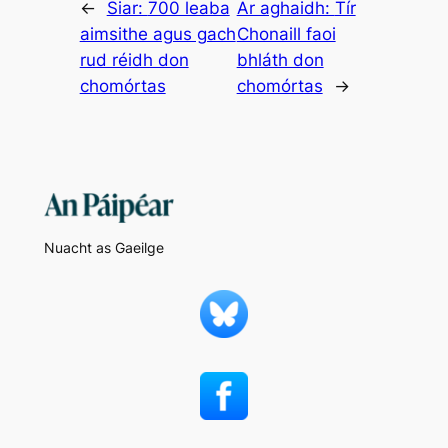
←
Siar:
700 leaba
Ar aghaidh:
Tír
aimsithe agus gach
Chonaill faoi
rud réidh don
bhláth don
chomórtas
chomórtas
→
Nuacht as Gaeilge