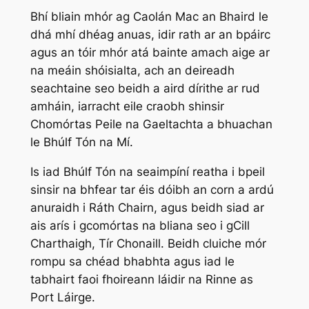
Bhí bliain mhór ag Caolán Mac an Bhaird le
dhá mhí dhéag anuas, idir rath ar an bpáirc
agus an tóir mhór atá bainte amach aige ar
na meáin shóisialta, ach an deireadh
seachtaine seo beidh a aird dírithe ar rud
amháin, iarracht eile craobh shinsir
Chomórtas Peile na Gaeltachta a bhuachan
le Bhúlf Tón na Mí.
Is iad Bhúlf Tón na seaimpíní reatha i bpeil
sinsir na bhfear tar éis dóibh an corn a ardú
anuraidh i Ráth Chairn, agus beidh siad ar
ais arís i gcomórtas na bliana seo i gCill
Charthaigh, Tír Chonaill. Beidh cluiche mór
rompu sa chéad bhabhta agus iad le
tabhairt faoi fhoireann láidir na Rinne as
Port Láirge.