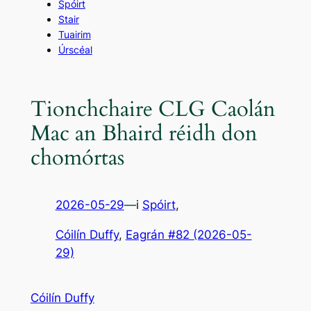
Spóirt
Stair
Tuairim
Úrscéal
Tionchchaire CLG Caolán
Mac an Bhaird réidh don
chomórtas
2026-05-29
—
i
Spóirt
,
Cóilín Duffy
, 
Eagrán #82 (2026-05-
29)
Cóilín Duffy