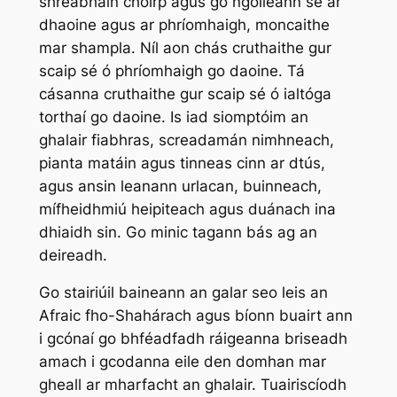
shreabháin choirp agus go ngoileann sé ar
dhaoine agus ar phríomhaigh, moncaithe
mar shampla. Níl aon chás cruthaithe gur
scaip sé ó phríomhaigh go daoine. Tá
cásanna cruthaithe gur scaip sé ó ialtóga
torthaí go daoine. Is iad siomptóim an
ghalair fiabhras, screadamán nimhneach,
pianta matáin agus tinneas cinn ar dtús,
agus ansin leanann urlacan, buinneach,
mífheidhmiú heipiteach agus duánach ina
dhiaidh sin. Go minic tagann bás ag an
deireadh.
Go stairiúil baineann an galar seo leis an
Afraic fho-Shahárach agus bíonn buairt ann
i gcónaí go bhféadfadh ráigeanna briseadh
amach i gcodanna eile den domhan mar
gheall ar mharfacht an ghalair. Tuairiscíodh