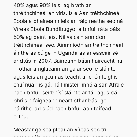
40% agus 90% leis, ag brath ar
thréithchineál an víris. Is é Aan tréithchineál
Ebola a bhaineann leis an ráig reatha seo ná
Víreas Ebola Bundibugyo, a bhfuil ráta báis
50% ag baint leis. Níl vaicsín ann don
tréithchineál seo. Ainmníodh an treithchineál
áirithe as cúige in Uganda as ar eascair sé
ar dtús in 2007. Baineann básmhaireacht na
n-othar a nglacann an galar seo le sláinte
agus leis an gcumas teacht ar chóir leighis
chuí nuair is gá. Tá limistéir mhóra san Afraic
nach bhfuil seirbhísí sláinte ar fáil agus dá
bhrí sin faigheann neart othar bás, go
háirithe iad siúd nach bhfuil aon taifead
orthu.
Meastar go scaiptear an víreas seo trí