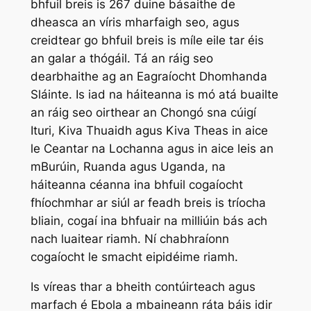
bhfuil breis is 267 duine básaithe de
dheasca an víris mharfaigh seo, agus
creidtear go bhfuil breis is míle eile tar éis
an galar a thógáil. Tá an ráig seo
dearbhaithe ag an Eagraíocht Dhomhanda
Sláinte. Is iad na háiteanna is mó atá buailte
an ráig seo oirthear an Chongó sna cúigí
Ituri, Kiva Thuaidh agus Kiva Theas in aice
le Ceantar na Lochanna agus in aice leis an
mBurúin, Ruanda agus Uganda, na
háiteanna céanna ina bhfuil cogaíocht
fhíochmhar ar siúl ar feadh breis is tríocha
bliain, cogaí ina bhfuair na milliúin bás ach
nach luaitear riamh. Ní chabhraíonn
cogaíocht le smacht eipidéime riamh.
Is víreas thar a bheith contúirteach agus
marfach é Ebola a mbaineann ráta báis idir