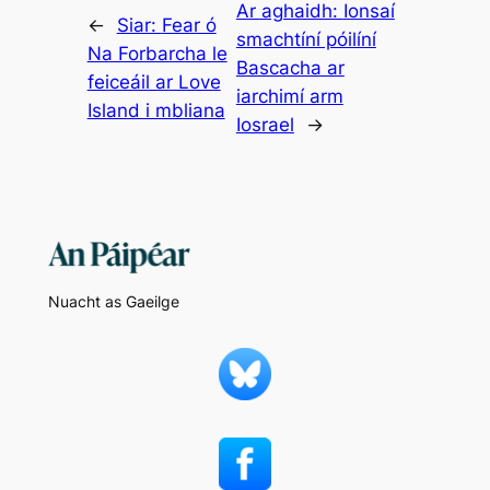
Ar aghaidh:
Ionsaí
←
Siar:
Fear ó
smachtíní póilíní
Na Forbarcha le
Bascacha ar
feiceáil ar Love
iarchimí arm
Island i mbliana
Iosrael
→
Nuacht as Gaeilge