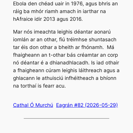
Ebola den chéad uair in 1976, agus bhris an
ráig ba mhór riamh amach in iarthar na
hAfraice idir 2013 agus 2016.
Mar nós imeachta leighis déantar aonarú
iomlán ar an othar, fiú tréimhse shuntasach
tar éis don othar a bheith ar fhónamh. Má
fhaigheann an t-othar bás créamtar an corp
nó déantar é a dhianadhlacadh. Is iad othair
a fhaigheann cúram leighis láithreach agus a
ghlacann le athuisciú infhéitheach a bhíonn
na torthaí is fearr acu.
Cathal Ó Murchú
Eagrán #82 (2026-05-29)