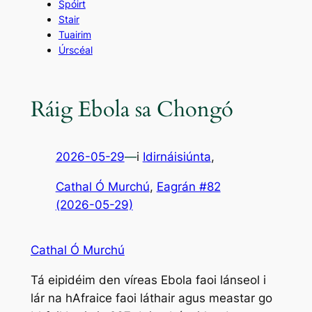
Spóirt
Stair
Tuairim
Úrscéal
Ráig Ebola sa Chongó
2026-05-29
—
i
Idirnáisiúnta
,
Cathal Ó Murchú
, 
Eagrán #82
(2026-05-29)
Cathal Ó Murchú
Tá eipidéim den víreas Ebola faoi lánseol i
lár na hAfraice faoi láthair agus meastar go