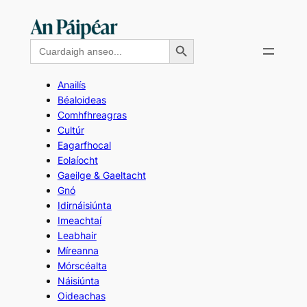
Skip
to
Search Button
Search
content
for:
Anailís
Béaloideas
Comhfhreagras
Cultúr
Eagarfhocal
Eolaíocht
Gaeilge & Gaeltacht
Gnó
Idirnáisiúnta
Imeachtaí
Leabhair
Míreanna
Mórscéalta
Náisiúnta
Oideachas