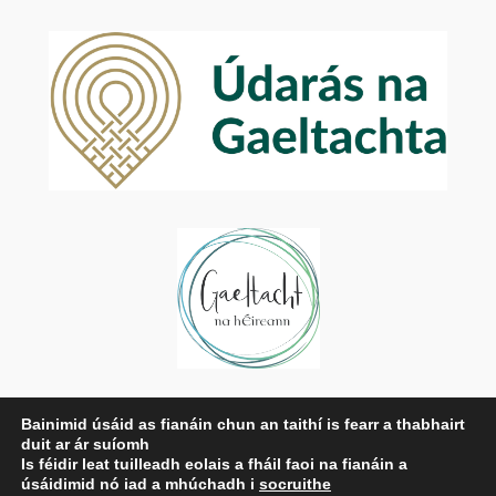
Príobháideachas
Bainimid úsáid as fianáin chun an taithí is fearr a thabhairt
duit ar ár suíomh
Beartas Príobháideachais
Is féidir leat tuilleadh eolais a fháil faoi na fianáin a
Téarmaí agus Coinníollacha
úsáidimid nó iad a mhúchadh i
socruithe