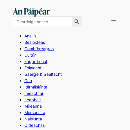
Skip
to
Search Button
Search
content
for:
Anailís
Béaloideas
Comhfhreagras
Cultúr
Eagarfhocal
Eolaíocht
Gaeilge & Gaeltacht
Gnó
Idirnáisiúnta
Imeachtaí
Leabhair
Míreanna
Mórscéalta
Náisiúnta
Oideachas