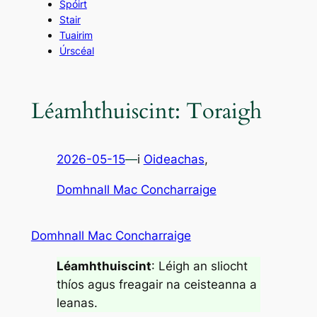
Spóirt
Stair
Tuairim
Úrscéal
Léamhthuiscint: Toraigh
2026-05-15
—
i
Oideachas
,
Domhnall Mac Concharraige
Domhnall Mac Concharraige
Léamhthuiscint
: Léigh an sliocht
thíos agus freagair na ceisteanna a
leanas.