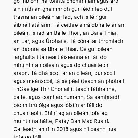
go mbíonn na tonnta chomh fiáin agus ard
sin i rith an gheimhridh gur féidir leo dul
trasna an oileáin ar fad, ach is léir gur
áibhéil atá ann. Tá ceithre shráidbhaile ar an
oileán, is iad an Baile Thoir, an Baile Thiar,
an Lár, agus Úrbhaile. Tá cónaí ar thromlach
an daonra sa Bhaile Thiar. Cé gur oileán
iarghulta í tá neart áiseanna ar fáil do
mhuintir an oileáin agus do chuairteoirí
araon. Tá dhá scoil ar an oileán, bunscoil
agus meánscoil, tá séipéal (teach an phobail
i nGaeilge Thír Chonaill), teach tábhairne,
caifé, agus comharchumann. Sa samhraidh
bíonn brú óige agus lóistín ar fáil do
chuairteoirí. Bhí rí ag an oileán tofa ag
muintir na háite, Patsy Dan Mac Ruairí.
Cailleadh an rí in 2018 agus níl ceann nua
tofa go fóill.