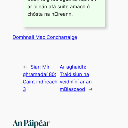
ar oileán atá suite amach ó
chósta na hÉireann.
Domhnall Mac Concharraige
←
Siar:
Mír
Ar aghaidh:
ghramadaí 80:
Traidisiún na
Caint indíreach
veidhlíní ar an
3
mBlascaod
→