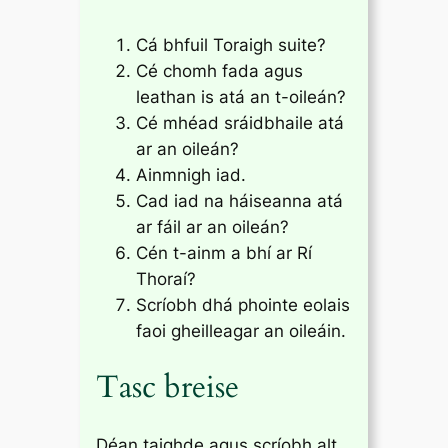
Cá bhfuil Toraigh suite?
Cé chomh fada agus
leathan is atá an t-oileán?
Cé mhéad sráidbhaile atá
ar an oileán?
Ainmnigh iad.
Cad iad na háiseanna atá
ar fáil ar an oileán?
Cén t-ainm a bhí ar Rí
Thoraí?
Scríobh dhá phointe eolais
faoi gheilleagar an oileáin.
Tasc breise
Déan taighde agus scríobh alt