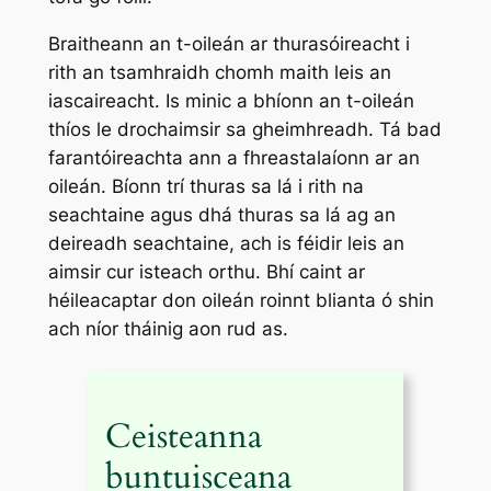
Braitheann an t-oileán ar thurasóireacht i
rith an tsamhraidh chomh maith leis an
iascaireacht. Is minic a bhíonn an t-oileán
thíos le drochaimsir sa gheimhreadh. Tá bad
farantóireachta ann a fhreastalaíonn ar an
oileán. Bíonn trí thuras sa lá i rith na
seachtaine agus dhá thuras sa lá ag an
deireadh seachtaine, ach is féidir leis an
aimsir cur isteach orthu. Bhí caint ar
héileacaptar don oileán roinnt blianta ó shin
ach níor tháinig aon rud as.
Ceisteanna
buntuisceana