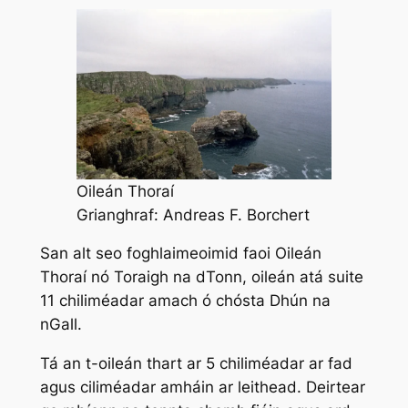
Oileán Thoraí
Grianghraf: Andreas F. Borchert
San alt seo foghlaimeoimid faoi Oileán
Thoraí nó Toraigh na dTonn, oileán atá suite
11 chiliméadar amach ó chósta Dhún na
nGall.
Tá an t-oileán thart ar 5 chiliméadar ar fad
agus ciliméadar amháin ar leithead. Deirtear