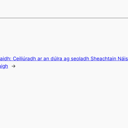
haidh:
Ceiliúradh ar an dúlra ag seoladh Sheachtain Náis
aigh
→