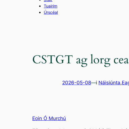
Tuairim
Úrscéal
CSTGT ag lorg cear
2026-05-08
—
i
Náisiúnta
,
Ea
Eoin Ó Murchú