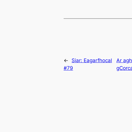
←
Siar:
Eagarfhocal
Ar ag
#79
gCorc