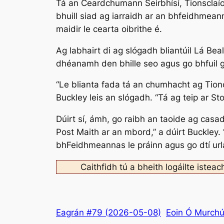
Tá an Ceardchumann Seirbhísí, Tionsclaíoch
bhuill siad ag iarraidh ar an bhfeidhmean
maidir le cearta oibrithe é.
Ag labhairt di ag slógadh bliantúil Lá Bea
dhéanamh den bhille seo agus go bhfuil g
“Le blianta fada tá an chumhacht ag Tionól
Buckley leis an slógadh. “Tá ag teip ar S
Dúirt sí, ámh, go raibh an taoide ag casad
Post Maith ar an mbord,” a dúirt Buckley. 
bhFeidhmeannas le práinn agus go dtí urlá
Caithfidh tú a bheith logáilte isteac
Eagrán #79 (2026-05-08)
Eoin Ó Murch