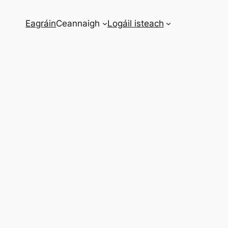
Eagráin
Ceannaigh
Logáil isteach