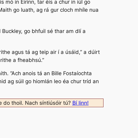
ó in Éirinn, tar éis a chur in iúl go
aith go luath, ag rá gur cloch mhíle nua
 Buckley, go bhfuil sé thar am dlí a
e agus tá ag teip air í a úsáid,” a dúirt
rithe a fheabhsú.”
th. “Ach anois tá an Bille Fostaíochta
id ag súil go hiomlán leo éa chur tríd an
e do thoil. Nach síntiúsóir tú?
Bí linn!