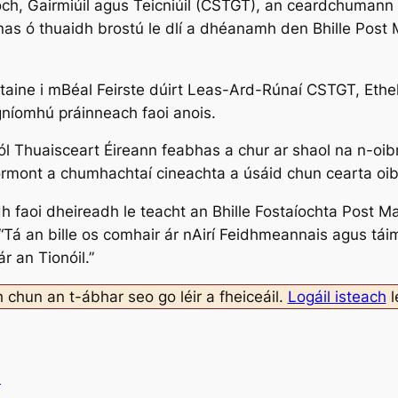
, Gairmiúil agus Teicniúil (CSTGT), an ceardchumann is m
nas ó thuaidh brostú le dlí a dhéanamh den Bhille Post M
ltaine i mBéal Feirste dúirt Leas-Ard-Rúnaí CSTGT, Ethel
níomhú práinneach faoi anois.
 Thuaisceart Éireann feabhas a chur ar shaol na n-oibrith
tormont a chumhachtaí cineachta a úsáid chun cearta oib
h faoi dheireadh le teacht an Bhille Fostaíochta Post Mai
“Tá an bille os comhair ár nAirí Feidhmeannais agus táim
r an Tionóil.”
h chun an t-ábhar seo go léir a fheiceáil.
Logáil isteach
l
ú