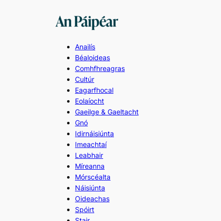
Skip
to
content
Anailís
Béaloideas
Comhfhreagras
Cultúr
Eagarfhocal
Eolaíocht
Gaeilge & Gaeltacht
Gnó
Idirnáisiúnta
Imeachtaí
Leabhair
Míreanna
Mórscéalta
Náisiúnta
Oideachas
Spóirt
Stair