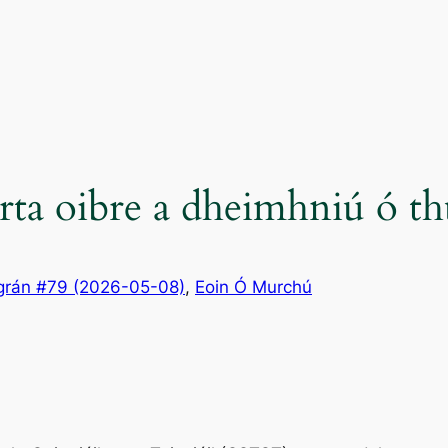
ta oibre a dheimhniú ó th
grán #79 (2026-05-08)
, 
Eoin Ó Murchú