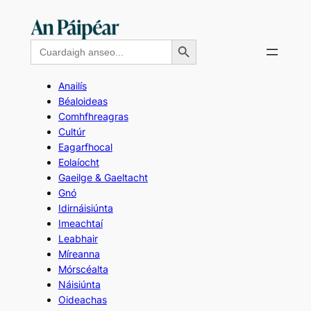
Skip
to
Search Button
Search
content
for:
Anailís
Béaloideas
Comhfhreagras
Cultúr
Eagarfhocal
Eolaíocht
Gaeilge & Gaeltacht
Gnó
Idirnáisiúnta
Imeachtaí
Leabhair
Míreanna
Mórscéalta
Náisiúnta
Oideachas