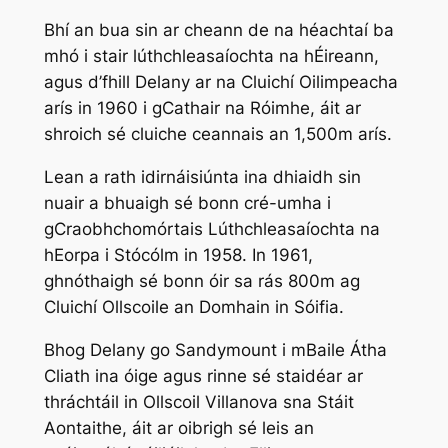
Bhí an bua sin ar cheann de na héachtaí ba
mhó i stair lúthchleasaíochta na hÉireann,
agus d’fhill Delany ar na Cluichí Oilimpeacha
arís in 1960 i gCathair na Róimhe, áit ar
shroich sé cluiche ceannais an 1,500m arís.
Lean a rath idirnáisiúnta ina dhiaidh sin
nuair a bhuaigh sé bonn cré-umha i
gCraobhchomórtais Lúthchleasaíochta na
hEorpa i Stócólm in 1958. In 1961,
ghnóthaigh sé bonn óir sa rás 800m ag
Cluichí Ollscoile an Domhain in Sóifia.
Bhog Delany go Sandymount i mBaile Átha
Cliath ina óige agus rinne sé staidéar ar
thráchtáil in Ollscoil Villanova sna Stáit
Aontaithe, áit ar oibrigh sé leis an