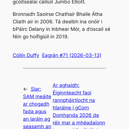
gcóitseálaí cáiliúil Jumbo Elliott.
Bronnadh Saoirse Chathair Bhaile Átha
Cliath air in 2006. Tá dealbh ina onóir i
bPáirc Delany in Inbhear Mór, a d’oscail sé
féin go hoifigiúil in 2019.
Cóilín Duffy
Eagrán #71 (2026-03-13)
Ar aghaidh:
←
Siar:
Éiginnteacht faoi
SAM meáite
rannpháirtíocht na
ar chogadh
hIaráine i gCorn
fada agus
Domhanda 2026 de
an Iaráin ag
réir mar a mhéadaíonn
seasamh an