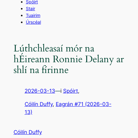
Spóirt
Stair
Tuairim
Úrscéal
Lúthchleasaí mór na
hÉireann Ronnie Delany ar
shlí na fírinne
2026-03-13
—
i
Spóirt
,
Cóilín Duffy
, 
Eagrán #71 (2026-03-
13)
Cóilín Duffy