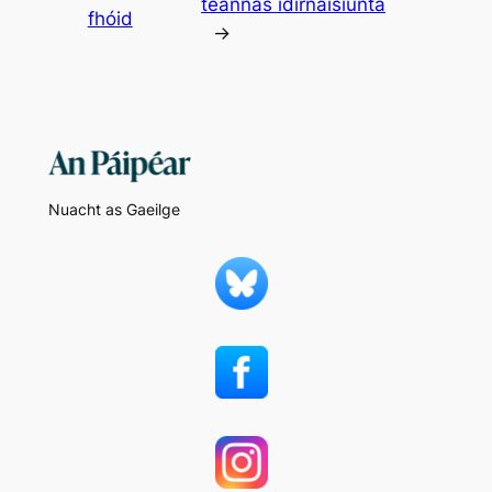
teannas idirnáisiúnta
fhóid
→
Nuacht as Gaeilge