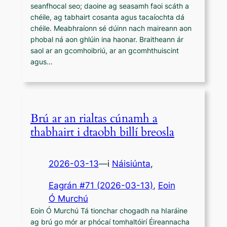
seanfhocal seo; daoine ag seasamh faoi scáth a
chéile, ag tabhairt cosanta agus tacaíochta dá
chéile. Meabhraíonn sé dúinn nach maireann aon
phobal ná aon ghlúin ina haonar. Braitheann ár
saol ar an gcomhoibriú, ar an gcomhthuiscint
agus…
Brú ar an rialtas cúnamh a
thabhairt i dtaobh billí breosla
2026-03-13
—
i
Náisiúnta
,
Eagrán #71 (2026-03-13)
, 
Eoin
Ó Murchú
Eoin Ó Murchú Tá tionchar chogadh na hIaráine
ag brú go mór ar phócaí tomhaltóirí Éireannacha