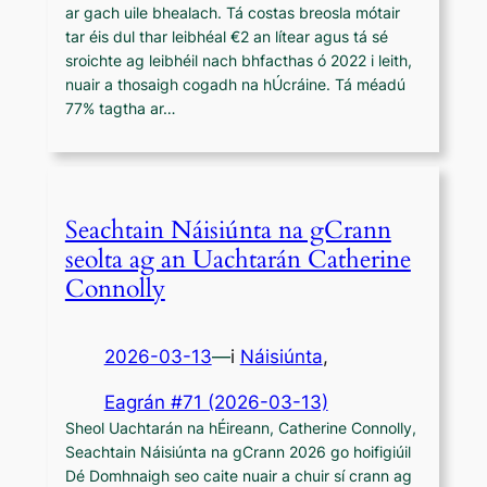
ar gach uile bhealach. Tá costas breosla mótair
tar éis dul thar leibhéal €2 an lítear agus tá sé
sroichte ag leibhéil nach bhfacthas ó 2022 i leith,
nuair a thosaigh cogadh na hÚcráine. Tá méadú
77% tagtha ar…
Seachtain Náisiúnta na gCrann
seolta ag an Uachtarán Catherine
Connolly
2026-03-13
—
i
Náisiúnta
,
Eagrán #71 (2026-03-13)
Sheol Uachtarán na hÉireann, Catherine Connolly,
Seachtain Náisiúnta na gCrann 2026 go hoifigiúil
Dé Domhnaigh seo caite nuair a chuir sí crann ag