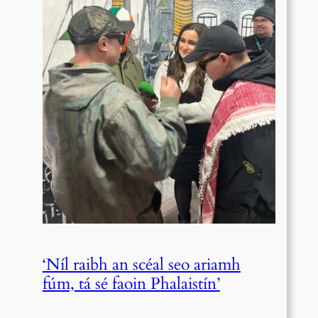
‘Níl raibh an scéal seo ariamh
fúm, tá sé faoin Phalaistín’