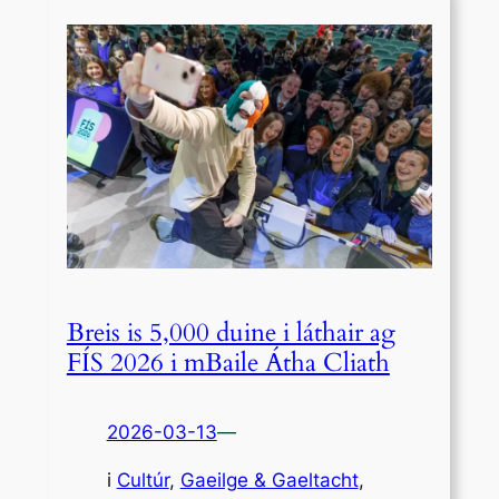
Breis is 5,000 duine i láthair ag
FÍS 2026 i mBaile Átha Cliath
2026-03-13
—
i
Cultúr
, 
Gaeilge & Gaeltacht
,