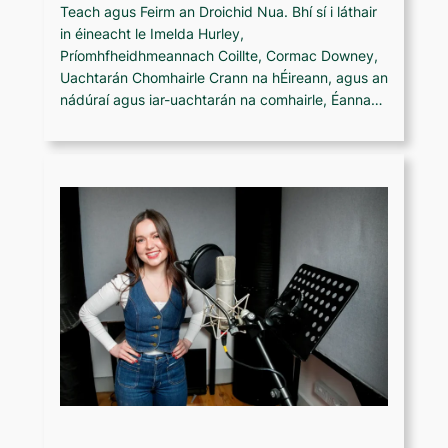
Teach agus Feirm an Droichid Nua. Bhí sí i láthair
in éineacht le Imelda Hurley,
Príomhfheidhmeannach Coillte, Cormac Downey,
Uachtarán Chomhairle Crann na hÉireann, agus an
nádúraí agus iar-uachtarán na comhairle, Éanna…