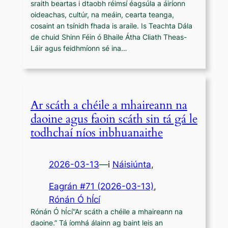
sraith beartas i dtaobh réimsí éagsúla a áiríonn
oideachas, cultúr, na meáin, cearta teanga,
cosaint an tsínidh fhada is araile. Is Teachta Dála
de chuid Shinn Féin ó Bhaile Átha Cliath Theas-
Láir agus feidhmíonn sé ina…
Ar scáth a chéile a mhaireann na
daoine agus faoin scáth sin tá gá le
todhchaí níos inbhuanaithe
2026-03-13
—
i
Náisiúnta
,
Eagrán #71 (2026-03-13)
, 
Rónán Ó hÍcí
Rónán Ó hÍcí“Ar scáth a chéile a mhaireann na
daoine.” Tá íomhá álainn ag baint leis an