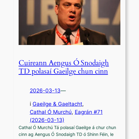
Cuireann Aengus Ó Snodaigh
TD polasaí Gaeilge chun cinn
2026-03-13
—
i
Gaeilge & Gaeltacht
,
Cathal Ó Murchú
, 
Eagrán #71
(2026-03-13)
Cathal Ó Murchú Tá polasaí Gaeilge á chur chun
cinn ag Aengus Ó Snodaigh TD ó Shinn Féin, le