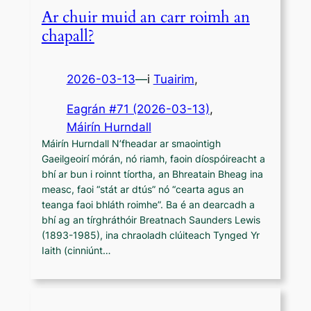
Ar chuir muid an carr roimh an
chapall?
2026-03-13
—
i
Tuairim
,
Eagrán #71 (2026-03-13)
, 
Máirín Hurndall
Máirín Hurndall N’fheadar ar smaointigh
Gaeilgeoirí mórán, nó riamh, faoin díospóireacht a
bhí ar bun i roinnt tíortha, an Bhreatain Bheag ina
measc, faoi “stát ar dtús” nó “cearta agus an
teanga faoi bhláth roimhe”. Ba é an dearcadh a
bhí ag an tírghráthóir Breatnach Saunders Lewis
(1893-1985), ina chraoladh clúiteach Tynged Yr
Iaith (cinniúnt…