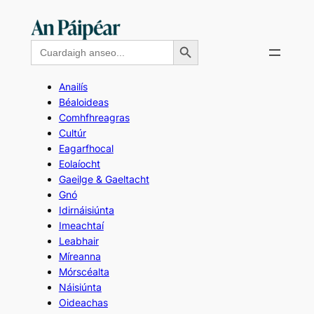
Skip
to
Search Button
Search
content
for:
Anailís
Béaloideas
Comhfhreagras
Cultúr
Eagarfhocal
Eolaíocht
Gaeilge & Gaeltacht
Gnó
Idirnáisiúnta
Imeachtaí
Leabhair
Míreanna
Mórscéalta
Náisiúnta
Oideachas