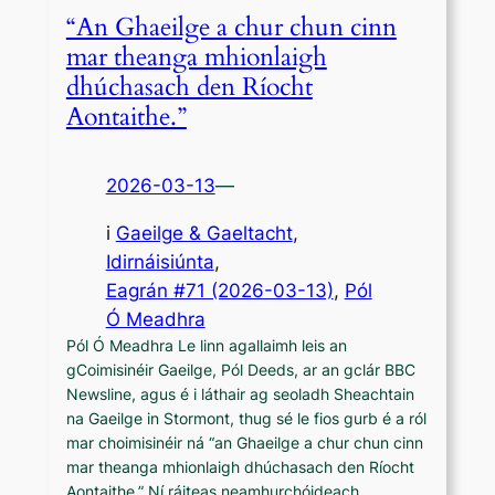
“An Ghaeilge a chur chun cinn
mar theanga mhionlaigh
dhúchasach den Ríocht
Aontaithe.”
2026-03-13
—
i
Gaeilge & Gaeltacht
, 
Idirnáisiúnta
,
Eagrán #71 (2026-03-13)
, 
Pól
Ó Meadhra
Pól Ó Meadhra Le linn agallaimh leis an
gCoimisinéir Gaeilge, Pól Deeds, ar an gclár BBC
Newsline, agus é i láthair ag seoladh Sheachtain
na Gaeilge in Stormont, thug sé le fios gurb é a ról
mar choimisinéir ná “an Ghaeilge a chur chun cinn
mar theanga mhionlaigh dhúchasach den Ríocht
Aontaithe.” Ní ráiteas neamhurchóideach…