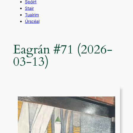
Spóirt
Stair
Tuairim
Úrscéal
Eagrán #71 (2026-
03-13)