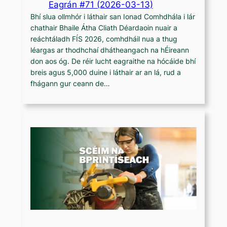
Eagrán #71 (2026-03-13)
Bhí slua ollmhór i láthair san Ionad Comhdhála i lár
chathair Bhaile Átha Cliath Déardaoin nuair a
reáchtáladh FÍS 2026, comhdháil nua a thug
léargas ar thodhchaí dhátheangach na hÉireann
don aos óg. De réir lucht eagraithe na hócáide bhí
breis agus 5,000 duine i láthair ar an lá, rud a
fhágann gur ceann de…