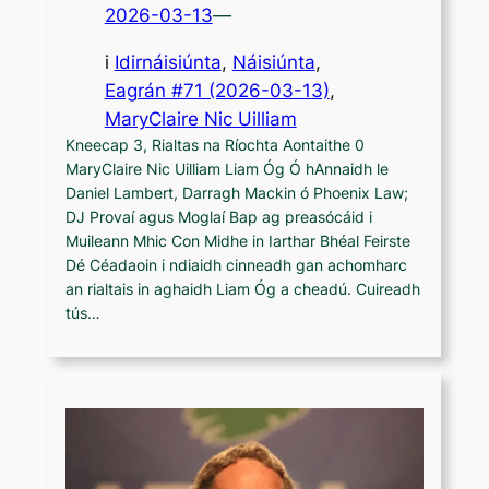
2026-03-13
—
i
Idirnáisiúnta
, 
Náisiúnta
,
Eagrán #71 (2026-03-13)
, 
MaryClaire Nic Uilliam
Kneecap 3, Rialtas na Ríochta Aontaithe 0
MaryClaire Nic Uilliam Liam Óg Ó hAnnaidh le
Daniel Lambert, Darragh Mackin ó Phoenix Law;
DJ Provaí agus Moglaí Bap ag preasócáid i
Muileann Mhic Con Midhe in Iarthar Bhéal Feirste
Dé Céadaoin i ndiaidh cinneadh gan achomharc
an rialtais in aghaidh Liam Óg a cheadú. Cuireadh
tús…