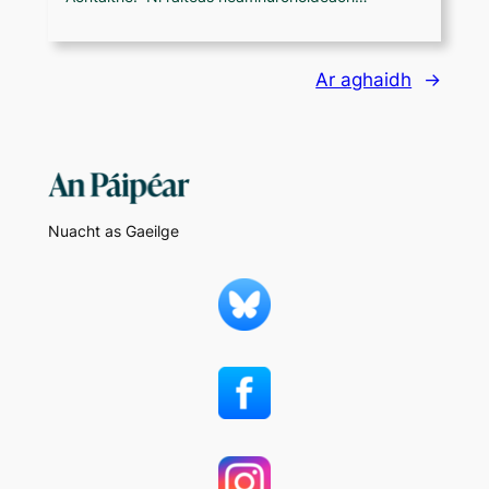
Ar aghaidh
→
Nuacht as Gaeilge