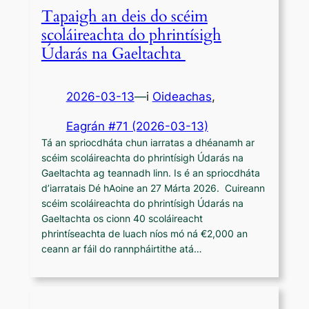
Tapaigh an deis do scéim
scoláireachta do phrintísigh
Údarás na Gaeltachta
2026-03-13
—
i
Oideachas
,
Eagrán #71 (2026-03-13)
Tá an spriocdháta chun iarratas a dhéanamh ar
scéim scoláireachta do phrintísigh Údarás na
Gaeltachta ag teannadh linn. Is é an spriocdháta
d’iarratais Dé hAoine an 27 Márta 2026. Cuireann
scéim scoláireachta do phrintísigh Údarás na
Gaeltachta os cionn 40 scoláireacht
phrintíseachta de luach níos mó ná €2,000 an
ceann ar fáil do rannpháirtithe atá…