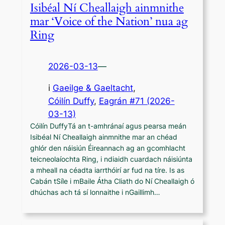
Isibéal Ní Cheallaigh ainmnithe
mar ‘Voice of the Nation’ nua ag
Ring
2026-03-13
—
i
Gaeilge & Gaeltacht
,
Cóilín Duffy
, 
Eagrán #71 (2026-
03-13)
Cóilín DuffyTá an t-amhránaí agus pearsa meán
Isibéal Ní Cheallaigh ainmnithe mar an chéad
ghlór den náisiún Éireannach ag an gcomhlacht
teicneolaíochta Ring, i ndiaidh cuardach náisiúnta
a mheall na céadta iarrthóirí ar fud na tíre. Is as
Cabán tSíle i mBaile Átha Cliath do Ní Cheallaigh ó
dhúchas ach tá sí lonnaithe i nGaillimh…