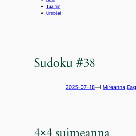
Tuairim
Úrscéal
Sudoku #38
2025-07-18
—
i
Míreanna
,
Eag
4×4 suimeanna