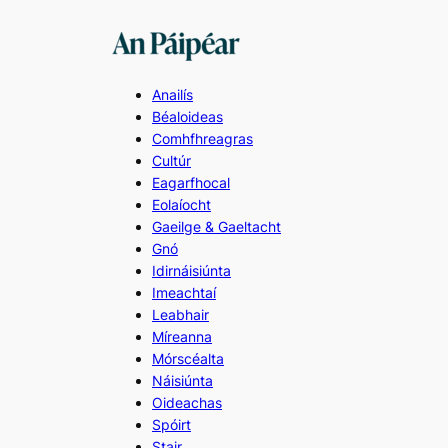
Skip
to
content
Anailís
Béaloideas
Comhfhreagras
Cultúr
Eagarfhocal
Eolaíocht
Gaeilge & Gaeltacht
Gnó
Idirnáisiúnta
Imeachtaí
Leabhair
Míreanna
Mórscéalta
Náisiúnta
Oideachas
Spóirt
Stair