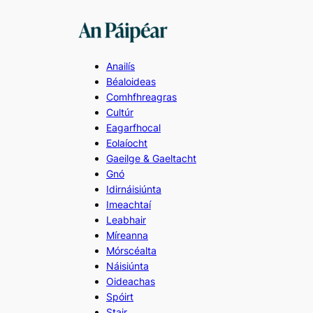
Skip
to
content
Anailís
Béaloideas
Comhfhreagras
Cultúr
Eagarfhocal
Eolaíocht
Gaeilge & Gaeltacht
Gnó
Idirnáisiúnta
Imeachtaí
Leabhair
Míreanna
Mórscéalta
Náisiúnta
Oideachas
Spóirt
Stair