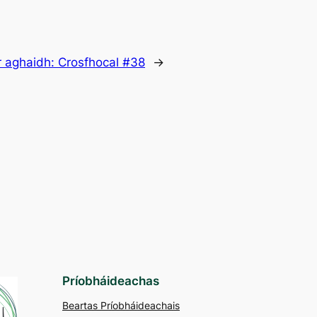
r aghaidh:
Crosfhocal #38
→
Príobháideachas
Beartas Príobháideachais