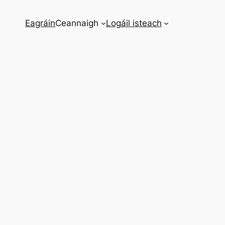
Eagráin
Ceannaigh
Logáil isteach