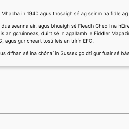
hacha in 1940 agus thosaigh sé ag seinm na fidle ag 12
uaiseanna air, agus bhuaigh sé Fleadh Cheoil na hÉirean
is an gcruinneas, dúirt sé in agallamh le
Fiddler Magazi
 agus gur cheart tosú leis an trírín EFG.
us d’fhan sé ina chónaí in Sussex go dtí gur fuair sé bá