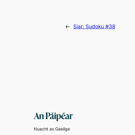
←
Siar:
Sudoku #38
Nuacht as Gaeilge