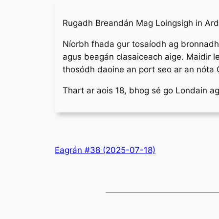
Rugadh Breandán Mag Loingsigh in Ard M
Níorbh fhada gur tosaíodh ag bronnadh d
agus beagán clasaiceach aige. Maidir le
thosódh daoine an port seo ar an nóta G,
Thart ar aois 18, bhog sé go Londain ag
Eagrán #38 (2025-07-18)