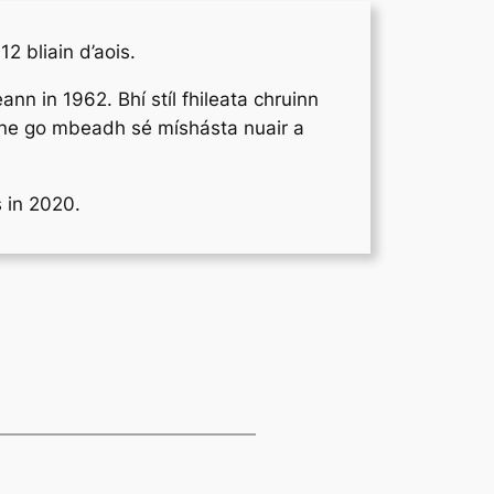
 bliain d’aois.
n in 1962. Bhí stíl fhileata chruinn
ne
go mbeadh sé míshásta nuair a
s in 2020.