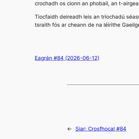
crochadh os cionn an phobail, an t-airgea
Tiocfaidh deireadh leis an tríochadú séasú
tsraith fós ar cheann de na léirithe Gaeilg
Eagrán #84 (2026-06-12)
←
Siar:
Crosfhocal #84