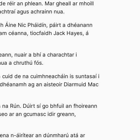
e réir an phlean. Mar gheall ar mhoill
achtraí agus achrainn nua.
idh Áine Nic Pháidín, páirt a dhéanann
 am céanna, tiocfaidh Jack Hayes, á
eann, nuair a bhí a charachtar i
ua a chruthú fós.
a cuid de na cuimhneacháin is suntasaí i
 á dhéanamh ag an aisteoir Diarmuid Mac
 na Rún. Dúirt sí go bhfuil an fhoireann
 seo ar an gcumasc idir greann,
 lena n-áirítear an dúnmharú atá ar