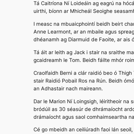
Tá Caitríona Ní Loideáin ag eagrú na hócá
uirthi, bíonn ar Mhicheál Seoighe seasamh 
I measc na mbuaicphointí beidh beirt chara
Anne Learmont, ar an mbaile agus spreagf
dhéanamh ag Diarmuid de Faoite, ar ais ó L
Tá áit ar leith ag Jack i stair na sraithe 
gcaidreamh le Tom. Beidh fáilte mhór roi
Craolfaidh Berni a clár raidió beo ó Thigh
stair Raidió Pobail Ros na Rún. Beidh óm
an Adhastair nach maireann.
Dar le Marion Ní Loingsigh, léiritheoir na
bródúil as 30 séasúr de dhrámaíocht ardch
drámaíocht agus saol comhaimseartha na t
Cé go mbeidh an ceiliúradh faoi lán seoil,