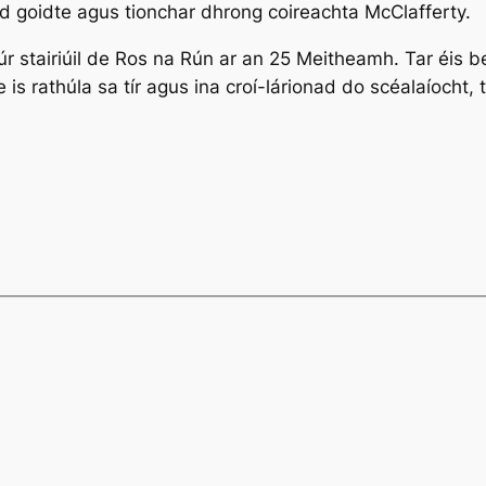
d goidte agus tionchar dhrong coireachta McClafferty.
r stairiúil de Ros na Rún ar an 25 Meitheamh. Tar éis be
e is rathúla sa tír agus ina croí-lárionad do scéalaíocht,