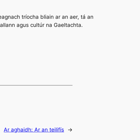
agnach tríocha bliain ar an aer, tá an
 tallann agus cultúr na Gaeltachta.
Ar aghaidh:
Ar an teilifís
→