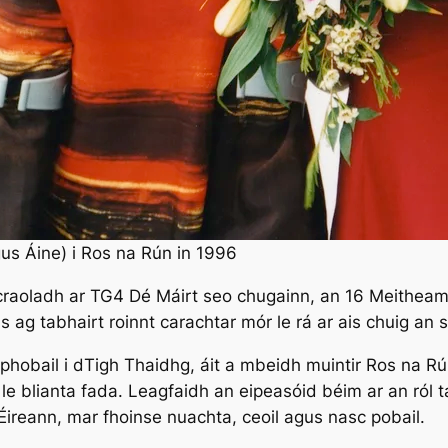
us Áine) i Ros na Rún in 1996
craoladh ar TG4 Dé Máirt seo chugainn, an 16 Meitheamh, 
 ag tabhairt roinnt carachtar mór le rá ar ais chuig an s
n phobail i dTigh Thaidhg, áit a mbeidh muintir Ros na R
le le blianta fada. Leagfaidh an eipeasóid béim ar an ról 
ireann, mar fhoinse nuachta, ceoil agus nasc pobail.