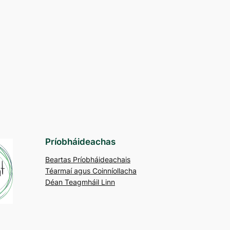
Príobháideachas
Beartas Príobháideachais
Téarmaí agus Coinníollacha
Déan Teagmháil Linn