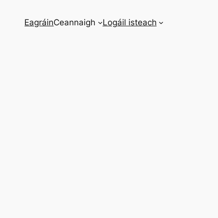
Eagráin
Ceannaigh
Logáil isteach