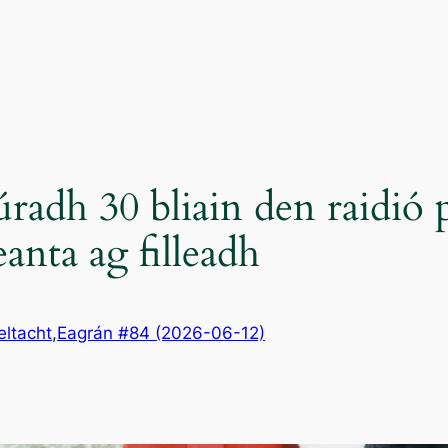
radh 30 bliain den raidió p
anta ag filleadh
eltacht
,
Eagrán #84 (2026-06-12)