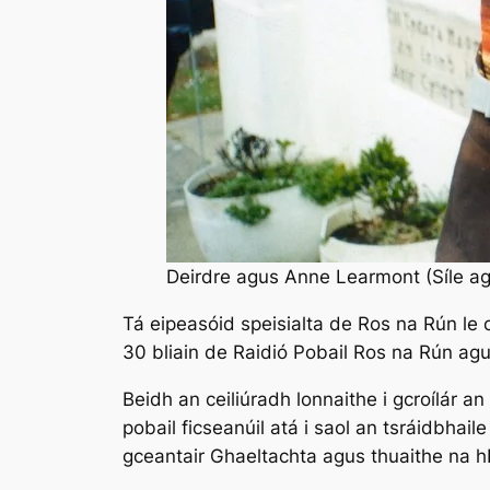
Deirdre agus Anne Learmont (Síle ag
Tá eipeasóid speisialta de Ros na Rún le 
30 bliain de Raidió Pobail Ros na Rún agus
Beidh an ceiliúradh lonnaithe i gcroílár a
pobail ficseanúil atá i saol an tsráidbhai
gceantair Ghaeltachta agus thuaithe na hÉ