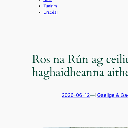
Tuairim
Úrscéal
Ros na Rún ag ceiliú
haghaidheanna aithe
2026-06-12
—
i
Gaeilge & Ga