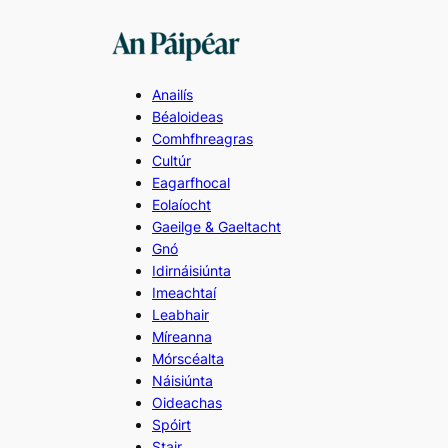
Skip
to
content
Anailís
Béaloideas
Comhfhreagras
Cultúr
Eagarfhocal
Eolaíocht
Gaeilge & Gaeltacht
Gnó
Idirnáisiúnta
Imeachtaí
Leabhair
Míreanna
Mórscéalta
Náisiúnta
Oideachas
Spóirt
Stair