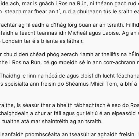
ide ach, mar is gnách i Ros na Rún, ní théann gach rud d
isteach mar fhear an tí, rud a chuireann tús le sraith e
chtar ag filleadh a d’fhág lorg buan ar an tsraith. Fillf
aidh a teacht teannas idir Micheál agus Laoise. Ag an
ondain tar éis blianta as láthair.
mar chuid den chéad phóg aerach riamh ar theilifís na hÉir
mhe i Ros na Rún, cé go mbeidh sé in ann corr-achrann n
 Thaidhg le linn na hócáide agus cloisfidh lucht féachan
ós speisialta ann freisin do Shéamus Mhicil Tom, a bhí
 sraithe, is séasúr thar a bheith tábhachtach é seo do Ros
aighdeáin a chur ar fáil agus gur léiriú é an eipeasóid
uaithe atá mar shaintréith ag an tsraith.
 leanfaidh príomhscéalta an tséasúir ar aghaidh freisin,