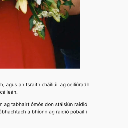
agus an tsraith cháiliúil ag ceiliúradh
cáileán.
ún ag tabhairt ómós don stáisiún raidió
tábhachtach a bhíonn ag raidió pobail i