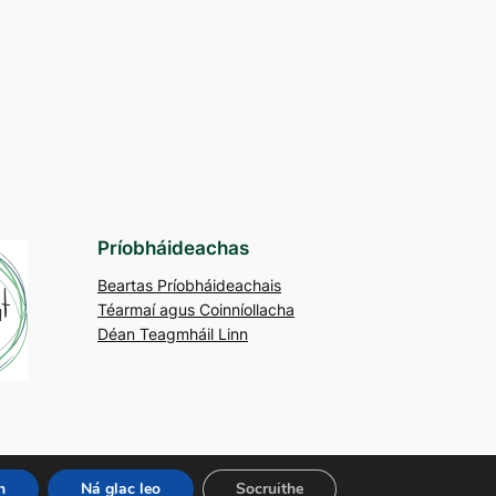
Príobháideachas
Beartas Príobháideachais
Téarmaí agus Coinníollacha
Déan Teagmháil Linn
n
Ná glac leo
Socruithe