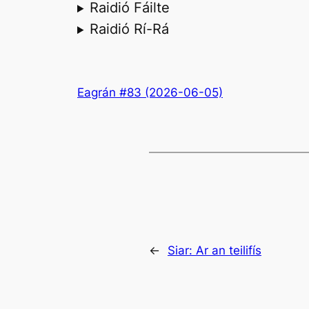
Raidió Fáilte
Raidió Rí-Rá
Eagrán #83 (2026-06-05)
←
Siar:
Ar an teilifís