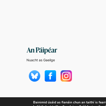
Nuacht as Gaeilge
Bainimid úsáid as fianáin chun an taithí is fear