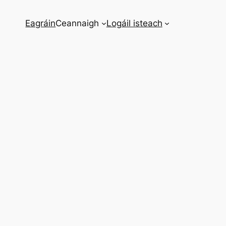
Eagráin
Ceannaigh
Logáil isteach