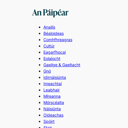
Skip
to
content
Anailís
Béaloideas
Comhfhreagras
Cultúr
Eagarfhocal
Eolaíocht
Gaeilge & Gaeltacht
Gnó
Idirnáisiúnta
Imeachtaí
Leabhair
Míreanna
Mórscéalta
Náisiúnta
Oideachas
Spóirt
Stair