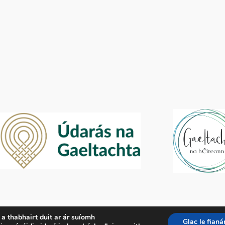
r a thabhairt duit ar ár suíomh
Glac le fianá