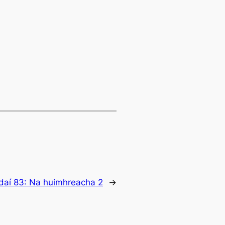
daí 83: Na huimhreacha 2
→