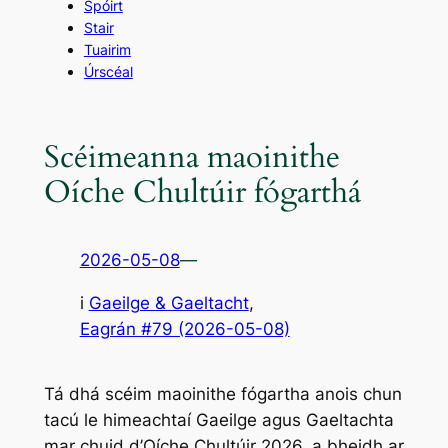
Spóirt
Stair
Tuairim
Úrscéal
Scéimeanna maoinithe
Oíche Chultúir fógarthá
2026-05-08
—
i
Gaeilge & Gaeltacht
,
Eagrán #79 (2026-05-08)
Tá dhá scéim maoinithe fógartha anois chun
tacú le himeachtaí Gaeilge agus Gaeltachta
mar chuid d’Oíche Chultúir 2026, a bheidh ar