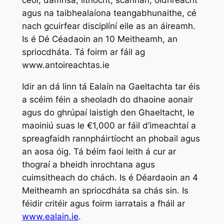
agus na taibhealaíona teangabhunaithe, cé
nach gcuirfear disciplíní eile as an áireamh.
Is é Dé Céadaoin an 10 Meitheamh, an
spriocdháta. Tá foirm ar fáil ag
www.antoireachtas.ie
Idir an dá linn tá Ealaín na Gaeltachta tar éis
a scéim féin a sheoladh do dhaoine aonair
agus do ghrúpaí laistigh den Ghaeltacht, le
maoiniú suas le €1,000 ar fáil d’imeachtaí a
spreagfaidh rannpháirtíocht an phobail agus
an aosa óig. Tá béim faoi leith á cur ar
thograí a bheidh inrochtana agus
cuimsitheach do chách. Is é Déardaoin an 4
Meitheamh an spriocdháta sa chás sin. Is
féidir critéir agus foirm iarratais a fháil ar
www.ealain.ie
.