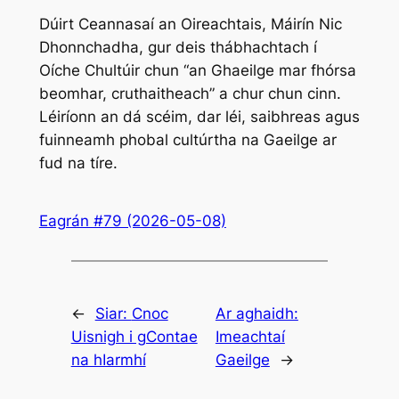
Dúirt Ceannasaí an Oireachtais, Máirín Nic
Dhonnchadha, gur deis thábhachtach í
Oíche Chultúir chun “an Ghaeilge mar fhórsa
beomhar, cruthaitheach” a chur chun cinn.
Léiríonn an dá scéim, dar léi, saibhreas agus
fuinneamh phobal cultúrtha na Gaeilge ar
fud na tíre.
Eagrán #79 (2026-05-08)
←
Siar:
Cnoc
Ar aghaidh:
Uisnigh i gContae
Imeachtaí
na hIarmhí
Gaeilge
→