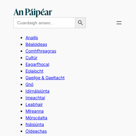
Skip
to
Search Button
Search
content
for:
Anailís
Béaloideas
Comhfhreagras
Cultúr
Eagarfhocal
Eolaíocht
Gaeilge & Gaeltacht
Gnó
Idirnáisiúnta
Imeachtaí
Leabhair
Míreanna
Mórscéalta
Náisiúnta
Oideachas