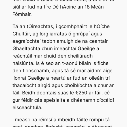
siúl ar fud na tíre Dé hAoine an 18 Meán
Fómhair.
Tá an tOireachtas, i gcomhpháirt le hOíche
Chultúir, ag lorg iarratas ó ghrúpaí agus
eagraíochtaí taobh amuigh de na ceantair
Ghaeltachta chun imeachtaí Gaeilge a
reáchtáil mar chuid den cheiliúradh
náisiúnta. Is é seo an t-aonú bliain is fiche
den tionscnamh, agus tá sé mar aidhm aige
líonraí Gaeilge a neartú ar fud an oileáin trí
thacaíocht airgid agus phoiblíochta a chur ar
fáil. Beidh deontais suas le €250 ar fáil, cé
gur féidir cás speisialta a dhéanamh d’ócáidí
eisceachtúla.
I measc na réimsí a mbeidh fáilte rompu tá
ceol, damhsa, litríocht, scannán, oidhreacht