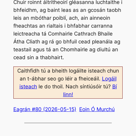
Chuir roinnt áitritheoirí gléasanna luchtaithe i
bhfeidhm, ag baint leas as an gcosán taobh
leis an mbóthar poiblí, ach, ain ainneoin
fheachtas an rialtais i bhfabhar carranna
leictreacha tá Comhairle Cathrach Bhaile
Átha Cliath ag rá go bhfuil cead pleanála ag
teastail agus tá an Chomhairle ag diultú an
cead sin a thabhairt.
Caithfidh tú a bheith logáilte isteach chun
an t-ábhar seo go léir a fheiceáil.
Logáil
isteach
le do thoil. Nach síntiúsóir tú?
Bí
linn!
Eagrán #80 (2026-05-15)
Eoin Ó Murchú