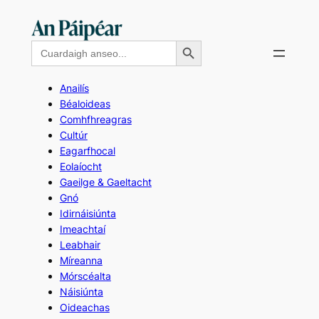
Skip
to
Search Button
Search
content
for:
Anailís
Béaloideas
Comhfhreagras
Cultúr
Eagarfhocal
Eolaíocht
Gaeilge & Gaeltacht
Gnó
Idirnáisiúnta
Imeachtaí
Leabhair
Míreanna
Mórscéalta
Náisiúnta
Oideachas