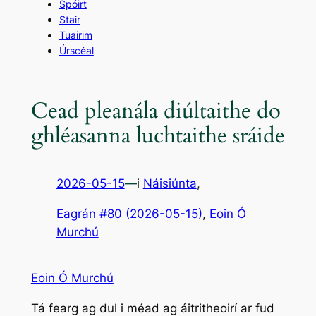
Spóirt
Stair
Tuairim
Úrscéal
Cead pleanála diúltaithe do
ghléasanna luchtaithe sráide
2026-05-15
—
i
Náisiúnta
,
Eagrán #80 (2026-05-15)
, 
Eoin Ó
Murchú
Eoin Ó Murchú
Tá fearg ag dul i méad ag áitritheoirí ar fud