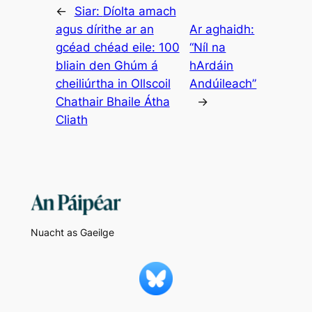
←
Siar:
Díolta amach
agus dírithe ar an
Ar aghaidh:
gcéad chéad eile: 100
“Níl na
bliain den Ghúm á
hArdáin
cheiliúrtha in Ollscoil
Andúileach”
Chathair Bhaile Átha
→
Cliath
Nuacht as Gaeilge