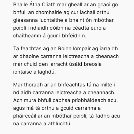
Bhaile Átha Cliath mar gheall ar an gcaoi go
bhfuil an chomhairle ag cur iachall orthu
gléasanna luchtaithe a bhaint ón mbóthar
poiblí i ndiaidh dóibh na céadta euro a
chaitheamh á gcur i bhfeidhm.
Tá feachtas ag an Roinn Iompair ag iarraidh
ar dhaoine carranna leictreacha a cheanach
mar chuid den iarracht úsáid breosla
iontaise a laghdú.
Mar thoradh ar an bhfeachtas tá na mílte i
ndiaidh carranna leictreacha a cheannach.
Ach mura bhfuil cabhsa príobháideach acu,
agus má tá orthu a gcuid carranna a
pháirceáil ar an mbóthar poiblí, tá fadhb acu
na carranna a athluchtú.