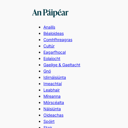
Skip
to
content
Anailís
Béaloideas
Comhfhreagras
Cultúr
Eagarfhocal
Eolaíocht
Gaeilge & Gaeltacht
Gnó
Idirnáisiúnta
Imeachtaí
Leabhair
Míreanna
Mórscéalta
Náisiúnta
Oideachas
Spóirt
Stair