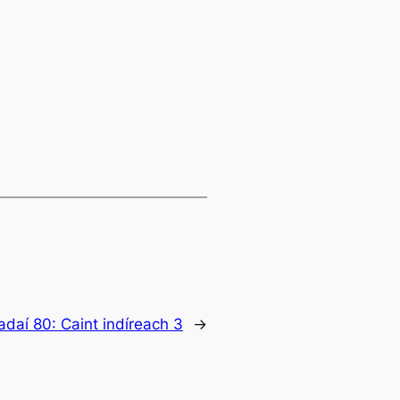
daí 80: Caint indíreach 3
→