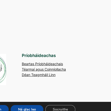
Príobháideachas
Beartas Príobháideachais
Téarmaí agus Coinníollacha
Déan Teagmháil Linn
n
Ná glac leo
Socruithe