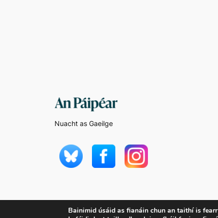
Nuacht as Gaeilge
Bainimid úsáid as fianáin chun an taithí is fear