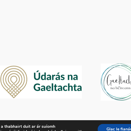
r a thabhairt duit ar ár suíomh
Glac le fianá