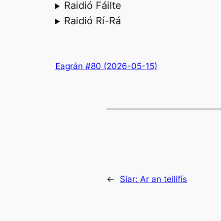
Raidió Fáilte
Raidió Rí-Rá
Eagrán #80 (2026-05-15)
←
Siar:
Ar an teilifís