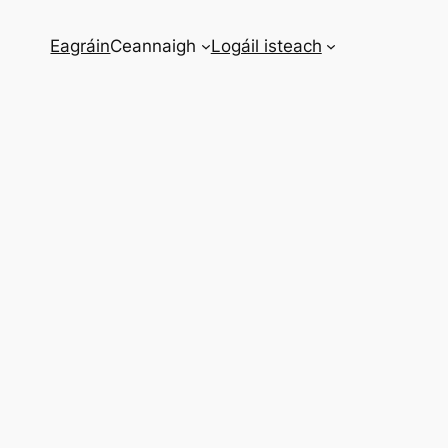
Eagráin
Ceannaigh
Logáil isteach