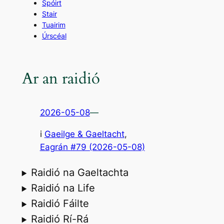
Spóirt
Stair
Tuairim
Úrscéal
Ar an raidió
2026-05-08
—
i
Gaeilge & Gaeltacht
,
Eagrán #79 (2026-05-08)
Raidió na Gaeltachta
Raidió na Life
Raidió Fáilte
Raidió Rí-Rá