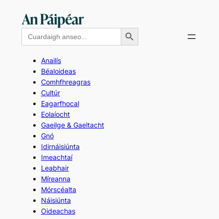
Skip
to
Search Button
Search
content
for:
Anailís
Béaloideas
Comhfhreagras
Cultúr
Eagarfhocal
Eolaíocht
Gaeilge & Gaeltacht
Gnó
Idirnáisiúnta
Imeachtaí
Leabhair
Míreanna
Mórscéalta
Náisiúnta
Oideachas