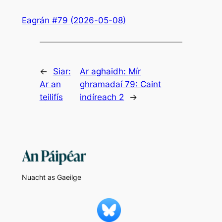
Eagrán #79 (2026-05-08)
←
Siar:
Ar aghaidh:
Mír
Ar an
ghramadaí 79: Caint
teilifís
indíreach 2
→
Nuacht as Gaeilge