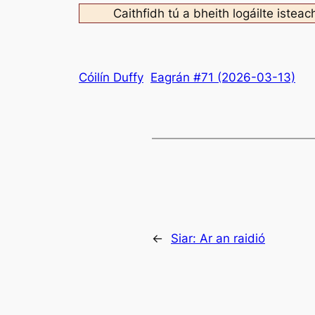
Caithfidh tú a bheith logáilte isteac
Cóilín Duffy
Eagrán #71 (2026-03-13)
←
Siar:
Ar an raidió