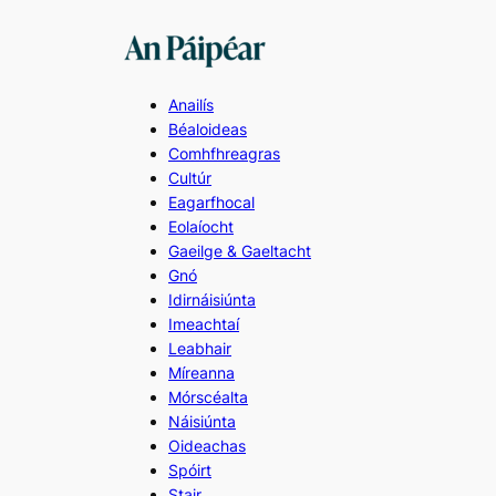
Skip
to
content
Anailís
Béaloideas
Comhfhreagras
Cultúr
Eagarfhocal
Eolaíocht
Gaeilge & Gaeltacht
Gnó
Idirnáisiúnta
Imeachtaí
Leabhair
Míreanna
Mórscéalta
Náisiúnta
Oideachas
Spóirt
Stair