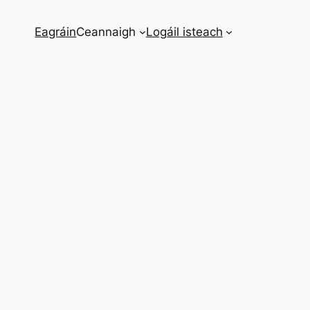
Eagráin
Ceannaigh
Logáil isteach