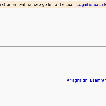
h chun an t-ábhar seo go léir a fheiceáil.
Logáil isteach
l
Ar aghaidh:
Léamhthu