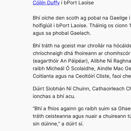
Cóilín Duffy
i bPort Laoise
Bhí oíche den scoth ag pobal na Gaeilge
hoifigiúil i bPort Laoise. Tháinig os cion
agus sa phobal Gaelach.
Bhí tráth na gceist mar chroílár na hócáid
chríochnaigh dhá fhoireann ar chomhscór l
(eagarthóir
An Páipéar
), Ailbhe Ní Raghna
raibh Micheál Ó Scolaidhe, Aindle Mac Gea
Coitianta agus na Ceoltóirí Cliste, faoi
Dúirt Siobhán Ní Chuinn, Cathaoirleach 
ionchas a bhí acu.
“Bhí a fhios againn go raibh suim sa Ghaeil
tráth ceisteanna agus nuair a chuireann tú
sin dúinne,” a dúirt sí.