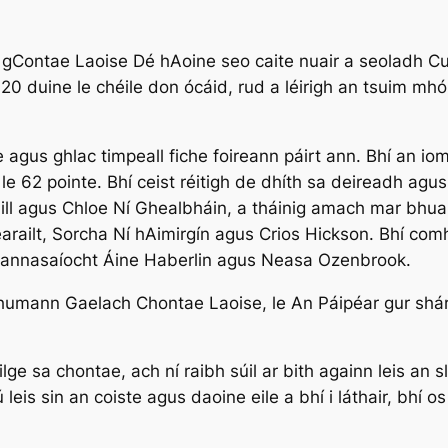
 i gContae Laoise Dé hAoine seo caite nuair a seoladh
n 120 duine le chéile don ócáid, rud a léirigh an tsuim m
e agus ghlac timpeall fiche foireann páirt ann. Bhí an io
e 62 pointe. Bhí ceist réitigh de dhíth sa deireadh agus
ill agus Chloe Ní Ghealbháin, a tháinig amach mar bhuait
railt, Sorcha Ní hAimirgín agus Crios Hickson. Bhí comhs
 cheannasaíocht Áine Haberlin agus Neasa Ozenbrook.
Chumann Gaelach Chontae Laoise, le
An Páipéar
gur shár
ge sa chontae, ach ní raibh súil ar bith againn leis an sl
 leis sin an coiste agus daoine eile a bhí i láthair, bhí