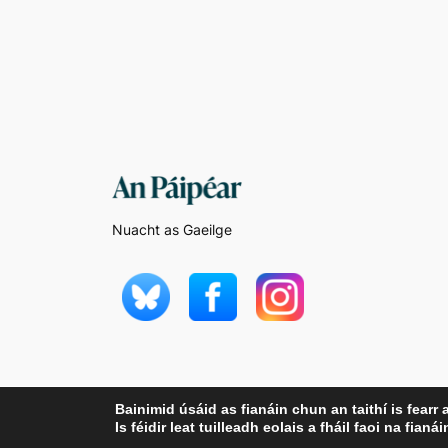
Nuacht as Gaeilge
Bainimid úsáid as fianáin chun an taithí is fearr 
Is féidir leat tuilleadh eolais a fháil faoi na fi