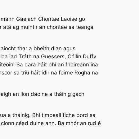
 Cumann Gaelach Chontae Laoise go
hór atá ag muintir an chontae sa teanga
maíocht thar a bheith dian agus
 ba iad Tráth na Guessers, Cóilín Duffy
eoirí. Sa dara háit bhí an fhoireann ina
cór sa tríú háit idir na foirne Rogha na
aigh an líon daoine a tháinig gach
ua a tháinig. Bhí timpeall fiche bord sa
 os cionn céad duine ann. Ba mhór an rud é