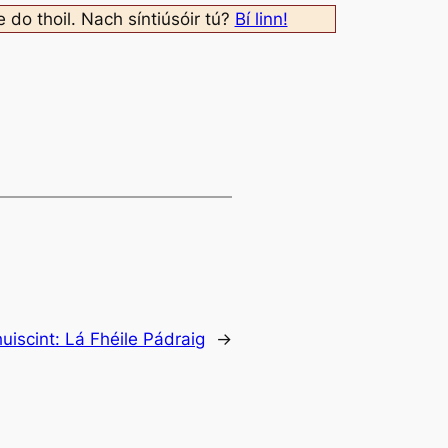
e do thoil. Nach síntiúsóir tú?
Bí linn!
iscint: Lá Fhéile Pádraig
→