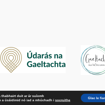
a thabhairt duit ar ár suíomh
Glac le fi
anáin a úsáidimid nó iad a mhúchadh i
socruithe