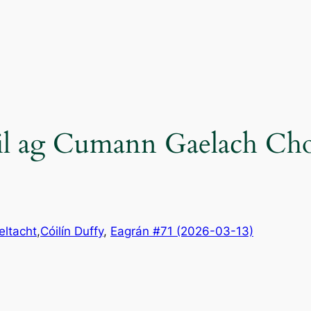
úil ag Cumann Gaelach Cho
eltacht
,
Cóilín Duffy
, 
Eagrán #71 (2026-03-13)