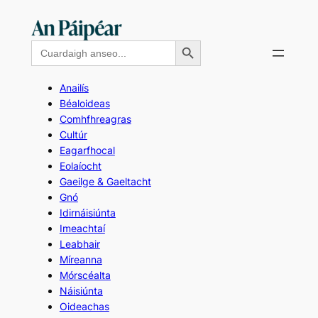
Skip
to
Search Button
Search
content
for:
Anailís
Béaloideas
Comhfhreagras
Cultúr
Eagarfhocal
Eolaíocht
Gaeilge & Gaeltacht
Gnó
Idirnáisiúnta
Imeachtaí
Leabhair
Míreanna
Mórscéalta
Náisiúnta
Oideachas