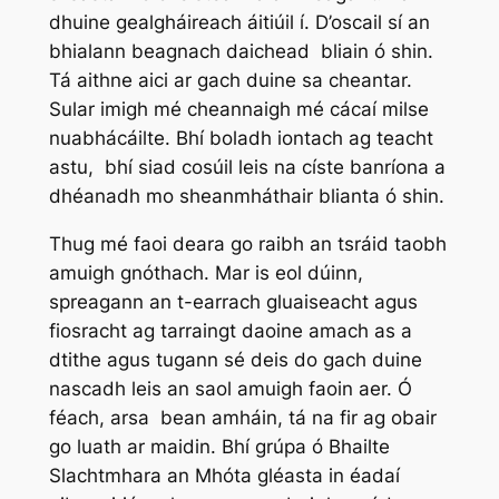
dhuine gealgháireach áitiúil í. D’oscail sí an
bhialann beagnach daichead bliain ó shin.
Tá aithne aici ar gach duine sa cheantar.
Sular imigh mé cheannaigh mé cácaí milse
nuabhácáilte. Bhí boladh iontach ag teacht
astu, bhí siad cosúil leis na císte banríona a
dhéanadh mo sheanmháthair blianta ó shin.
Thug mé faoi deara go raibh an tsráid taobh
amuigh gnóthach. Mar is eol dúinn,
spreagann an t-earrach gluaiseacht agus
fiosracht ag tarraingt daoine amach as a
dtithe agus tugann sé deis do gach duine
nascadh leis an saol amuigh faoin aer. Ó
féach, arsa bean amháin, tá na fir ag obair
go luath ar maidin. Bhí grúpa ó Bhailte
Slachtmhara an Mhóta gléasta in éadaí