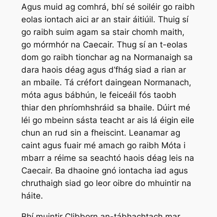
Agus muid ag comhrá, bhí sé soiléir go raibh
eolas iontach aici ar an stair áitiúil. Thuig sí
go raibh suim agam sa stair chomh maith,
go mórmhór na Caecair. Thug sí an t-eolas
dom go raibh tionchar ag na Normanaigh sa
dara haois déag agus d’fhág siad a rian ar
an mbaile. Tá créfort daingean Normanach,
móta agus bábhún, le feiceáil fós taobh
thiar den phríomhshráid sa bhaile. Dúirt mé
léi go mbeinn sásta teacht ar ais lá éigin eile
chun an rud sin a fheiscint. Leanamar ag
caint agus fuair mé amach go raibh Móta i
mbarr a réime sa seachtó haois déag leis na
Caecair. Ba dhaoine gnó iontacha iad agus
chruthaigh siad go leor oibre do mhuintir na
háite.
Bhí muintir Clibborn an-tábhachtach mar