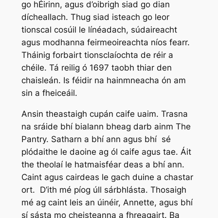
go hÉirinn, agus d’oibrigh siad go dian
dícheallach. Thug siad isteach go leor
tionscal cosúil le línéadach, súdaireacht
agus modhanna feirmeoireachta níos fearr.
Tháinig forbairt tionsclaíochta de réir a
chéile. Tá reilig ó 1697 taobh thiar den
chaisleán. Is féidir na hainmneacha ón am
sin a fheiceáil.
Ansin theastaigh cupán caife uaim. Trasna
na sráide bhí bialann bheag darb ainm The
Pantry. Satharn a bhí ann agus bhí sé
plódaithe le daoine ag ól caife agus tae. Áit
the theolaí le hatmaisféar deas a bhí ann.
Caint agus cairdeas le gach duine a chastar
ort. D’ith mé píog úll sárbhlásta. Thosaigh
mé ag caint leis an úinéir, Annette, agus bhí
sí sásta mo cheisteanna a fhreagairt. Ba