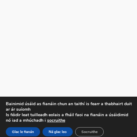
Príobháideachas
Bainimid úsáid as fianáin chun an taithí is fearr a thabhairt duit
ar ár suíomh
Beartas Príobháideachais
Is féidir leat tuilleadh eolais a fháil faoi na fianáin a úsáidimid
Téarmaí agus Coinníollacha
nó iad a mhúchadh i
socruithe
Déan Teagmháil Linn
Glac le fianán
Ná glac leo
Socruithe