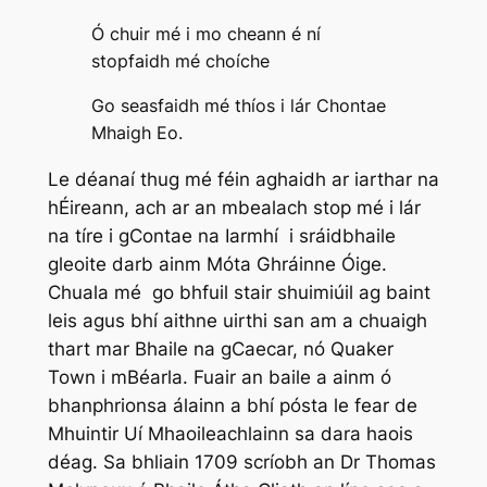
Ó chuir mé i mo cheann é ní
stopfaidh mé choíche
Go seasfaidh mé thíos i lár Chontae
Mhaigh Eo.
Le déanaí thug mé féin aghaidh ar iarthar na
hÉireann, ach ar an mbealach stop mé i lár
na tíre i gContae na Iarmhí i sráidbhaile
gleoite darb ainm Móta Ghráinne Óige.
Chuala mé go bhfuil stair shuimiúil ag baint
leis agus bhí aithne uirthi san am a chuaigh
thart mar Bhaile na gCaecar, nó Quaker
Town i mBéarla. Fuair an baile a ainm ó
bhanphrionsa álainn a bhí pósta le fear de
Mhuintir Uí Mhaoileachlainn sa dara haois
déag. Sa bhliain 1709 scríobh an Dr Thomas