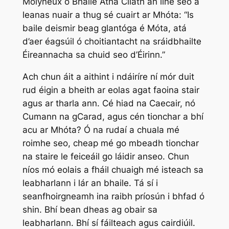
Molyneux ó Bhaile Átha Cliath an líne seo a
leanas nuair a thug sé cuairt ar Mhóta: “Is
baile deismir beag glantóga é Móta, atá
d’aer éagsúil ó choitiantacht na sráidbhailte
Éireannacha sa chuid seo d’Éirinn.”
Ach chun áit a aithint i ndáiríre ní mór duit
rud éigin a bheith ar eolas agat faoina stair
agus ar tharla ann. Cé hiad na Caecair, nó
Cumann na gCarad, agus cén tionchar a bhí
acu ar Mhóta? Ó na rudaí a chuala mé
roimhe seo, cheap mé go mbeadh tionchar
na staire le feiceáil go láidir anseo. Chun
níos mó eolais a fháil chuaigh mé isteach sa
leabharlann i lár an bhaile. Tá sí i
seanfhoirgneamh ina raibh príosún i bhfad ó
shin. Bhí bean dheas ag obair sa
leabharlann. Bhí sí fáilteach agus cairdiúil.