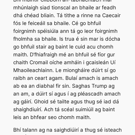
mhúnlaigh siad tionscal an bhaile ar feadh
dhá chéad bliain. Tá tithe a rinne na Caecair
fós le feiceáil sa bhaile. Cé go bhfuil
foirgnimh spéisiúla ann tá go leor foirgnimh
fholmha sa bhaile. Is trua é sin mar is dócha
go bhfuil stair ag baint le cuid acu chomh
maith. D’fhiafraigh mé an bhfuil sé fíor gur
chaith Cromail oíche amháin i gcaisleán Uí
Mhaoileachlainn. Le miongháire dúirt sí go
raibh an ceart agam. Bulaí amach is amach
ab ea an diabhal fir sin. Saghas Trump ag
an am, a dúirt sí agus í ag pléascadh amach
ag gáirí. Ghoid sé tailte agus thug sé iad dá
shaighdiuírí. Ach tá scéal suimiúil ag baint
leis an bhfear seo chomh maith.
Bhí talann ag na saighdiúirí a thug sé isteach