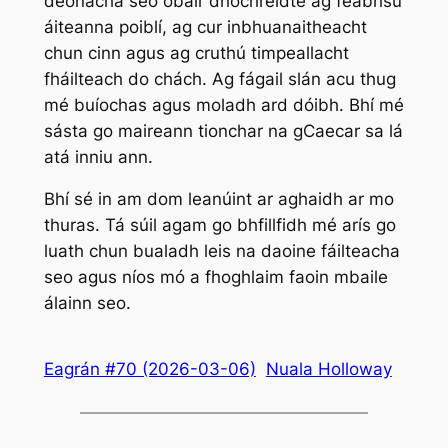
deonacha seo obair dhochreidte ag feabhsú
áiteanna poiblí, ag cur inbhuanaitheacht
chun cinn agus ag cruthú timpeallacht
fháilteach do chách. Ag fágail slán acu thug
mé buíochas agus moladh ard dóibh. Bhí mé
sásta go maireann tionchar na gCaecar sa lá
atá inniu ann.
Bhí sé in am dom leanúint ar aghaidh ar mo
thuras. Tá súil agam go bhfillfidh mé arís go
luath chun bualadh leis na daoine fáilteacha
seo agus níos mó a fhoghlaim faoin mbaile
álainn seo.
Eagrán #70 (2026-03-06)
Nuala Holloway