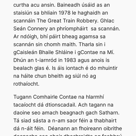
curtha acu ansin. Baineadh úsáid as an
staisiún sa bhliain 1978 le haghaidh an
scannáin
The Great Train Robbery
. Ghlac
Seán Connery an phríompháirt sa scannán.
Ar ndóigh, bhí páirt bheag agamsa sa
scannán sin chomh maith. Tharla sin i
gCaisleán Bhaile Shláine i gContae na Mí.
Dhún an t-iarnród in 1983 agus anois is
bealach glas é. Is áis iontach é do mhuintir
na háite chun bheith ag siúl nó ag
rothaíocht.
Tugann Comhairle Contae na hIarmhí
tacaíocht dá dtionscadail. Ach tagann na
daoine seo amach beagnach gach Satharn.
Tá siad sásta a n-am saor féin a thabhairt
dá n-áit féin. Déanann an fhoireann oibrithe