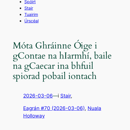
Spóirt
Stair
Tuairim
Úrscéal
Móta Ghráinne Óige i
gContae na hIarmhí, baile
na gCaecar ina bhfuil
spiorad pobail iontach
2026-03-06
—
i
Stair
,
Eagrán #70 (2026-03-06)
, 
Nuala
Holloway