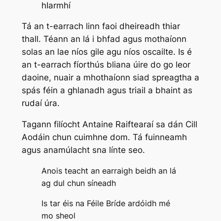
hIarmhí
Tá an t-earrach linn faoi dheireadh thiar
thall. Téann an lá i bhfad agus mothaíonn
solas an lae níos gile agu níos oscailte. Is é
an t-earrach fíorthús bliana úire do go leor
daoine, nuair a mhothaíonn siad spreagtha a
spás féin a ghlanadh agus triail a bhaint as
rudaí úra.
Tagann filíocht Antaine Raiftearaí sa dán
Cill
Aodáin
chun cuimhne dom. Tá fuinneamh
agus anamúlacht sna línte seo.
Anois teacht an earraigh beidh an lá
ag dul chun síneadh
Is tar éis na Féile Bríde ardóidh mé
mo sheol