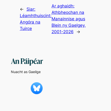
Ar aghaidh:
←
Siar:
Athbheochan na
Léamhthuiscint:
Manainnise agus
Angóra na
Blein ny Gaelgey,
Tuirce
2001-2026
→
Nuacht as Gaeilge