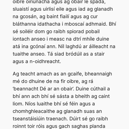
oibre oiriúnacha agus ag obair le spáda,
sluaistí agus uirlisí eile agus iad ag glanadh
na gcosán, ag baint fiailí agus ag cur
bláthanna idathacha i mboscaí adhmaid. Bhí
sé soiléir dom go raibh spiorad pobail
iontach anseo i measc na dtrí mhíle duine
atá ina gcónaí ann. Níl laghdú ar áilleacht na
tuaithe anseo. Tá siad bródúil as a stair
agus a n-oidhreacht.
Ag teacht amach as an gcaife, bheannaigh
mé do dhuine de na fir oibre, ag rá
‘beannacht Dé ar an obair’. Duine cúthail a
bhí ann ach bhí sé sásta a bheith ag caint
liom. Níos luaithe bhí sé féin agus a
chomhghleacaithe ag glanadh suas an
tseanstáisiúin traenach. Dúirt sé go raibh
roinnt toir róis agus gach saghas planda