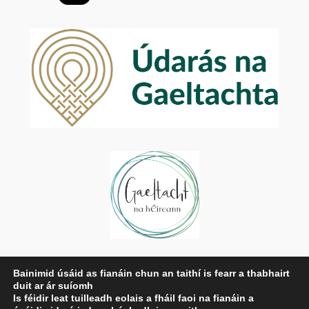
Príobháideachas
Bainimid úsáid as fianáin chun an taithí is fearr a thabhairt
duit ar ár suíomh
Beartas Príobháideachais
Is féidir leat tuilleadh eolais a fháil faoi na fianáin a
Téarmaí agus Coinníollacha