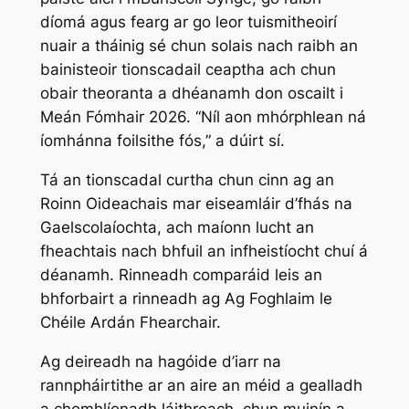
díomá agus fearg ar go leor tuismitheoirí
nuair a tháinig sé chun solais nach raibh an
bainisteoir tionscadail ceaptha ach chun
obair theoranta a dhéanamh don oscailt i
Meán Fómhair 2026. “Níl aon mhórphlean ná
íomhánna foilsithe fós,” a dúirt sí.
Tá an tionscadal curtha chun cinn ag an
Roinn Oideachais mar eiseamláir d’fhás na
Gaelscolaíochta, ach maíonn lucht an
fheachtais nach bhfuil an infheistíocht chuí á
déanamh. Rinneadh comparáid leis an
bhforbairt a rinneadh ag Ag Foghlaim le
Chéile Ardán Fhearchair.
Ag deireadh na hagóide d’iarr na
rannpháirtithe ar an aire an méid a gealladh
a chomhlíonadh láithreach, chun muinín a