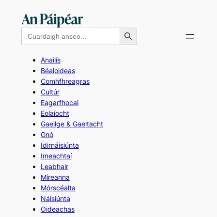
Skip
to
Search Button
Search
content
for:
Anailís
Béaloideas
Comhfhreagras
Cultúr
Eagarfhocal
Eolaíocht
Gaeilge & Gaeltacht
Gnó
Idirnáisiúnta
Imeachtaí
Leabhair
Míreanna
Mórscéalta
Náisiúnta
Oideachas