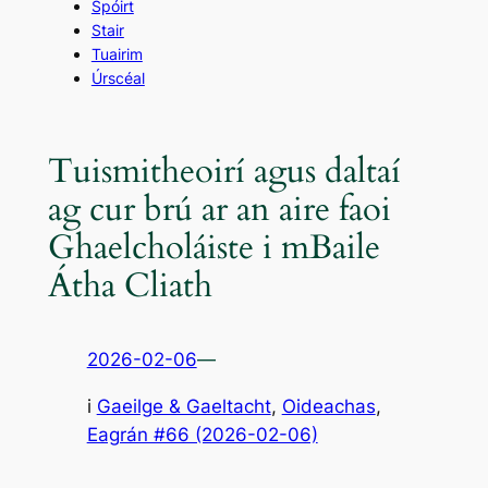
Spóirt
Stair
Tuairim
Úrscéal
Tuismitheoirí agus daltaí
ag cur brú ar an aire faoi
Ghaelcholáiste i mBaile
Átha Cliath
2026-02-06
—
i
Gaeilge & Gaeltacht
, 
Oideachas
,
Eagrán #66 (2026-02-06)