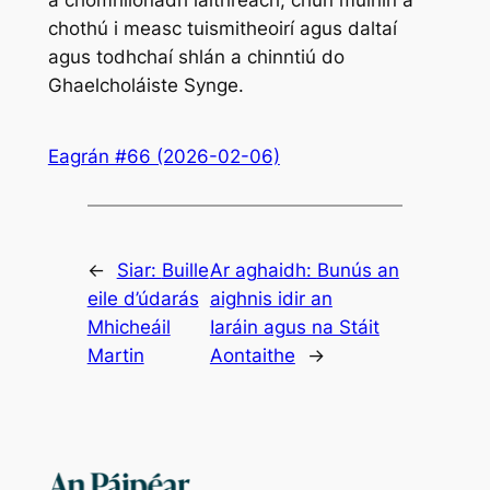
chothú i measc tuismitheoirí agus daltaí
agus todhchaí shlán a chinntiú do
Ghaelcholáiste Synge.
Eagrán #66 (2026-02-06)
←
Siar:
Buille
Ar aghaidh:
Bunús an
eile d’údarás
aighnis idir an
Mhicheáil
Iaráin agus na Stáit
Martin
Aontaithe
→