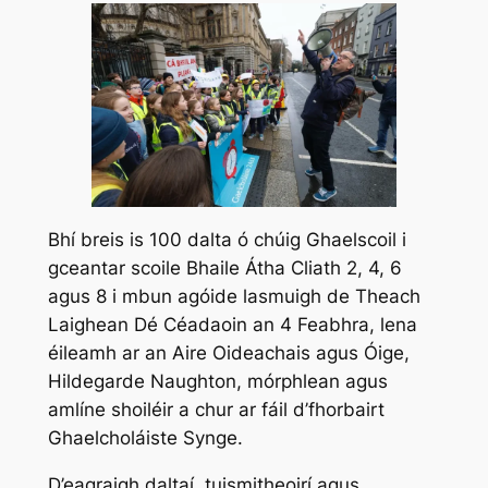
Bhí breis is 100 dalta ó chúig Ghaelscoil i
gceantar scoile Bhaile Átha Cliath 2, 4, 6
agus 8 i mbun agóide lasmuigh de Theach
Laighean Dé Céadaoin an 4 Feabhra, lena
éileamh ar an Aire Oideachais agus Óige,
Hildegarde Naughton, mórphlean agus
amlíne shoiléir a chur ar fáil d’fhorbairt
Ghaelcholáiste Synge.
D’eagraigh daltaí, tuismitheoirí agus