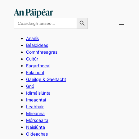
Skip
to
Search Button
Search
content
for:
Anailís
Béaloideas
Comhfhreagras
Cultúr
Eagarfhocal
Eolaíocht
Gaeilge & Gaeltacht
Gnó
Idirnáisiúnta
Imeachtaí
Leabhair
Míreanna
Mórscéalta
Náisiúnta
Oideachas