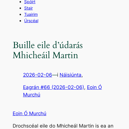
Spóirt
Stair
Tuairim
Úrscéal
Buille eile d’údarás
Mhicheáil Martin
2026-02-06
—
i
Náisiúnta
,
Eagrán #66 (2026-02-06)
, 
Eoin Ó
Murchú
Eoin Ó Murchú
Drochscéal eile do Mhicheál Martin is ea an