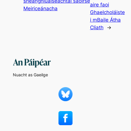
sheanghluaiseachtaí saoirse
aire faoi
Meiriceánacha
Ghaelcholáiste
i mBaile Átha
Cliath
→
Nuacht as Gaeilge