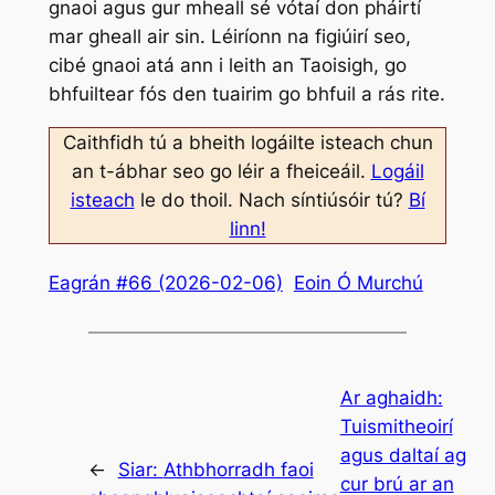
gnaoi agus gur mheall sé vótaí don pháirtí
mar gheall air sin. Léiríonn na figiúirí seo,
cibé gnaoi atá ann i leith an Taoisigh, go
bhfuiltear fós den tuairim go bhfuil a rás rite.
Caithfidh tú a bheith logáilte isteach chun
an t-ábhar seo go léir a fheiceáil.
Logáil
isteach
le do thoil. Nach síntiúsóir tú?
Bí
linn!
Eagrán #66 (2026-02-06)
Eoin Ó Murchú
Ar aghaidh:
Tuismitheoirí
agus daltaí ag
←
Siar:
Athbhorradh faoi
cur brú ar an