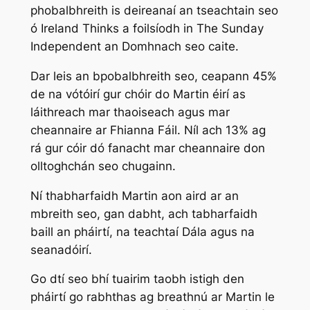
phobalbhreith is deireanaí an tseachtain seo
ó
Ireland Thinks
a foilsíodh in
The
Sunday
Independent
an Domhnach seo caite.
Dar leis an bpobalbhreith seo, ceapann 45%
de na vótóirí gur chóir do Martin éirí as
láithreach mar thaoiseach agus mar
cheannaire ar Fhianna Fáil. Níl ach 13% ag
rá gur cóir dó fanacht mar cheannaire don
olltoghchán seo chugainn.
Ní thabharfaidh Martin aon aird ar an
mbreith seo, gan dabht, ach tabharfaidh
baill an pháirtí, na teachtaí Dála agus na
seanadóirí.
Go dtí seo bhí tuairim taobh istigh den
pháirtí go rabhthas ag breathnú ar Martin le