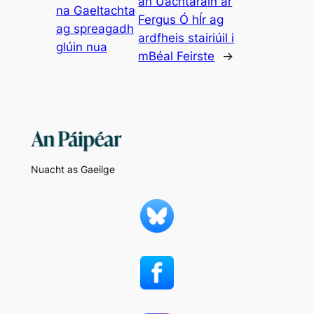
an Uachtaráin ar
na Gaeltachta
Fergus Ó hÍr ag
ag spreagadh
ardfheis stairiúil i
glúin nua
mBéal Feirste
→
Nuacht as Gaeilge