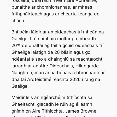
“oscailte, dearfach” i leith Éire Aontaithe,
bunaithe ar chomhionannas, ar mheas
frithpháirteach agus ar chearta teanga do
chách.
Bhí béim láidir ar an oideachas trí mheán na
Gaeilge. I rún amháin moltar go mbeadh
20% de dhaltaí ag fáil a gcuid oideachais trí
Ghaeilge laistigh de 20 bliain agus go
ndéanfaí é seo a dhaingniú sa reachtaíocht.
Iarradh ar an Aire Oideachais, Hildegarde
Naughton, marcanna bónais a bhronnadh ar
dhaltaí Ardteistiméireachta 2026 i rang na
Gaeilge.
Maidir leis an ngéarchéim tithíochta sa
Ghaeltacht, glacadh le rúin ag éileamh
gnímh ón Aire Tithíochta, James Browne,