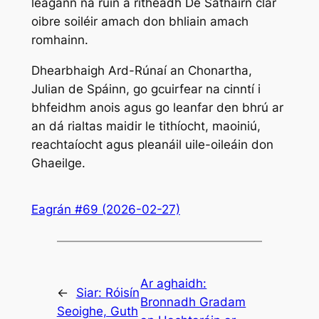
leagann na rúin a ritheadh Dé Sathairn clár
oibre soiléir amach don bhliain amach
romhainn.
Dhearbhaigh Ard-Rúnaí an Chonartha,
Julian de Spáinn, go gcuirfear na cinntí i
bhfeidhm anois agus go leanfar den bhrú ar
an dá rialtas maidir le tithíocht, maoiniú,
reachtaíocht agus pleanáil uile-oileáin don
Ghaeilge.
Eagrán #69 (2026-02-27)
Ar aghaidh:
←
Siar:
Róisín
Bronnadh Gradam
Seoighe, Guth