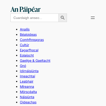
Skip
to
Search Button
Search
content
for:
Anailís
Béaloideas
Comhfhreagras
Cultúr
Eagarfhocal
Eolaíocht
Gaeilge & Gaeltacht
Gnó
Idirnáisiúnta
Imeachtaí
Leabhair
Míreanna
Mórscéalta
Náisiúnta
Oideachas