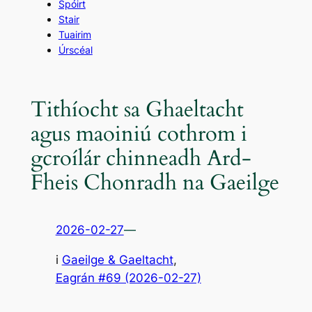
Spóirt
Stair
Tuairim
Úrscéal
Tithíocht sa Ghaeltacht
agus maoiniú cothrom i
gcroílár chinneadh Ard-
Fheis Chonradh na Gaeilge
2026-02-27
—
i
Gaeilge & Gaeltacht
,
Eagrán #69 (2026-02-27)