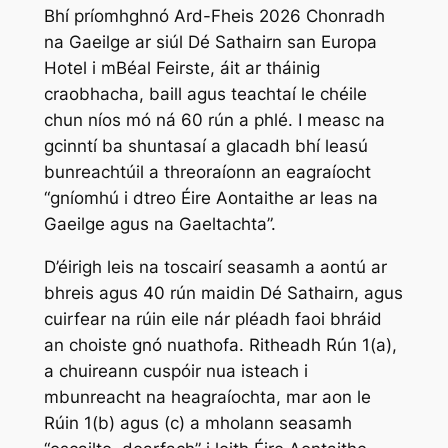
Bhí príomhghnó Ard-Fheis 2026 Chonradh
na Gaeilge ar siúl Dé Sathairn san Europa
Hotel i mBéal Feirste, áit ar tháinig
craobhacha, baill agus teachtaí le chéile
chun níos mó ná 60 rún a phlé. I measc na
gcinntí ba shuntasaí a glacadh bhí leasú
bunreachtúil a threoraíonn an eagraíocht
“gníomhú i dtreo Éire Aontaithe ar leas na
Gaeilge agus na Gaeltachta”.
D’éirigh leis na toscairí seasamh a aontú ar
bhreis agus 40 rún maidin Dé Sathairn, agus
cuirfear na rúin eile nár pléadh faoi bhráid
an choiste gnó nuathofa. Ritheadh Rún 1(a),
a chuireann cuspóir nua isteach i
mbunreacht na heagraíochta, mar aon le
Rúin 1(b) agus (c) a mholann seasamh