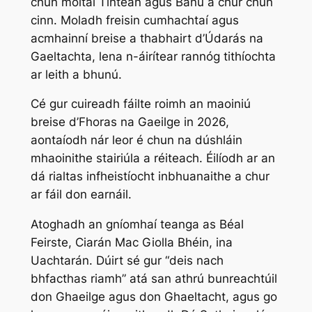
chun moltaí Tinteán agus Bánú a chur chun
cinn. Moladh freisin cumhachtaí agus
acmhainní breise a thabhairt d’Údarás na
Gaeltachta, lena n-áirítear rannóg tithíochta
ar leith a bhunú.
Cé gur cuireadh fáilte roimh an maoiniú
breise d’Fhoras na Gaeilge in 2026,
aontaíodh nár leor é chun na dúshláin
mhaoinithe stairiúla a réiteach. Éilíodh ar an
dá rialtas infheistíocht inbhuanaithe a chur
ar fáil don earnáil.
Atoghadh an gníomhaí teanga as Béal
Feirste, Ciarán Mac Giolla Bhéin, ina
Uachtarán. Dúirt sé gur “deis nach
bhfacthas riamh” atá san athrú bunreachtúil
don Ghaeilge agus don Ghaeltacht, agus go