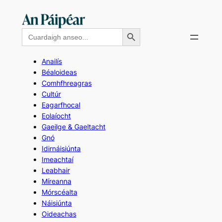
Skip
to
Search Button
Search
content
for:
Anailís
Béaloideas
Comhfhreagras
Cultúr
Eagarfhocal
Eolaíocht
Gaeilge & Gaeltacht
Gnó
Idirnáisiúnta
Imeachtaí
Leabhair
Míreanna
Mórscéalta
Náisiúnta
Oideachas