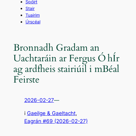
Spóirt
Stair
Tuairim
Úrscéal
Bronnadh Gradam an
Uachtaráin ar Fergus Ó hÍr
ag ardfheis stairiúil i mBéal
Feirste
2026-02-27
—
i
Gaeilge & Gaeltacht
,
Eagrán #69 (2026-02-27)