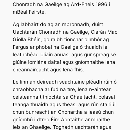
Chonradh na Gaeilge ag Ard-Fheis 1996 i
mBéal Feirste.
Ag labhairt dó ag an mbronnadh, dúirt
Uachtarán Chonradh na Gaeilge, Ciarán Mac
Giolla Bhéin, go raibh tionchar ollmhór ag
Fergus ar phobal na Gaeilge ó thuaidh le
leathchéad bliain anuas, agus gur spreag sé
glúine iomlána daltaí agus gníomhaithe lena
cheannaireacht agus lena fhís.
Le linn an deireadh seachtaine pléadh rúin ó
chraobhacha ar fud na tíre, lena n-áirítear
ceisteanna tithíochta sa Ghaeltacht, polasaí
teanga thuaidh agus theas, agus rún stairiúil
chun bunreacht an Chonartha a leasú chun
gníomhú i dtreo Éire Aontaithe ar mhaithe
leis an Ghaeilge. Toghadh uachtarán agus