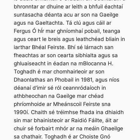
bhronntar ar dhuine ar leith a bhfuil éachtaí
suntasacha déanta acu ar son na Gaeilge
agus na Gaeltachta. Tá clú agus cáil ar
Fergus Ó hÍr mar ghníomhaí pobail, teanga
agus ceart le breis agus leathchéad bliain in
iarthar Bhéal Feirste. Bhí sé lárnach san
fheachtas ar son cearta sibhialta agus sa
ghluaiseacht in éadan na mBlocanna H.
Toghadh é mar chomhairleoir ar son
Dhaonlathas an Phobail in 1981, agus níos
déanaí d’imir sé ról ceannródaíoch in
athbheochan na Gaeilge mar chéad
phríomhoide ar Mheánscoil Feirste sna
1990í. Chaith sé tréimhse fhada ina dhiaidh
sin mar bhainisteoir ar Raidió Fáilte, áit ar
chuir sé forbairt mhór ar na meáin Ghaeilge
sa chathair. Toghadh é ar Choiste Gnó