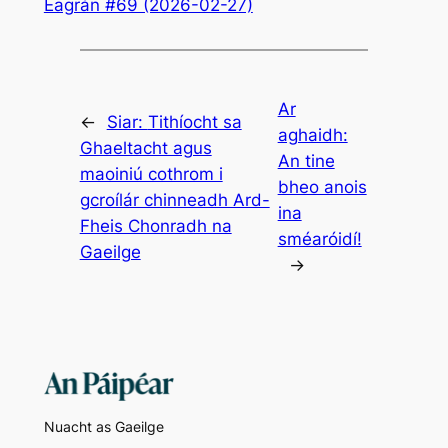
Eagrán #69 (2026-02-27)
Ar
←
Siar:
Tithíocht sa
aghaidh:
Ghaeltacht agus
An tine
maoiniú cothrom i
bheo anois
gcroílár chinneadh Ard-
ina
Fheis Chonradh na
sméaróidí!
Gaeilge
→
Nuacht as Gaeilge