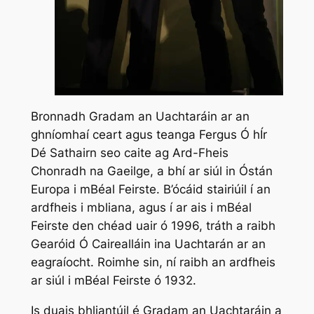
Bronnadh Gradam an Uachtaráin ar an
ghníomhaí ceart agus teanga Fergus Ó hÍr
Dé Sathairn seo caite ag Ard-Fheis
Chonradh na Gaeilge, a bhí ar siúl in Óstán
Europa i mBéal Feirste. B’ócáid stairiúil í an
ardfheis i mbliana, agus í ar ais i mBéal
Feirste den chéad uair ó 1996, tráth a raibh
Gearóid Ó Cairealláin ina Uachtarán ar an
eagraíocht. Roimhe sin, ní raibh an ardfheis
ar siúl i mBéal Feirste ó 1932.
Is duais bhliantúil é Gradam an Uachtaráin a