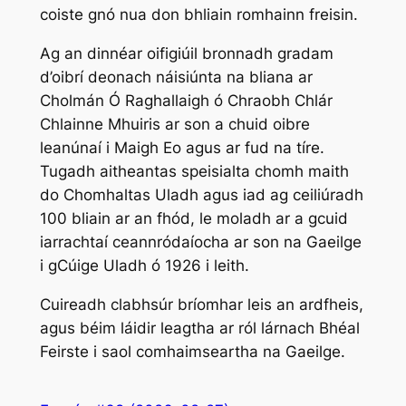
coiste gnó nua don bhliain romhainn freisin.
Ag an dinnéar oifigiúil bronnadh gradam
d’oibrí deonach náisiúnta na bliana ar
Cholmán Ó Raghallaigh ó Chraobh Chlár
Chlainne Mhuiris ar son a chuid oibre
leanúnaí i Maigh Eo agus ar fud na tíre.
Tugadh aitheantas speisialta chomh maith
do Chomhaltas Uladh agus iad ag ceiliúradh
100 bliain ar an fhód, le moladh ar a gcuid
iarrachtaí ceannródaíocha ar son na Gaeilge
i gCúige Uladh ó 1926 i leith.
Cuireadh clabhsúr bríomhar leis an ardfheis,
agus béim láidir leagtha ar ról lárnach Bhéal
Feirste i saol comhaimseartha na Gaeilge.