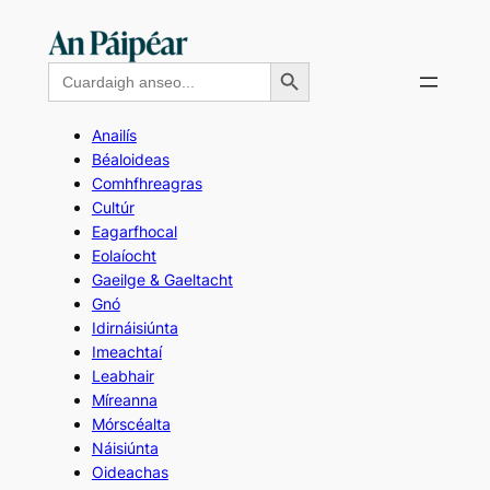
Skip
to
Search Button
Search
content
for:
Anailís
Béaloideas
Comhfhreagras
Cultúr
Eagarfhocal
Eolaíocht
Gaeilge & Gaeltacht
Gnó
Idirnáisiúnta
Imeachtaí
Leabhair
Míreanna
Mórscéalta
Náisiúnta
Oideachas