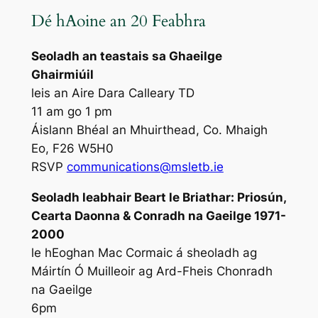
Dé hAoine an 20 Feabhra
Seoladh an teastais sa Ghaeilge
Ghairmiúil
leis an Aire Dara Calleary TD
11 am go 1 pm
Áislann Bhéal an Mhuirthead, Co. Mhaigh
Eo, F26 W5H0
RSVP
communications@msletb.ie
Seoladh leabhair
Beart le Briathar: Priosún,
Cearta Daonna & Conradh na Gaeilge 1971-
2000
le hEoghan Mac Cormaic á sheoladh ag
Máirtín Ó Muilleoir ag Ard-Fheis Chonradh
na Gaeilge
6pm