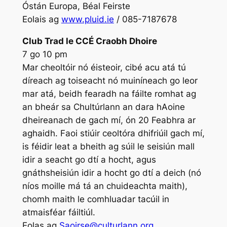
Óstán Europa, Béal Feirste
Eolais ag
www.pluid.ie
/ 085-7187678
Club Trad le CCÉ Craobh Dhoire
7 go 10 pm
Mar cheoltóir nó éisteoir, cibé acu atá tú
díreach ag toiseacht nó muiníneach go leor
mar atá, beidh fearadh na fáilte romhat ag
an bheár sa Chultúrlann an dara hAoine
dheireanach de gach mí, ón 20 Feabhra ar
aghaidh. Faoi stiúir ceoltóra dhifriúil gach mí,
is féidir leat a bheith ag súil le seisiún mall
idir a seacht go dtí a hocht, agus
gnáthsheisiún idir a hocht go dtí a deich (nó
níos moille má tá an chuideachta maith),
chomh maith le comhluadar tacúil in
atmaisféar fáiltiúl.
Eolas ag
Saoirse@culturlann.org