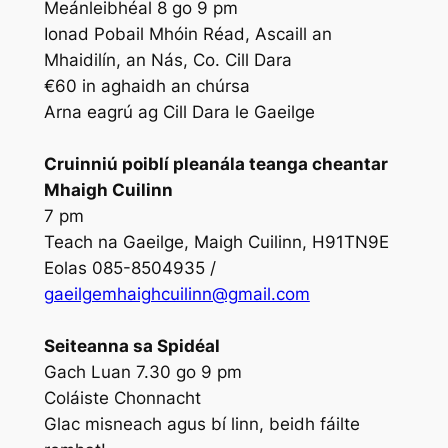
Meánleibhéal 8 go 9 pm
Ionad Pobail Mhóin Réad, Ascaill an
Mhaidilín, an Nás, Co. Cill Dara
€60 in aghaidh an chúrsa
Arna eagrú ag Cill Dara le Gaeilge
Cruinniú poiblí pleanála teanga cheantar
Mhaigh Cuilinn
7 pm
Teach na Gaeilge, Maigh Cuilinn, H91TN9E
Eolas 085-8504935 /
gaeilgemhaighcuilinn@gmail.com
Seiteanna sa Spidéal
Gach Luan 7.30 go 9 pm
Coláiste Chonnacht
Glac misneach agus bí linn, beidh fáilte