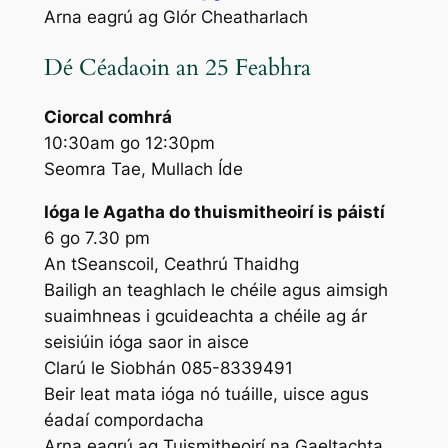
Arna eagrú ag Glór Cheatharlach
Dé Céadaoin an 25 Feabhra
Ciorcal comhrá
10:30am go 12:30pm
Seomra Tae, Mullach Íde
Ióga le Agatha do thuismitheoirí is páistí
6 go 7.30 pm
An tSeanscoil, Ceathrú Thaidhg
Bailigh an teaghlach le chéile agus aimsigh
suaimhneas i gcuideachta a chéile ag ár
seisiúin ióga saor in aisce
Clarú le Siobhán 085-8339491
Beir leat mata ióga nó tuáille, uisce agus
éadaí compordacha
Arna eagrú ag Tuismitheoirí na Gaeltachta