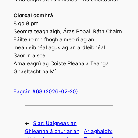
Ciorcal comhrá
8 go 9 pm
Seomra teaghlaigh, Áras Pobail Ráth Chairn
Fáilte roimh fhoghlaimeoirí ag an
meánleibhéal agus ag an ardleibhéal
Saor in aisce
Arna eagrú ag Coiste Pleanála Teanga
Ghaeltacht na Mí
Eagrán #68 (2026-02-20)
←
Siar:
Uaigneas an
Ghleanna á chur ar an
Ar aghaidh: