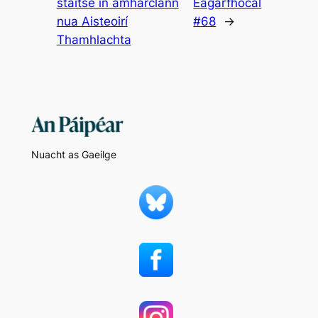
stáitse in amharclann
Eagarfhocal
nua Aisteoirí
#68
→
Thamhlachta
Nuacht as Gaeilge