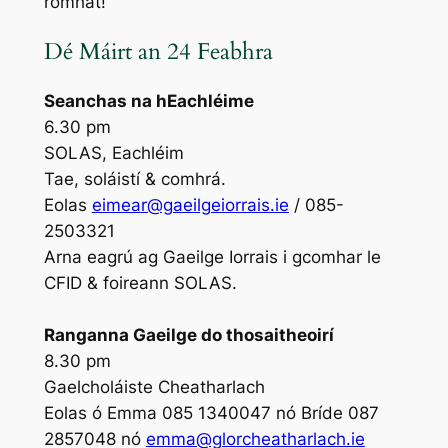
romhat!
Dé Máirt an 24 Feabhra
Seanchas na hEachléime
6.30 pm
SOLAS, Eachléim
Tae, soláistí & comhrá.
Eolas
eimear@gaeilgeiorrais.ie
/ 085-
2503321
Arna eagrú ag Gaeilge Iorrais i gcomhar le
CFID & foireann SOLAS.
Ranganna Gaeilge do thosaitheoirí
8.30 pm
Gaelcholáiste Cheatharlach
Eolas ó Emma 085 1340047 nó Bríde 087
2857048 nó
emma@glorcheatharlach.ie