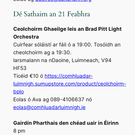
Dé Sathairn an 21 Feabhra
Ceolchoirm Ghaeilge leis an Brad Pitt Light
Orchestra
Cuirfear sóláistí ar fáil ó a 19:00. Tosóidh an
cheolchoirm ag a 19:30.
Iarsmalann na nDaoine, Luimneach, V94
HF53
Ticéid €10 ó
https://comhluadar-
luimnigh.sumupstore.com/product/ceolchoirm-
bplo
Eolas ó Ava ag 089-4106637 nó
eolas@comhluadarluimnigh.ie
Gairdín Pharthais den chéad uair in Éirinn
8 pm