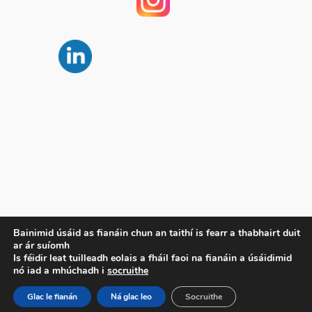
Príobháideachas
Bainimid úsáid as fianáin chun an taithí is fearr a thabhairt duit
ar ár suíomh
Beartas Príobháideachais
Is féidir leat tuilleadh eolais a fháil faoi na fianáin a úsáidimid
Téarmaí agus Coinníollacha
nó iad a mhúchadh i
socruithe
Déan Teagmháil Linn
Glac le fianán
Ná glac leo
Socruithe