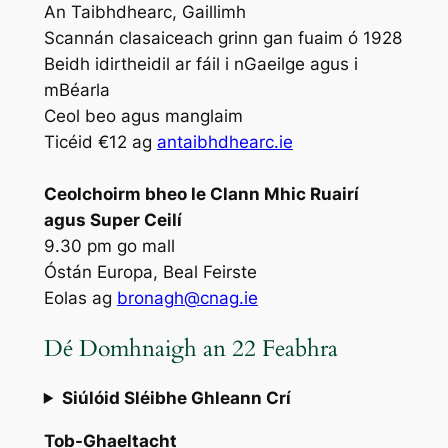
An Taibhdhearc, Gaillimh
Scannán clasaiceach grinn gan fuaim ó 1928
Beidh idirtheidil ar fáil i nGaeilge agus i
mBéarla
Ceol beo agus manglaim
Ticéid €12 ag
antaibhdhearc.ie
Ceolchoirm bheo le Clann Mhic Ruairí
agus Super Ceilí
9.30 pm go mall
Óstán Europa, Beal Feirste
Eolas ag
bronagh@cnag.ie
Dé Domhnaigh an 22 Feabhra
Siúlóid Sléibhe Ghleann Crí
Tob-Ghaeltacht