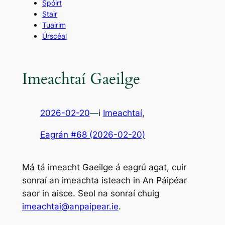
Spóirt
Stair
Tuairim
Úrscéal
Imeachtaí Gaeilge
2026-02-20
—
i
Imeachtaí
,
Eagrán #68 (2026-02-20)
Má tá imeacht Gaeilge á eagrú agat, cuir
sonraí an imeachta isteach in
An Páipéar
saor in aisce. Seol na sonraí chuig
imeachtai@anpaipear.ie
.