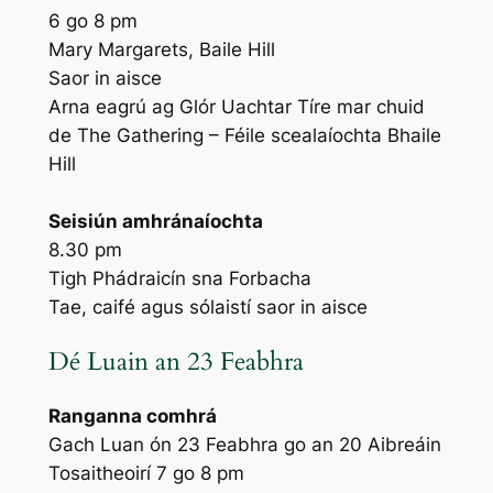
6 go 8 pm
Mary Margarets, Baile Hill
Saor in aisce
Arna eagrú ag Glór Uachtar Tíre mar chuid
de The Gathering – Féile scealaíochta Bhaile
Hill
Seisiún amhránaíochta
8.30 pm
Tigh Phádraicín sna Forbacha
Tae, caifé agus sólaistí saor in aisce
Dé Luain an 23 Feabhra
Ranganna comhrá
Gach Luan ón 23 Feabhra go an 20 Aibreáin
Tosaitheoirí 7 go 8 pm