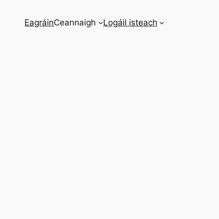
Eagráin
Ceannaigh
Logáil isteach