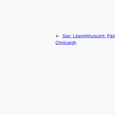
←
Siar:
Léamhthuiscint: Pái
Chrócaigh