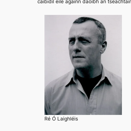
caibidil eile againn daoibh an tseachtai
Ré Ó Laighléis