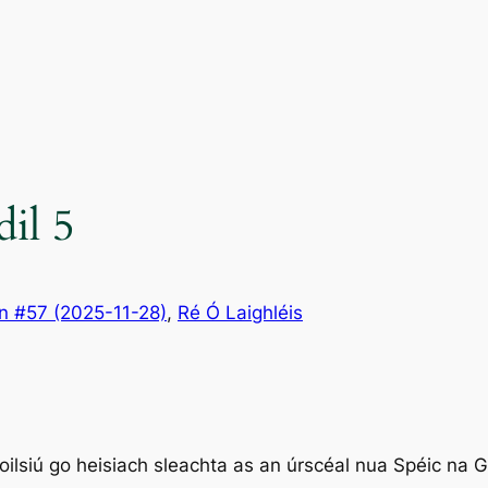
dil 5
n #57 (2025-11-28)
, 
Ré Ó Laighléis
ilsiú go heisiach sleachta as an úrscéal nua Spéic na Gir