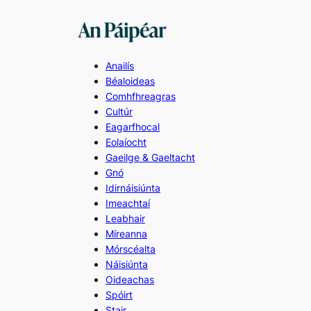
Skip
to
content
Anailís
Béaloideas
Comhfhreagras
Cultúr
Eagarfhocal
Eolaíocht
Gaeilge & Gaeltacht
Gnó
Idirnáisiúnta
Imeachtaí
Leabhair
Míreanna
Mórscéalta
Náisiúnta
Oideachas
Spóirt
Stair