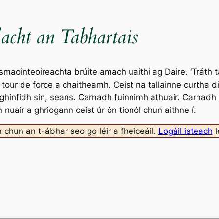
acht an Tabhartais
 smaointeoireachta brúite amach uaithi ag Daire. ‘Tráth 
 tour de force a chaitheamh. Ceist na tallainne curtha di
 ghinfidh sin, seans. Carnadh fuinnimh athuair. Carnadh
in nuair a ghriogann ceist úr ón tionól chun aithne í.
h chun an t-ábhar seo go léir a fheiceáil.
Logáil isteach
l