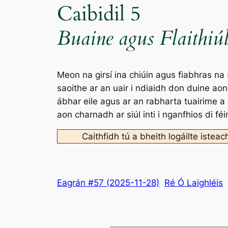
Caibidil 5
Buaine agus Flaithiúl
Meon na girsí ina chiúin agus fiabhras na
saoithe ar an uair i ndiaidh don duine aon
ábhar eile agus ar an rabharta tuairime a
aon charnadh ar siúl inti i nganfhios di fé
Caithfidh tú a bheith logáilte isteac
Eagrán #57 (2025-11-28)
Ré Ó Laighléis