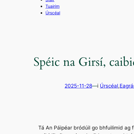
Tuairim
Úrscéal
Spéic na Girsí, caibi
2025-11-28
—
i
Úrscéal
,
Eagrá
Tá An Páipéar bródúil go bhfuilimid ag fo