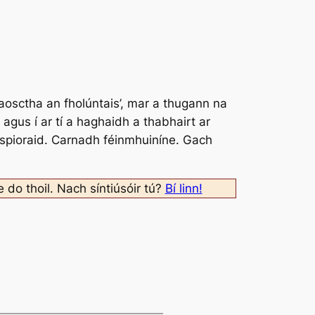
taosctha an fholúntais’, mar a thugann na
 agus í ar tí a haghaidh a thabhairt ar
 spioraid. Carnadh féinmhuiníne. Gach
e do thoil. Nach síntiúsóir tú?
Bí linn!