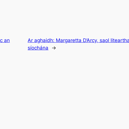
rc an
Ar aghaidh:
Margaretta D’Arcy, saol liteart
síochána
→