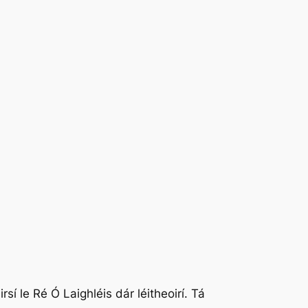
sí le Ré Ó Laighléis dár léitheoirí. Tá