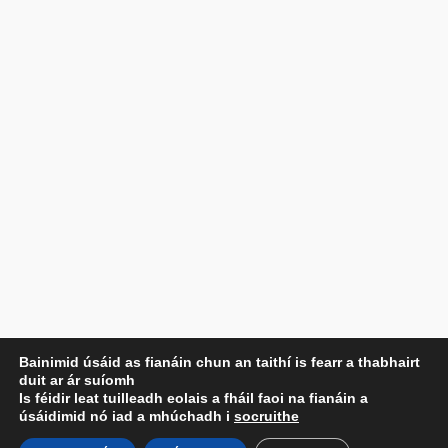
Príobháideachas
Bainimid úsáid as fianáin chun an taithí is fearr a thabhairt
duit ar ár suíomh
Beartas Príobháideachais
Is féidir leat tuilleadh eolais a fháil faoi na fianáin a
Téarmaí agus Coinníollacha
úsáidimid nó iad a mhúchadh i
socruithe
Déan Teagmháil Linn