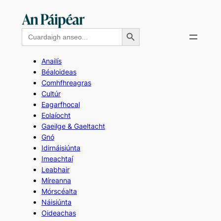
Skip
to
Search Button
Search
content
for:
Anailís
Béaloideas
Comhfhreagras
Cultúr
Eagarfhocal
Eolaíocht
Gaeilge & Gaeltacht
Gnó
Idirnáisiúnta
Imeachtaí
Leabhair
Míreanna
Mórscéalta
Náisiúnta
Oideachas