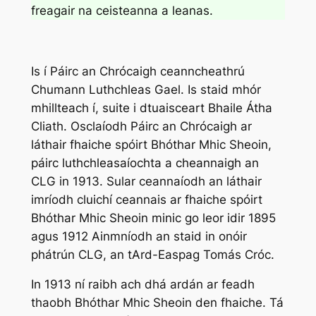
freagair na ceisteanna a leanas.
Is í Páirc an Chrócaigh ceanncheathrú
Chumann Luthchleas Gael. Is staid mhór
mhillteach í, suite i dtuaisceart Bhaile Átha
Cliath. Osclaíodh Páirc an Chrócaigh ar
láthair fhaiche spóirt Bhóthar Mhic Sheoin,
páirc luthchleasaíochta a cheannaigh an
CLG in 1913. Sular ceannaíodh an láthair
imríodh cluichí ceannais ar fhaiche spóirt
Bhóthar Mhic Sheoin minic go leor idir 1895
agus 1912 Ainmníodh an staid in onóir
phátrún CLG, an tArd-Easpag Tomás Cróc.
In 1913 ní raibh ach dhá ardán ar feadh
thaobh Bhóthar Mhic Sheoin den fhaiche. Tá