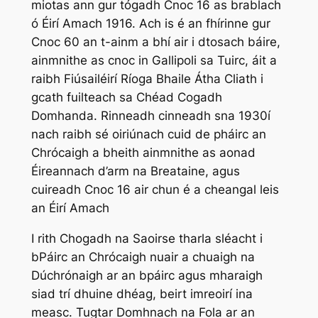
miotas ann gur tógadh Cnoc 16 as brablach
ó Éirí Amach 1916. Ach is é an fhírinne gur
Cnoc 60 an t-ainm a bhí air i dtosach báire,
ainmnithe as cnoc in Gallipoli sa Tuirc, áit a
raibh Fiúsailéirí Ríoga Bhaile Átha Cliath i
gcath fuilteach sa Chéad Cogadh
Domhanda. Rinneadh cinneadh sna 1930í
nach raibh sé oiriúnach cuid de pháirc an
Chrócaigh a bheith ainmnithe as aonad
Éireannach d’arm na Breataine, agus
cuireadh Cnoc 16 air chun é a cheangal leis
an Éirí Amach
I rith Chogadh na Saoirse tharla sléacht i
bPáirc an Chrócaigh nuair a chuaigh na
Dúchrónaigh ar an bpáirc agus mharaigh
siad trí dhuine dhéag, beirt imreoirí ina
measc. Tugtar Domhnach na Fola ar an