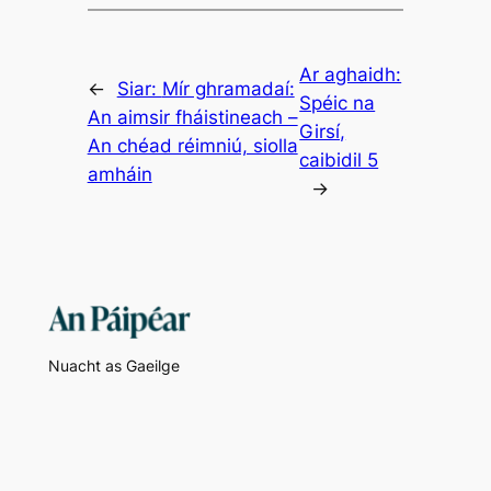
Ar aghaidh:
←
Siar:
Mír ghramadaí:
Spéic na
An aimsir fháistineach –
Girsí,
An chéad réimniú, siolla
caibidil 5
amháin
→
Nuacht as Gaeilge