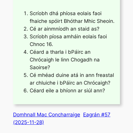
Scríobh dhá phíosa eolais faoi
fhaiche spóirt Bhóthar Mhic Sheoin.
Cé ar ainmníodh an staid as?
Scríobh píosa amháin eolais faoi
Chnoc 16.
Céard a tharla i bPáirc an
Chrócaigh le linn Chogadh na
Saoirse?
Cé mhéad duine atá in ann freastal
ar chluiche i bPáirc an Chrócaigh?
Céard eile a bhíonn ar siúl ann?
Domhnall Mac Concharraige
Eagrán #57
(2025-11-28)