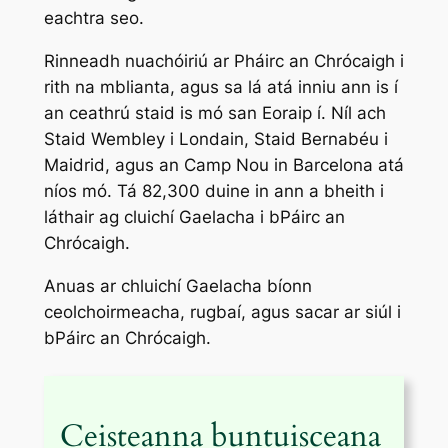
eachtra seo.
Rinneadh nuachóiriú ar Pháirc an Chrócaigh i
rith na mblianta, agus sa lá atá inniu ann is í
an ceathrú staid is mó san Eoraip í. Níl ach
Staid Wembley i Londain, Staid Bernabéu i
Maidrid, agus an Camp Nou in Barcelona atá
níos mó. Tá 82,300 duine in ann a bheith i
láthair ag cluichí Gaelacha i bPáirc an
Chrócaigh.
Anuas ar chluichí Gaelacha bíonn
ceolchoirmeacha, rugbaí, agus sacar ar siúl i
bPáirc an Chrócaigh.
Ceisteanna buntuisceana