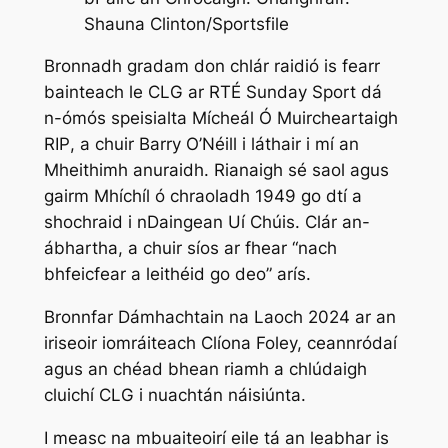
Shauna Clinton/Sportsfile
Bronnadh gradam don chlár raidió is fearr
bainteach le CLG ar
RTÉ Sunday Sport
dá
n-ómós speisialta
Mícheál Ó Muircheartaigh
RIP
, a chuir Barry O’Néill i láthair i mí an
Mheithimh anuraidh. Rianaigh sé saol agus
gairm Mhíchíl ó chraoladh 1949 go dtí a
shochraid i nDaingean Uí Chúis. Clár an-
ábhartha, a chuir síos ar fhear “nach
bhfeicfear a leithéid go deo” arís.
Bronnfar Dámhachtain na Laoch 2024 ar an
iriseoir iomráiteach Clíona Foley, ceannródaí
agus an chéad bhean riamh a chlúdaigh
cluichí CLG i nuachtán náisiúnta.
I measc na mbuaiteoirí eile tá an leabhar is