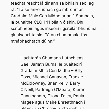
teachtaireacht láidir ann sa bhliain seo, ag
rá, “Tá sé an-oiriúnach go mbronnfar
Gradaim Mhic Con Midhe ar an 1 Samhain,
lá bunaithe CLG 141 bliain ó shin. Bhí
scríbhneoirí agus iriseoirí i gcroílár bhunú na
gluaiseachta sin. Tá an chumarsáid fós
ríthábhachtach dúinn.”
Uachtarán Chumann Lúthchleas
Gael Jarlath Burns, le buaiteoirí
Gradaim Mhic Con Midhe – Billy
Coss, Michael Canavan, Frankie
McEldowney, Brian Kelly, Barry
O’Neill, Padraigh O’Meara, Kieran
Cunningham, Clíona Foley, Paula
Magee agus Máire Bhreathnach i
bPairc an Chrócaigh. Grianghraif: