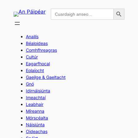
Skip
Search Button
Search
to
for:
content
Anailís
Béaloideas
Comhfhreagras
Cultúr
Eagarfhocal
Eolaíocht
Gaeilge & Gaeltacht
Gnó
Idirnáisiúnta
Imeachtaí
Leabhair
Míreanna
Mórscéalta
Náisiúnta
Oideachas