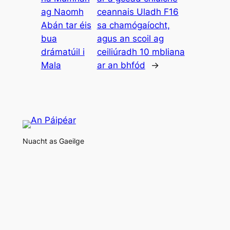
ag Naomh
ceannais Uladh F16
Abán tar éis
sa chamógaíocht,
bua
agus an scoil ag
drámatúil i
ceiliúradh 10 mbliana
Mala
ar an bhfód
→
Nuacht as Gaeilge