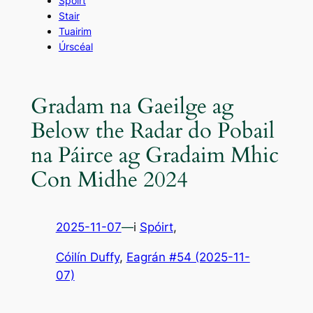
Spóirt
Stair
Tuairim
Úrscéal
Gradam na Gaeilge ag
Below the Radar do Pobail
na Páirce ag Gradaim Mhic
Con Midhe 2024
2025-11-07
—
i
Spóirt
,
Cóilín Duffy
, 
Eagrán #54 (2025-11-
07)