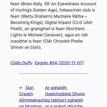
fearr (Brian Kelly,
59’ An Eyewitness Account
of Hurling’s Golden Age
), foilseachán club is
fearr (Watty Graham’s Machaire Rátha –
Becoming Kings
), Digital Impact (CLG Uíbh
Fhailí), an grianghraf is fearr (
Northern
Lights
le Michael Canavan), agus an clár
craoibhe is fearr (Clár Chraobh Pheile
Shinsir an Dúin).
Cóilín Duffy
Eagrán #54 (2025-11-07)
←
Siar:
Ar aghaidh:
Craobh
Gaelcholáiste Dhoire
idirmheánach
ag tabhairt aghaidh
na Mumhan
ar a gcéad chluiche