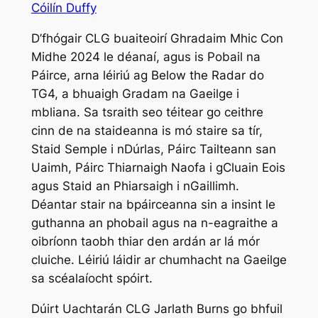
Cóilín Duffy
D’fhógair CLG buaiteoirí Ghradaim Mhic Con
Midhe 2024 le déanaí, agus is
Pobail na
Páirce
, arna léiriú ag Below the Radar do
TG4, a bhuaigh Gradam na Gaeilge i
mbliana. Sa tsraith seo téitear go ceithre
cinn de na staideanna is mó staire sa tír,
Staid Semple i nDúrlas, Páirc Tailteann san
Uaimh, Páirc Thiarnaigh Naofa i gCluain Eois
agus Staid an Phiarsaigh i nGaillimh.
Déantar stair na bpáirceanna sin a insint le
guthanna an phobail agus na n-eagraithe a
oibríonn taobh thiar den ardán ar lá mór
cluiche. Léiriú láidir ar chumhacht na Gaeilge
sa scéalaíocht spóirt.
Dúirt Uachtarán CLG Jarlath Burns go bhfuil