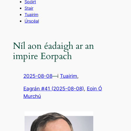
Spóirt
Stair
Tuairim
Úrscéal
Níl aon éadaigh ar an
impire Eorpach
2025-08-08
—
i
Tuairim
,
Eagrán #41 (2025-08-08)
, 
Eoin Ó
Murchú