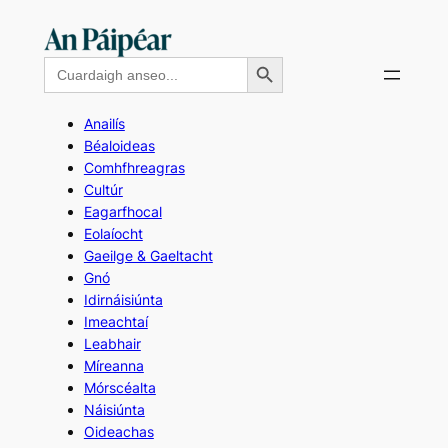
Skip
to
Search Button
Search
content
for:
Anailís
Béaloideas
Comhfhreagras
Cultúr
Eagarfhocal
Eolaíocht
Gaeilge & Gaeltacht
Gnó
Idirnáisiúnta
Imeachtaí
Leabhair
Míreanna
Mórscéalta
Náisiúnta
Oideachas