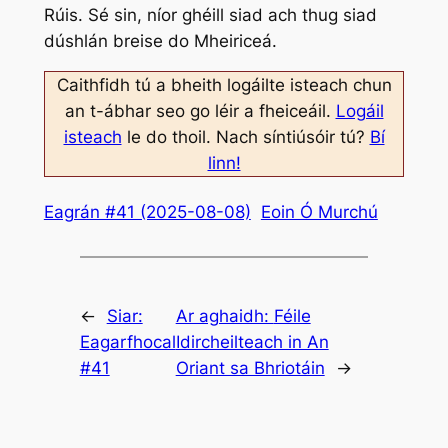
Rúis. Sé sin, níor ghéill siad ach thug siad
dúshlán breise do Mheiriceá.
Caithfidh tú a bheith logáilte isteach chun
an t-ábhar seo go léir a fheiceáil.
Logáil
isteach
le do thoil. Nach síntiúsóir tú?
Bí
linn!
Eagrán #41 (2025-08-08)
Eoin Ó Murchú
←
Siar:
Ar aghaidh:
Féile
Eagarfhocal
Idircheilteach in An
#41
Oriant sa Bhriotáin
→