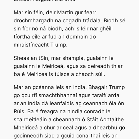
Mar sin féin, deir Martin gur fearr
drochmhargadh na cogadh trádála. Bíodh sé
sin fíor nó ná bíodh, ach is léir nár ghéill
tíortha eile ar fud an domhain do
mhaistíneacht Trump.
Sheas an tSín, mar shampla, gualainn le
gualainn le Meiriceá, agus sa deireadh thiar
ba é Meiriceá is túisce a chaoch súil.
Mar an gcéanna leis an India. Bhagair Trump
go gcuirfí smachtbhannaí agus taraifí arda
ar an India dá leanfaidís ag ceannach óla ón
Rúis. Ba é freagra na hIndia conradh le
scairdeitleáin a cheannach ó Stáit Aontaithe
Mheiriceá a chur ar ceal agus a dhearbhú go
gcoinneodh siad a gcuid conarthaí leis an