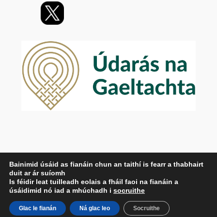
Príobháideachas
Bainimid úsáid as fianáin chun an taithí is fearr a thabhairt
duit ar ár suíomh
Beartas Príobháideachais
Is féidir leat tuilleadh eolais a fháil faoi na fianáin a
Téarmaí agus Coinníollacha
úsáidimid nó iad a mhúchadh i
socruithe
Déan Teagmháil Linn
Glac le fianán
Ná glac leo
Socruithe