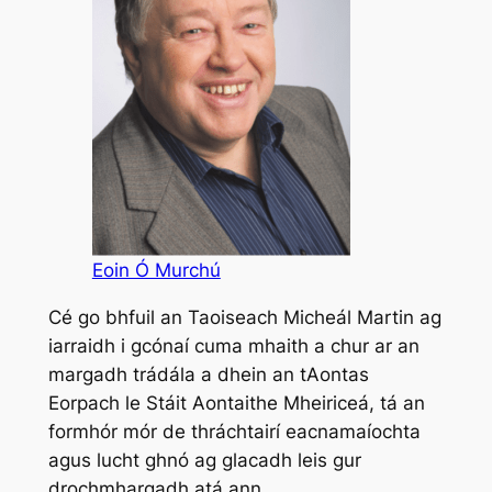
Eoin Ó Murchú
Cé go bhfuil an Taoiseach Micheál Martin ag
iarraidh i gcónaí cuma mhaith a chur ar an
margadh trádála a dhein an tAontas
Eorpach le Stáit Aontaithe Mheiriceá, tá an
formhór mór de thráchtairí eacnamaíochta
agus lucht ghnó ag glacadh leis gur
drochmhargadh atá ann.