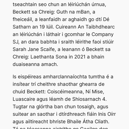
tseachtain seo chun an léiriúchán úrnua,
Beckett sa Chreig: Guth na mBan
, a
fheiceáil, a leanfaidh ar aghaidh go dtí Dé
Satharn an 19 Iúil. Cuireann An Taibhdhearc
an léiriúchán i láthair i gcomhar le Company
SJ, an dara babhta i sraith léirithe faoi stiúir
Sarah Jane Scaife, a leanann ó
Beckett sa
Chreig: Laethanta Sona
in 2021 a bhain
duaiseanna amach.
Is eispéireas amharclannaíochta tumtha é a
insítear trí cheithre shaothar ghearra de
chuid Beckett:
Coiscéimeanna
,
Ní Mise
,
Luascaire
agus léamh de
Shiosarnach 4
.
Tugtar na glórtha ban chun tosaigh, agus
suitear an saothar i dtírdhreach fiáin Inis Oírr
agus ailtireacht bhriste Bhaile Átha Cliath.
Tá na téacsanna aistrithe go Gaeilge den