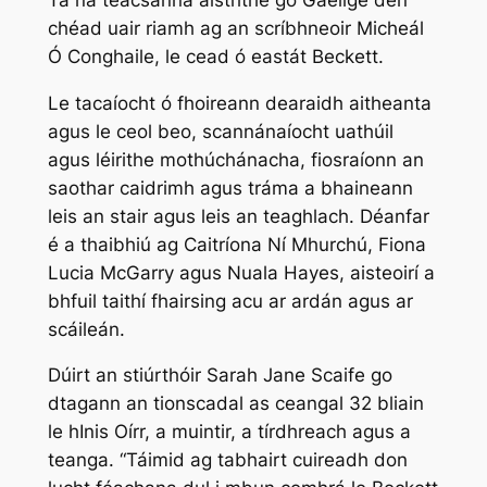
chéad uair riamh ag an scríbhneoir Micheál
Ó Conghaile, le cead ó eastát Beckett.
Le tacaíocht ó fhoireann dearaidh aitheanta
agus le ceol beo, scannánaíocht uathúil
agus léirithe mothúchánacha, fiosraíonn an
saothar caidrimh agus tráma a bhaineann
leis an stair agus leis an teaghlach. Déanfar
é a thaibhiú ag Caitríona Ní Mhurchú, Fiona
Lucia McGarry agus Nuala Hayes, aisteoirí a
bhfuil taithí fhairsing acu ar ardán agus ar
scáileán.
Dúirt an stiúrthóir Sarah Jane Scaife go
dtagann an tionscadal as ceangal 32 bliain
le hInis Oírr, a muintir, a tírdhreach agus a
teanga. “Táimid ag tabhairt cuireadh don