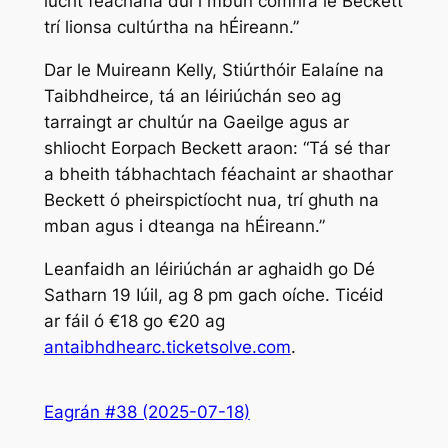
lucht féachana dul i mbun comhrá le Beckett
trí lionsa cultúrtha na hÉireann.”
Dar le Muireann Kelly, Stiúrthóir Ealaíne na
Taibhdheirce, tá an léiriúchán seo ag
tarraingt ar chultúr na Gaeilge agus ar
shliocht Eorpach Beckett araon: “Tá sé thar
a bheith tábhachtach féachaint ar shaothar
Beckett ó pheirspictíocht nua, trí ghuth na
mban agus i dteanga na hÉireann.”
Leanfaidh an léiriúchán ar aghaidh go Dé
Satharn 19 Iúil, ag 8 pm gach oíche. Ticéid
ar fáil ó €18 go €20 ag
antaibhdhearc.ticketsolve.com
.
Eagrán #38 (2025-07-18)