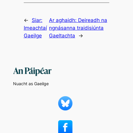
←
Siar:
Ar aghaidh:
Deireadh na
Imeachtaí
ngnásanna traidisiúnta
Gaeilge
Gaeltachta
→
Nuacht as Gaeilge