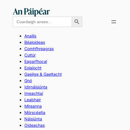
Skip
to
Search Button
Search
content
for:
Anailís
Béaloideas
Comhfhreagras
Cultúr
Eagarfhocal
Eolaíocht
Gaeilge & Gaeltacht
Gnó
Idirnáisiúnta
Imeachtaí
Leabhair
Míreanna
Mórscéalta
Náisiúnta
Oideachas