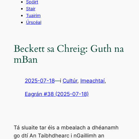
Spóirt
Stair
Tuairim
Úrscéal
Beckett sa Chreig: Guth na
mBan
2025-07-18
—
i
Cultúr
, 
Imeachtaí
,
Eagrán #38 (2025-07-18)
Tá sluaite tar éis a mbealach a dhéanamh
go dtí An Taibhdhearc i nGaillimh an