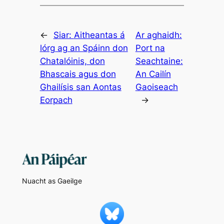
←
Siar:
Aitheantas á
Ar aghaidh:
lórg ag an Spáinn don
Port na
Chatalóinis, don
Seachtaine:
Bhascais agus don
An Cailín
Ghailísis san Aontas
Gaoiseach
Eorpach
→
Nuacht as Gaeilge