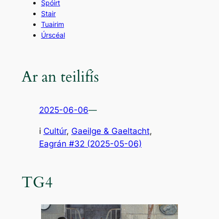
Spóirt
Stair
Tuairim
Úrscéal
Ar an teilifís
2025-06-06
—
i
Cultúr
, 
Gaeilge & Gaeltacht
,
Eagrán #32 (2025-05-06)
TG4