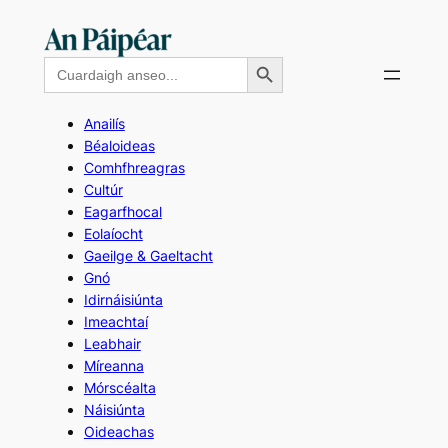
Skip
to
Search Button
Search
content
for:
Anailís
Béaloideas
Comhfhreagras
Cultúr
Eagarfhocal
Eolaíocht
Gaeilge & Gaeltacht
Gnó
Idirnáisiúnta
Imeachtaí
Leabhair
Míreanna
Mórscéalta
Náisiúnta
Oideachas